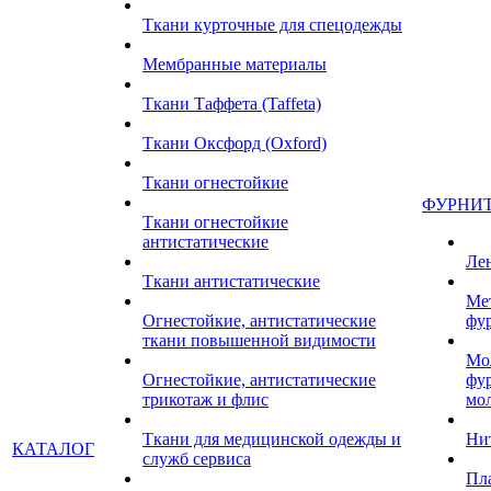
Ткани курточные для спецодежды
Мембранные материалы
Ткани Таффета (Taffeta)
Ткани Оксфорд (Oxford)
Ткани огнестойкие
ФУРНИ
Ткани огнестойкие
антистатические
Ле
Ткани антистатические
Ме
Огнестойкие, антистатические
фу
ткани повышенной видимости
Мо
Огнестойкие, антистатические
фу
трикотаж и флис
мо
Ткани для медицинской одежды и
Ни
КАТАЛОГ
служб сервиса
Пл