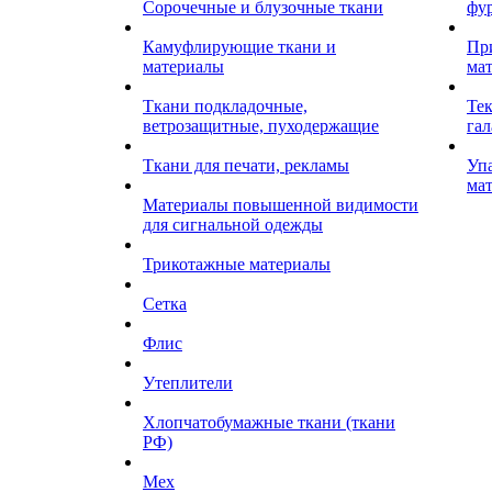
Сорочечные и блузочные ткани
фу
Камуфлирующие ткани и
Пр
материалы
ма
Ткани подкладочные,
Те
ветрозащитные, пуходержащие
гал
Ткани для печати, рекламы
Уп
ма
Материалы повышенной видимости
для сигнальной одежды
Трикотажные материалы
Сетка
Флис
Утеплители
Хлопчатобумажные ткани (ткани
РФ)
Мех