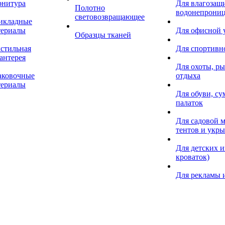
рнитура
Для влагозащ
Полотно
водонепрониц
световозвращающее
икладные
териалы
Для офисной
Образцы тканей
кстильная
Для спортивн
антерея
Для охоты, ры
аковочные
отдыха
териалы
Для обуви, су
палаток
Для садовой м
тентов и укр
Для детских и
кроваток)
Для рекламы 