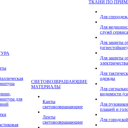
ТКАНИ ПО ПРИ
Для спецоде
Для медицинс
служб сервис
Для защиты о
(огнестойкие)
ТУРА
Для защиты от
электричества
нты
Для тактичес
таллическая
одежды
СВЕТОВОЗВРАЩАЮЩИЕ
рнитура
МАТЕРИАЛЫ
Для сигнальн
лнии,
видимости (с
рнитура для
Канты
лний
Для пуховиков
световозвращающие
плащей и гол
тки
Ленты
Для городской
световозвращающие
астиковая