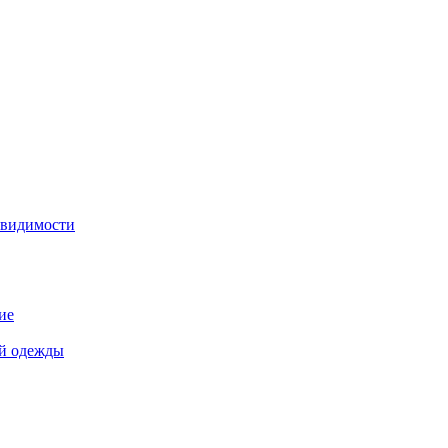
 видимости
ие
й одежды