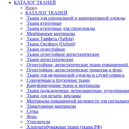
КАТАЛОГ ТКАНЕЙ
Назад
КАТАЛОГ ТКАНЕЙ
Ткани для специальной и корпоративной одежды
Ткани курточные
Ткани курточные для спецодежды
Мембранные материалы
Ткани Таффета (Taffeta)
Ткани Оксфорд (Oxford)
Ткани огнестойкие
Ткани огнестойкие антистатические
Ткани антистатические
Огнестойкие, антистатические ткани повышенной
Огнестойкие, антистатические трикотаж и флис
Ткани для медицинской одежды и служб сервиса
Сорочечные и блузочные ткани
Камуфлирующие ткани и материалы
Ткани подкладочные, ветрозащитные, пуходержащ
Ткани для печати, рекламы
Материалы повышенной видимости для сигнально
Трикотажные материалы
Сетка
Флис
Утеплители
Хлопчатобумажные ткани (ткани РФ)