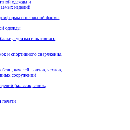
итной одежды и
аемых изделий
 униформы и школьной формы
ой одежды
балки, туризма и активного
мок и спортивного снаряжения,
ебели, качелей, зонтов, чехлов,
ывных сооружений
зделий (колясок, санок,
и печати