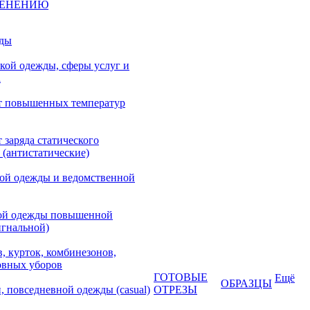
МЕНЕНИЮ
жды
кой одежды, сферы услуг и
а
т повышенных температур
 заряда статического
 (антистатические)
кой одежды и ведомственной
ой одежды повышенной
игнальной)
, курток, комбинезонов,
овных уборов
ГОТОВЫЕ
Ещё
ОБРАЗЦЫ
, повседневной одежды (casual)
ОТРЕЗЫ