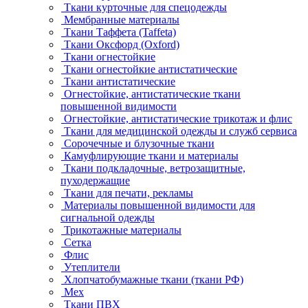
Ткани курточные для спецодежды
Мембранные материалы
Ткани Таффета (Taffeta)
Ткани Оксфорд (Oxford)
Ткани огнестойкие
Ткани огнестойкие антистатические
Ткани антистатические
Огнестойкие, антистатические ткани
повышенной видимости
Огнестойкие, антистатические трикотаж и флис
Ткани для медицинской одежды и служб сервиса
Сорочечные и блузочные ткани
Камуфлирующие ткани и материалы
Ткани подкладочные, ветрозащитные,
пуходержащие
Ткани для печати, рекламы
Материалы повышенной видимости для
сигнальной одежды
Трикотажные материалы
Сетка
Флис
Утеплители
Хлопчатобумажные ткани (ткани РФ)
Мех
Ткани ПВХ