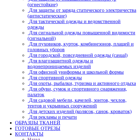
(огнестойкие)
Для защиты от заряда статического электричества
(антистатические)
Для тактической одежды и ведомственной
одежды
Для сигнальной одежды повышенной видимости
(сигнальной)
Для пуховиков, курток, комбинезонов, плащей и
головных уборов
Для городской, повседневной одежды (casual)
Для влагозащитной одежды и
водонепроницаемых изделий
Для офисной униформы и школьной формы
Для спортивной одежды
Для охоты, рыбалки, туризма и активного отдыха
Для обуви, сумок и спортивного снаряжения,
палаток
Для садовой мебели, качелей, зонтов, чехлов,
тентов и укрывных сооружений
Для детских изделий (колясок, санок, кроваток)
Для рекламы и печати
ОБРАЗЦЫ ТКАНЕЙ
ГОТОВЫЕ ОТРЕЗЫ
КОНТАКТЫ
Назад