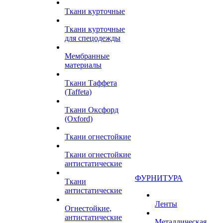
Ткани курточные
Ткани курточные
для спецодежды
Мембранные
материалы
Ткани Таффета
(Taffeta)
Ткани Оксфорд
(Oxford)
Ткани огнестойкие
Ткани огнестойкие
антистатические
ФУРНИТУРА
Ткани
антистатические
Ленты
Огнестойкие,
антистатические
Металлическая