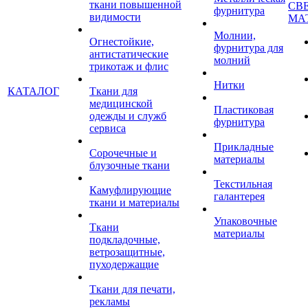
ткани повышенной
СВ
фурнитура
видимости
МА
Молнии,
Огнестойкие,
фурнитура для
антистатические
молний
трикотаж и флис
Нитки
КАТАЛОГ
Ткани для
медицинской
Пластиковая
одежды и служб
фурнитура
сервиса
Прикладные
Сорочечные и
материалы
блузочные ткани
Текстильная
Камуфлирующие
галантерея
ткани и материалы
Упаковочные
Ткани
материалы
подкладочные,
ветрозащитные,
пуходержащие
Ткани для печати,
рекламы