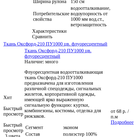
Ширина рулона
150 см
водоотталкивание,
Потребительские
водоупорность от
свойства
1000 мм вод.ст.,
ветрозащитность
Характеристики
Сравнить
Ткань Оксфорд-210 ПУ1000 цв. флуоресцентный
Ткань Оксфорд-210 ПУ1000 цв.
флуоресцентный
Наличие: много
Флуоресцентная водоотталкивающая
ткань Оксфорд-210 ПУ1000
предназначена для изготовления
различной спецодежды, сигнальных
жилетов, корпоративной одежды,
Хит
имеющей ярко выраженную
сигнальную функцию: куртки,
Быстрый
комбинезоны, костюмы, отделка для
от
68 р.
/
просмотр
рюкзаков.
п.м
Подробнее
Быстрый
Сегмент
эконом
просмотр
Состав
полиэстер 100%
3 цвета