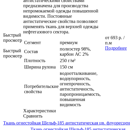
антистатическими свойствами
предназначена для производства
непромокаемой одежды повышенной
видимости. Постоянные
антистатические свойства позволяют
применять ткань для верхней одежды
нефтегазового сектора.
Быстрый
от
693 р.
/
просмотр
Сегмент
премиум
п.м
Подробнее
полиэстер 98%,
Быстрый
Состав
карбон АС 2%
просмотр
Плотность
250 г/м²
Ширина рулона
150 см
водоотталкивание,
водоупорность,
огнепрочность,
Потребительские
антистатичность,
свойства
паропроницаемость,
повышенная
видимость
Характеристики
Сравнить
Ткань огнестойкая Шельф-185 антистатическая цв. флуоресце
Ткань огнестойкая Шельф-185 антистатическая