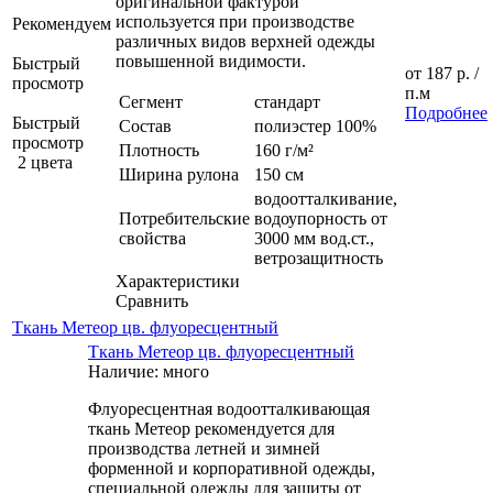
оригинальной фактурой
используется при производстве
Рекомендуем
различных видов верхней одежды
повышенной видимости.
Быстрый
от
187 р.
/
просмотр
п.м
Сегмент
стандарт
Подробнее
Быстрый
Состав
полиэстер 100%
просмотр
Плотность
160 г/м²
2 цвета
Ширина рулона
150 см
водоотталкивание,
Потребительские
водоупорность от
свойства
3000 мм вод.ст.,
ветрозащитность
Характеристики
Сравнить
Ткань Метеор цв. флуоресцентный
Ткань Метеор цв. флуоресцентный
Наличие: много
Флуоресцентная водоотталкивающая
ткань Метеор рекомендуется для
производства летней и зимней
форменной и корпоративной одежды,
специальной одежды для защиты от