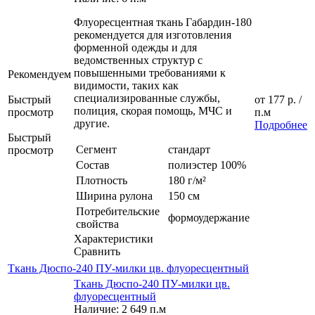
Флуоресцентная ткань Габардин-180
рекомендуется для изготовления
форменной одежды и для
ведомственных структур с
повышенными требованиями к
Рекомендуем
видимости, таких как
специализированные службы,
Быстрый
от
177 р.
/
полиция, скорая помощь, МЧС и
просмотр
п.м
другие.
Подробнее
Быстрый
Сегмент
стандарт
просмотр
Состав
полиэстер 100%
Плотность
180 г/м²
Ширина рулона
150 см
Потребительские
формоудержание
свойства
Характеристики
Сравнить
Ткань Дюспо-240 ПУ-милки цв. флуоресцентный
Ткань Дюспо-240 ПУ-милки цв.
флуоресцентный
Наличие: 2 649 п.м