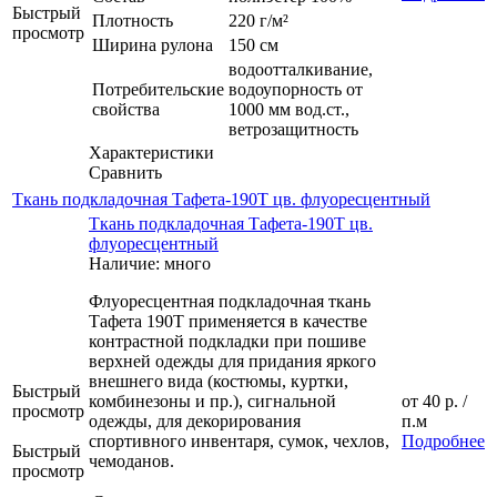
Быстрый
Плотность
220 г/м²
просмотр
Ширина рулона
150 см
водоотталкивание,
Потребительские
водоупорность от
свойства
1000 мм вод.ст.,
ветрозащитность
Характеристики
Сравнить
Ткань подкладочная Тафета-190Т цв. флуоресцентный
Ткань подкладочная Тафета-190Т цв.
флуоресцентный
Наличие: много
Флуоресцентная подкладочная ткань
Тафета 190Т применяется в качестве
контрастной подкладки при пошиве
верхней одежды для придания яркого
внешнего вида (костюмы, куртки,
Быстрый
комбинезоны и пр.), сигнальной
от
40 р.
/
просмотр
одежды, для декорирования
п.м
спортивного инвентаря, сумок, чехлов,
Подробнее
Быстрый
чемоданов.
просмотр