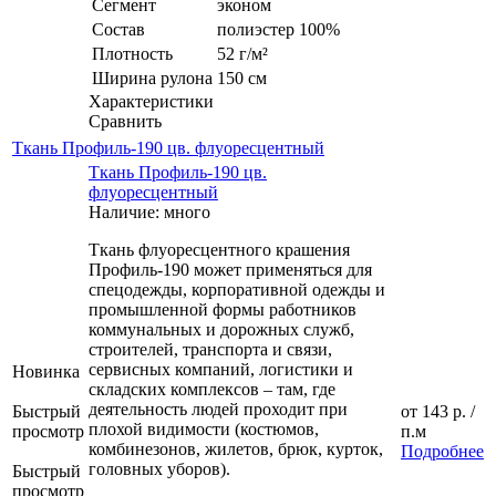
Сегмент
эконом
Состав
полиэстер 100%
Плотность
52 г/м²
Ширина рулона
150 см
Характеристики
Сравнить
Ткань Профиль-190 цв. флуоресцентный
Ткань Профиль-190 цв.
флуоресцентный
Наличие: много
Ткань флуоресцентного крашения
Профиль-190 может применяться для
спецодежды, корпоративной одежды и
промышленной формы работников
коммунальных и дорожных служб,
строителей, транспорта и связи,
сервисных компаний, логистики и
Новинка
складских комплексов – там, где
деятельность людей проходит при
Быстрый
от
143 р.
/
плохой видимости (костюмов,
просмотр
п.м
комбинезонов, жилетов, брюк, курток,
Подробнее
головных уборов).
Быстрый
просмотр