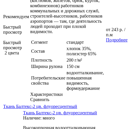
(костюмов, жилетов, брюк, курток,
комбинезонов) работников
коммунальных и дорожных служб,
строителей-высотников, работников
Рекомендуем
аэропортов — там, где деятельность
людей проходит при плохой
Быстрый
от
243 р.
/
видимости.
просмотр
п.м
Подробнее
Сегмент
стандарт
Быстрый
просмотр
хлопок 35%,
Состав
2 цвета
полиэстер 65%
Плотность
200 г/м²
Ширина рулона
150 см
водоотталкивание,
Потребительские
повышенная
свойства
видимость,
формоудержание
Характеристики
Сравнить
Ткань Балтекс-2 цв. флуоресцентный
Ткань Балтекс-2 цв. флуоресцентный
Наличие: много
Высокопрочная водоотталкивающая