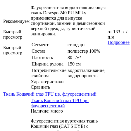
Флуоресцентная водоотталкивающая
ткань Dewspo 240 PU Milky
применяется для выпуска
Рекомендуем
спортивной, зимней и демисезонной
верхней одежды, туристической
Быстрый
от
133 р.
/
экипировки.
просмотр
п.м
Подробнее
Сегмент
стандарт
Быстрый
Состав
полиэстер 100%
просмотр
Плотность
80 г/м²
Ширина рулона
150 см
Потребительские
водоотталкивание,
свойства
водоупорность
Характеристики
Сравнить
Ткань Кошачий глаз TPU цв. флуоресцентный
Ткань Кошачий глаз TPU цв.
флуоресцентный
Наличие: много
Флуоресцентная курточная ткань
Кошачий глаз (CAT'S EYE) с