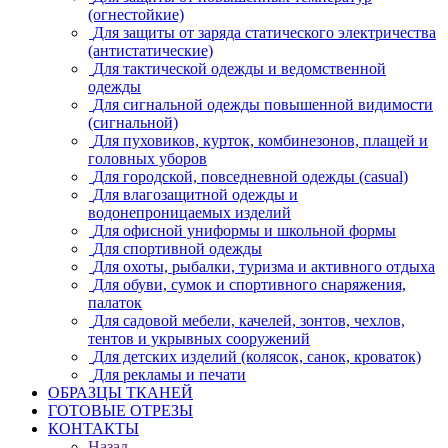
(огнестойкие)
Для защиты от заряда статического электричества
(антистатические)
Для тактической одежды и ведомственной
одежды
Для сигнальной одежды повышенной видимости
(сигнальной)
Для пуховиков, курток, комбинезонов, плащей и
головных уборов
Для городской, повседневной одежды (casual)
Для влагозащитной одежды и
водонепроницаемых изделий
Для офисной униформы и школьной формы
Для спортивной одежды
Для охоты, рыбалки, туризма и активного отдыха
Для обуви, сумок и спортивного снаряжения,
палаток
Для садовой мебели, качелей, зонтов, чехлов,
тентов и укрывных сооружений
Для детских изделий (колясок, санок, кроваток)
Для рекламы и печати
ОБРАЗЦЫ ТКАНЕЙ
ГОТОВЫЕ ОТРЕЗЫ
КОНТАКТЫ
Назад