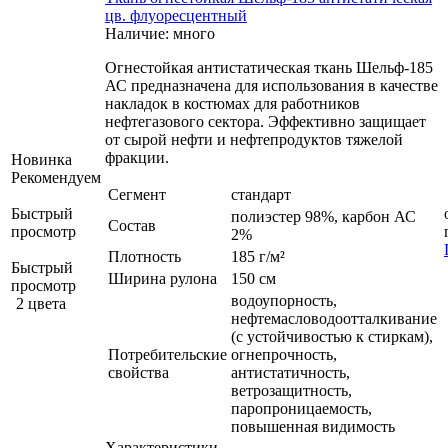
цв. флуоресцентный
Наличие: много
Огнестойкая антистатическая ткань Шельф-185
АС предназначена для использования в качестве
накладок в костюмах для работников
нефтегазового сектора. Эффективно защищает
от сырой нефти и нефтепродуктов тяжелой
фракции.
Новинка
Рекомендуем
Сегмент
стандарт
Быстрый
полиэстер 98%, карбон АС
Состав
просмотр
2%
Плотность
185 г/м²
Быстрый
Ширина рулона
150 см
просмотр
водоупорность,
2 цвета
нефтемасловодоотталкивание
(с устойчивостью к стиркам),
Потребительские
огнепрочность,
свойства
антистатичность,
ветрозащитность,
паропроницаемость,
повышенная видимость
Характеристики