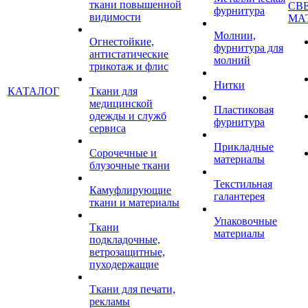
ткани повышенной
СВ
фурнитура
видимости
МА
Молнии,
Огнестойкие,
фурнитура для
антистатические
молний
трикотаж и флис
Нитки
КАТАЛОГ
Ткани для
медицинской
Пластиковая
одежды и служб
фурнитура
сервиса
Прикладные
Сорочечные и
материалы
блузочные ткани
Текстильная
Камуфлирующие
галантерея
ткани и материалы
Упаковочные
Ткани
материалы
подкладочные,
ветрозащитные,
пуходержащие
Ткани для печати,
рекламы