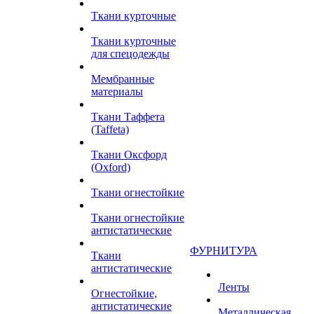
Ткани курточные
Ткани курточные
для спецодежды
Мембранные
материалы
Ткани Таффета
(Taffeta)
Ткани Оксфорд
(Oxford)
Ткани огнестойкие
Ткани огнестойкие
антистатические
ФУРНИТУРА
Ткани
антистатические
Ленты
Огнестойкие,
антистатические
Металлическая