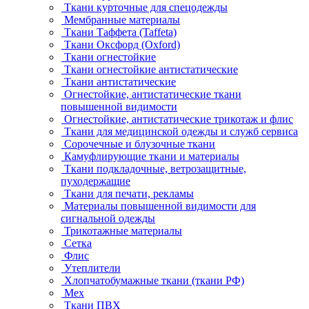
Ткани курточные для спецодежды
Мембранные материалы
Ткани Таффета (Taffeta)
Ткани Оксфорд (Oxford)
Ткани огнестойкие
Ткани огнестойкие антистатические
Ткани антистатические
Огнестойкие, антистатические ткани
повышенной видимости
Огнестойкие, антистатические трикотаж и флис
Ткани для медицинской одежды и служб сервиса
Сорочечные и блузочные ткани
Камуфлирующие ткани и материалы
Ткани подкладочные, ветрозащитные,
пуходержащие
Ткани для печати, рекламы
Материалы повышенной видимости для
сигнальной одежды
Трикотажные материалы
Сетка
Флис
Утеплители
Хлопчатобумажные ткани (ткани РФ)
Мех
Ткани ПВХ