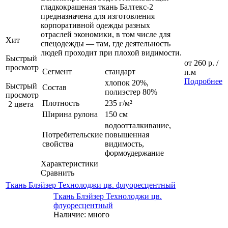
гладкокрашеная ткань Балтекс-2
предназначена для изготовления
корпоративной одежды разных
отраслей экономики, в том числе для
Хит
спецодежды — там, где деятельность
людей проходит при плохой видимости.
Быстрый
от
260 р.
/
просмотр
Сегмент
стандарт
п.м
Подробнее
хлопок 20%,
Быстрый
Состав
полиэстер 80%
просмотр
Плотность
235 г/м²
2 цвета
Ширина рулона
150 см
водоотталкивание,
Потребительские
повышенная
свойства
видимость,
формоудержание
Характеристики
Сравнить
Ткань Блэйзер Технолоджи цв. флуоресцентный
Ткань Блэйзер Технолоджи цв.
флуоресцентный
Наличие: много