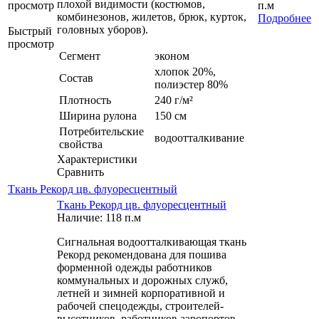
плохой видимости (костюмов,
просмотр
п.м
комбинезонов, жилетов, брюк, курток,
Подробнее
головных уборов).
Быстрый
просмотр
Сегмент
эконом
хлопок 20%,
Состав
полиэстер 80%
Плотность
240 г/м²
Ширина рулона
150 см
Потребительские
водоотталкивание
свойства
Характеристики
Сравнить
Ткань Рекорд цв. флуоресцентный
Ткань Рекорд цв. флуоресцентный
Наличие: 118 п.м
Сигнальная водоотталкивающая ткань
Рекорд рекомендована для пошива
форменной одежды работников
коммунальных и дорожных служб,
летней и зимней корпоративной и
рабочей спецодежды, строителей-
высотников, работников аэропортов —