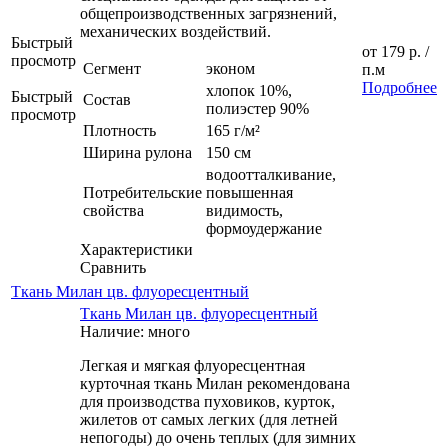
общепроизводственных загрязнений,
механических воздействий.
Быстрый
от
179 р.
/
просмотр
Сегмент
эконом
п.м
Подробнее
хлопок 10%,
Быстрый
Состав
полиэстер 90%
просмотр
Плотность
165 г/м²
Ширина рулона
150 см
водоотталкивание,
Потребительские
повышенная
свойства
видимость,
формоудержание
Характеристики
Сравнить
Ткань Милан цв. флуоресцентный
Ткань Милан цв. флуоресцентный
Наличие: много
Легкая и мягкая флуоресцентная
курточная ткань Милан рекомендована
для производства пуховиков, курток,
жилетов от самых легких (для летней
непогоды) до очень теплых (для зимних