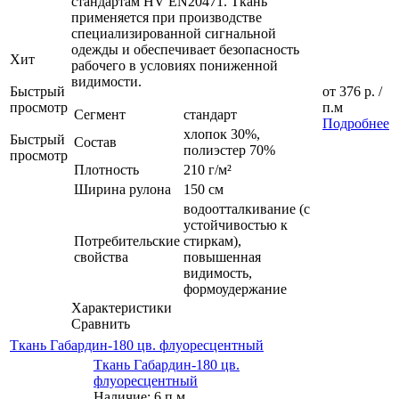
стандартам HV EN20471. Ткань
применяется при производстве
специализированной сигнальной
одежды и обеспечивает безопасность
Хит
рабочего в условиях пониженной
видимости.
Быстрый
от
376 р.
/
просмотр
п.м
Сегмент
стандарт
Подробнее
хлопок 30%,
Быстрый
Состав
полиэстер 70%
просмотр
Плотность
210 г/м²
Ширина рулона
150 см
водоотталкивание (с
устойчивостью к
Потребительские
стиркам),
свойства
повышенная
видимость,
формоудержание
Характеристики
Сравнить
Ткань Габардин-180 цв. флуоресцентный
Ткань Габардин-180 цв.
флуоресцентный
Наличие: 6 п.м