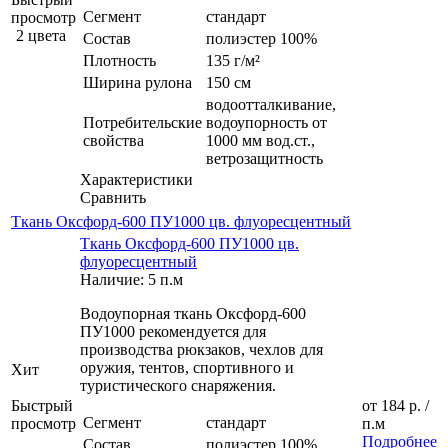
Сегмент
стандарт
просмотр
2 цвета
Состав
полиэстер 100%
Плотность
135 г/м²
Ширина рулона
150 см
водоотталкивание,
Потребительские
водоупорность от
свойства
1000 мм вод.ст.,
ветрозащитность
Характеристики
Сравнить
Ткань Оксфорд-600 ПУ1000 цв. флуоресцентный
Ткань Оксфорд-600 ПУ1000 цв.
флуоресцентный
Наличие: 5 п.м
Водоупорная ткань Оксфорд-600
ПУ1000 рекомендуется для
производства рюкзаков, чехлов для
оружия, тентов, спортивного и
Хит
туристического снаряжения.
Быстрый
от
184 р.
/
Сегмент
стандарт
просмотр
п.м
Подробнее
Состав
полиэстер 100%