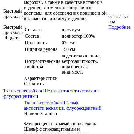
морозов), а также в качестве вставок в
изделия, в том числе спортивные
Быстрый
костюмы, для обеспечения повышенной
просмотр
от
127 р.
/
видимости готовому изделию.
п.м
Быстрый
Подробнее
Сегмент
премиум
просмотр
Состав
полиэстер 100%
4 цвета
Плотность
67 г/м²
Ширина рулона
150 см
водоотталкивание,
Потребительские
ветрозащитность,
свойства
повышенная
видимость
Характеристики
Сравнить
Ткань огнестойкая Шельф антистатическая цв.
флуоресцентный
Ткань огнестойкая Шельф
антистатическая цв. флуоресцентный
Наличие: много
Флуоресцентная мембранная ткань
Шельф с огнезащитными и