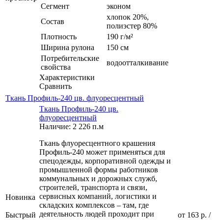
Сегмент
эконом
хлопок 20%,
Состав
полиэстер 80%
Плотность
190 г/м²
Ширина рулона
150 см
Потребительские
водоотталкивание
свойства
Характеристики
Сравнить
Ткань Профиль-240 цв. флуоресцентный
Ткань Профиль-240 цв.
флуоресцентный
Наличие: 2 226 п.м
Ткань флуоресцентного крашения
Профиль-240 может применяться для
спецодежды, корпоративной одежды и
промышленной формы работников
коммунальных и дорожных служб,
строителей, транспорта и связи,
сервисных компаний, логистики и
Новинка
складских комплексов – там, где
деятельность людей проходит при
Быстрый
от
163 р.
/