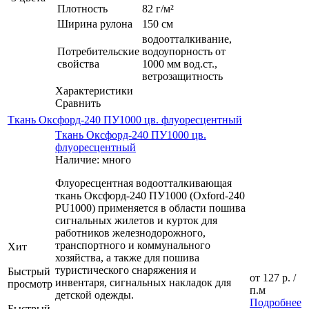
Плотность
82 г/м²
Ширина рулона
150 см
водоотталкивание,
Потребительские
водоупорность от
свойства
1000 мм вод.ст.,
ветрозащитность
Характеристики
Сравнить
Ткань Оксфорд-240 ПУ1000 цв. флуоресцентный
Ткань Оксфорд-240 ПУ1000 цв.
флуоресцентный
Наличие: много
Флуоресцентная водоотталкивающая
ткань Оксфорд-240 ПУ1000 (Oxford-240
PU1000) применяется в области пошива
сигнальных жилетов и курток для
работников железнодорожного,
транспортного и коммунального
Хит
хозяйства, а также для пошива
туристического снаряжения и
Быстрый
от
127 р.
/
инвентаря, сигнальных накладок для
просмотр
п.м
детской одежды.
Подробнее
Быстрый