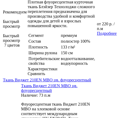
Плотная флуоресцентная курточная
ткань Блэйзер Технолоджи сложного
переплетения предназначена для
Рекомендуем
производства удобной и комфортной
одежды для детей и взрослых
Быстрый
от
220 р.
/
повышенной яркости.
просмотр
п.м
Подробнее
Сегмент
премиум
Быстрый
просмотр
Состав
полиэстер 100%
7 цветов
Плотность
133 г/м²
Ширина рулона
150 см
Потребительские
водоотталкивание,
свойства
водоупорность
Характеристики
Сравнить
Ткань Виджет 210EN МВО цв. флуоресцентный
Ткань Виджет 210EN МВО цв.
флуоресцентный
Наличие: 73 п.м
Флуоресцентная ткань Виджет 210EN
МВО на хлопковой основе
соответствует международным