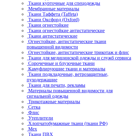
Ткани курточные для спецодежды
Мембранные материалы
Ткани Таффета (Taffeta)
Ткани Оксфорд (Oxford)
Ткани огнестойкие
Ткани огнестойкие антистатические
Ткани антистатические
Огнестойкие, антистатические ткани
повышенной видимости
Огнестойкие, антистатические трикотаж и флис
Ткани для медицинской одежды и служб сервиса
Сорочечные и блузочные ткани
Камуфлирующие ткани и материалы
Ткани подкладочные, ветрозащитные,
пуходержащие
Ткани для печати, рекламы
Материалы повышенной видимости для
сигнальной одежды
Трикотажные материалы
Сетка
Флис
Утеплители
Хлопчатобумажные ткани (ткани РФ)
Мех
Ткани ПВХ