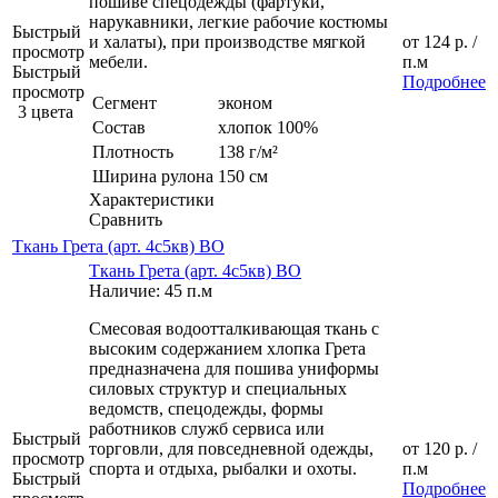
пошиве спецодежды (фартуки,
нарукавники, легкие рабочие костюмы
Быстрый
и халаты), при производстве мягкой
от
124 р.
/
просмотр
мебели.
п.м
Быстрый
Подробнее
просмотр
Сегмент
эконом
3 цвета
Состав
хлопок 100%
Плотность
138 г/м²
Ширина рулона
150 см
Характеристики
Сравнить
Ткань Грета (арт. 4с5кв) ВО
Ткань Грета (арт. 4с5кв) ВО
Наличие: 45 п.м
Смесовая водоотталкивающая ткань с
высоким содержанием хлопка Грета
предназначена для пошива униформы
силовых структур и специальных
ведомств, спецодежды, формы
работников служб сервиса или
Быстрый
торговли, для повседневной одежды,
от
120 р.
/
просмотр
спорта и отдыха, рыбалки и охоты.
п.м
Быстрый
Подробнее