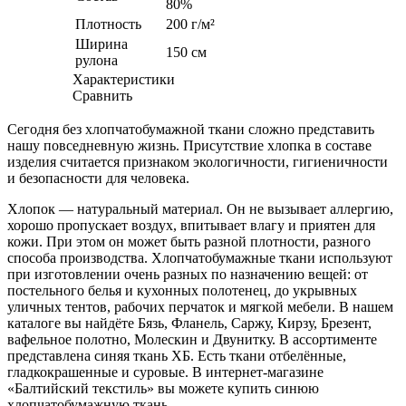
80%
Плотность
200 г/м²
Ширина
150 см
рулона
Характеристики
Сравнить
Сегодня без хлопчатобумажной ткани сложно представить
нашу повседневную жизнь. Присутствие хлопка в составе
изделия считается признаком экологичности, гигиеничности
и безопасности для человека.
Хлопок — натуральный материал. Он не вызывает аллергию,
хорошо пропускает воздух, впитывает влагу и приятен для
кожи. При этом он может быть разной плотности, разного
способа производства. Хлопчатобумажные ткани используют
при изготовлении очень разных по назначению вещей: от
постельного белья и кухонных полотенец, до укрывных
уличных тентов, рабочих перчаток и мягкой мебели. В нашем
каталоге вы найдёте Бязь, Фланель, Саржу, Кирзу, Брезент,
вафельное полотно, Молескин и Двунитку. В ассортименте
представлена синяя ткань ХБ. Есть ткани отбелённые,
гладкокрашенные и суровые. В интернет-магазине
«Балтийский текстиль» вы можете купить синюю
хлопчатобумажную ткань.