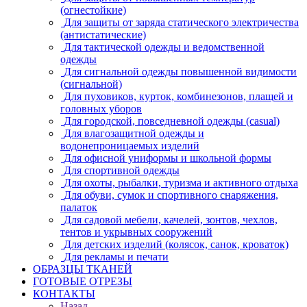
(огнестойкие)
Для защиты от заряда статического электричества
(антистатические)
Для тактической одежды и ведомственной
одежды
Для сигнальной одежды повышенной видимости
(сигнальной)
Для пуховиков, курток, комбинезонов, плащей и
головных уборов
Для городской, повседневной одежды (casual)
Для влагозащитной одежды и
водонепроницаемых изделий
Для офисной униформы и школьной формы
Для спортивной одежды
Для охоты, рыбалки, туризма и активного отдыха
Для обуви, сумок и спортивного снаряжения,
палаток
Для садовой мебели, качелей, зонтов, чехлов,
тентов и укрывных сооружений
Для детских изделий (колясок, санок, кроваток)
Для рекламы и печати
ОБРАЗЦЫ ТКАНЕЙ
ГОТОВЫЕ ОТРЕЗЫ
КОНТАКТЫ
Назад