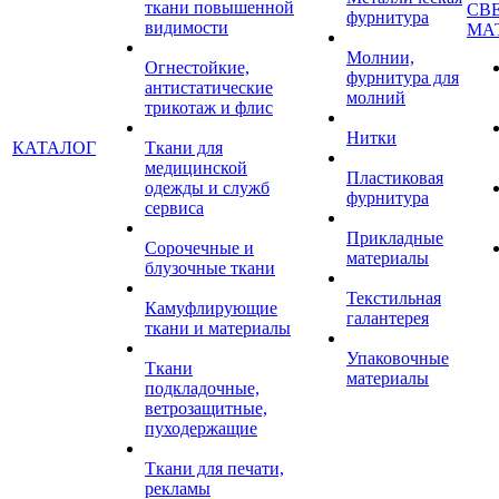
ткани повышенной
СВ
фурнитура
видимости
МА
Молнии,
Огнестойкие,
фурнитура для
антистатические
молний
трикотаж и флис
Нитки
КАТАЛОГ
Ткани для
медицинской
Пластиковая
одежды и служб
фурнитура
сервиса
Прикладные
Сорочечные и
материалы
блузочные ткани
Текстильная
Камуфлирующие
галантерея
ткани и материалы
Упаковочные
Ткани
материалы
подкладочные,
ветрозащитные,
пуходержащие
Ткани для печати,
рекламы