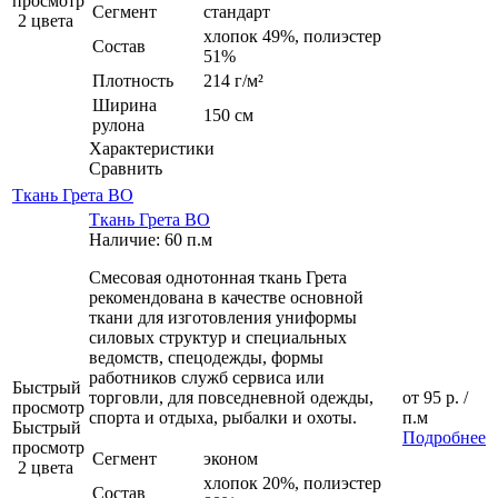
просмотр
Сегмент
стандарт
2 цвета
хлопок 49%, полиэстер
Состав
51%
Плотность
214 г/м²
Ширина
150 см
рулона
Характеристики
Сравнить
Ткань Грета ВО
Ткань Грета ВО
Наличие: 60 п.м
Смесовая однотонная ткань Грета
рекомендована в качестве основной
ткани для изготовления униформы
силовых структур и специальных
ведомств, спецодежды, формы
работников служб сервиса или
Быстрый
торговли, для повседневной одежды,
от
95 р.
/
просмотр
спорта и отдыха, рыбалки и охоты.
п.м
Быстрый
Подробнее
просмотр
Сегмент
эконом
2 цвета
хлопок 20%, полиэстер
Состав