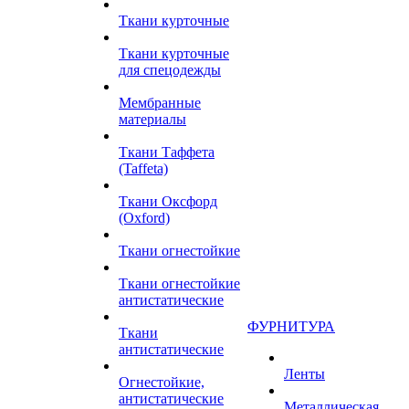
Ткани курточные
Ткани курточные
для спецодежды
Мембранные
материалы
Ткани Таффета
(Taffeta)
Ткани Оксфорд
(Oxford)
Ткани огнестойкие
Ткани огнестойкие
антистатические
ФУРНИТУРА
Ткани
антистатические
Ленты
Огнестойкие,
антистатические
Металлическая