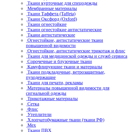
Ткани курточные для спецодежды
Мембранные материалы
Ткани Таффета (Taffeta)
Ткани Оксфорд (Oxford)
Ткани огнестойкие
Ткани огнестойкие антистатические
Ткани антистатические
Огнестойкие, антистатические ткани
повышенной видимости
Огнестойкие, антистатические трикотаж и флис
Ткани для медицинской одежды и служб сервиса
Сорочечные и блузочные ткани
Камуфлирующие ткани и материалы
Ткани подкладочные, ветрозащитные,
пуходержащие
Ткани для печати, рекламы
Материалы повышенной видимости для
сигнальной одежды
Трикотажные материалы
Сетка
Флис
Утеплители
Хлопчатобумажные ткани (ткани РФ)
Мех
Ткани ПВХ