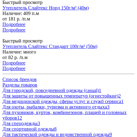
Быстрый просмотр
Утеплитель Слайтекс Норд 150г/м² (40м)
Наличие: 409 п.м
от
181 р.
/п.м
Подробнее
Подробнее
Быстрый просмотр
Утеплитель Слайтекс Стандарт 100г/м² (50м)
Наличие: много
от
82 р.
/п.м
Подробнее
Подробнее
Список брендов
Разделы товаров
Для городской, повседневной одежды (casual)
1
Для защиты от повышенных температур (огнестойкие)
2
Для медицинской одежды, сферы услуг и служб сервиса
1
Для охоты, рыбалки, туризма и активного отдыха
3
Для пуховиков, курток, комбинезонов, плащей и головных
уборов
12
Для спецодежды
3
Для спортивной одежды
8
Для тактической одежды и ведомственной одежды
9