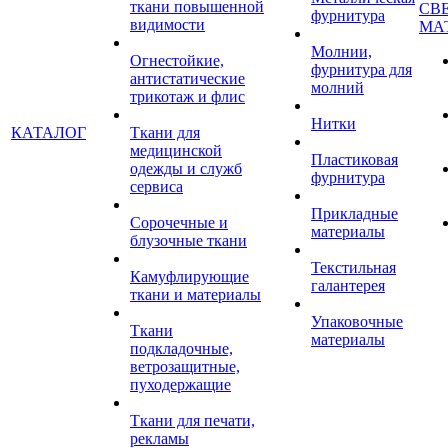
ткани повышенной
СВ
фурнитура
видимости
МА
Молнии,
Огнестойкие,
фурнитура для
антистатические
молний
трикотаж и флис
Нитки
КАТАЛОГ
Ткани для
медицинской
Пластиковая
одежды и служб
фурнитура
сервиса
Прикладные
Сорочечные и
материалы
блузочные ткани
Текстильная
Камуфлирующие
галантерея
ткани и материалы
Упаковочные
Ткани
материалы
подкладочные,
ветрозащитные,
пуходержащие
Ткани для печати,
рекламы