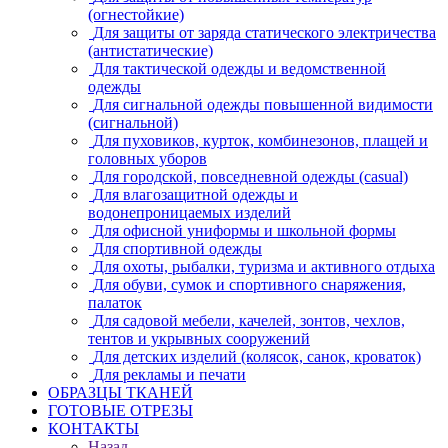
(огнестойкие)
Для защиты от заряда статического электричества
(антистатические)
Для тактической одежды и ведомственной
одежды
Для сигнальной одежды повышенной видимости
(сигнальной)
Для пуховиков, курток, комбинезонов, плащей и
головных уборов
Для городской, повседневной одежды (casual)
Для влагозащитной одежды и
водонепроницаемых изделий
Для офисной униформы и школьной формы
Для спортивной одежды
Для охоты, рыбалки, туризма и активного отдыха
Для обуви, сумок и спортивного снаряжения,
палаток
Для садовой мебели, качелей, зонтов, чехлов,
тентов и укрывных сооружений
Для детских изделий (колясок, санок, кроваток)
Для рекламы и печати
ОБРАЗЦЫ ТКАНЕЙ
ГОТОВЫЕ ОТРЕЗЫ
КОНТАКТЫ
Назад