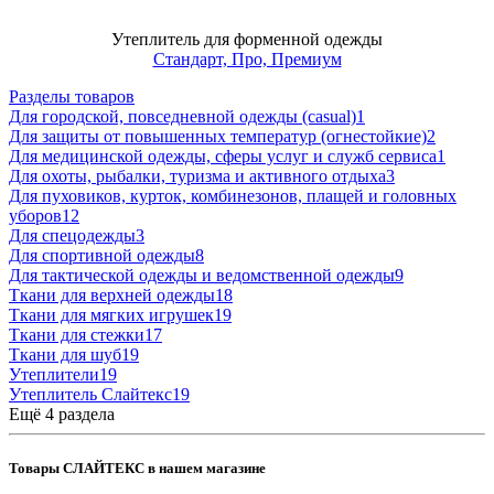
Утеплитель для форменной одежды
Стандарт, Про, Премиум
Разделы товаров
Для городской, повседневной одежды (casual)
1
Для защиты от повышенных температур (огнестойкие)
2
Для медицинской одежды, сферы услуг и служб сервиса
1
Для охоты, рыбалки, туризма и активного отдыха
3
Для пуховиков, курток, комбинезонов, плащей и головных
уборов
12
Для спецодежды
3
Для спортивной одежды
8
Для тактической одежды и ведомственной одежды
9
Ткани для верхней одежды
18
Ткани для мягких игрушек
19
Ткани для стежки
17
Ткани для шуб
19
Утеплители
19
Утеплитель Слайтекс
19
Ещё 4 раздела
Товары СЛАЙТЕКС в нашем магазине