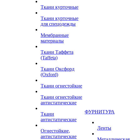
Ткани курточные
Ткани курточные
для спецодежды
Мембранные
материалы
Ткани Таффета
(Taffeta)
Ткани Оксфорд
(Oxford)
Ткани огнестойкие
Ткани огнестойкие
антистатические
ФУРНИТУРА
Ткани
антистатические
Ленты
Огнестойкие,
антистатические
Металлическая