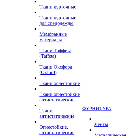
Ткани курточные
Ткани курточные
для спецодежды
Мембранные
материалы
Ткани Таффета
(Taffeta)
Ткани Оксфорд
(Oxford)
Ткани огнестойкие
Ткани огнестойкие
антистатические
ФУРНИТУРА
Ткани
антистатические
Ленты
Огнестойкие,
антистатические
Металлическая