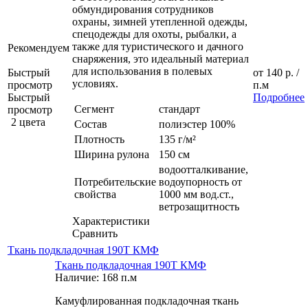
обмундирования сотрудников
охраны, зимней утепленной одежды,
спецодежды для охоты, рыбалки, а
также для туристического и дачного
Рекомендуем
снаряжения, это идеальный материал
для использования в полевых
Быстрый
от
140 р.
/
условиях.
просмотр
п.м
Быстрый
Подробнее
Сегмент
стандарт
просмотр
2 цвета
Состав
полиэстер 100%
Плотность
135 г/м²
Ширина рулона
150 см
водоотталкивание,
Потребительские
водоупорность от
свойства
1000 мм вод.ст.,
ветрозащитность
Характеристики
Сравнить
Ткань подкладочная 190Т КМФ
Ткань подкладочная 190Т КМФ
Наличие: 168 п.м
Камуфлированная подкладочная ткань