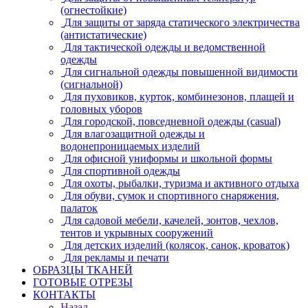
(огнестойкие)
Для защиты от заряда статического электричества
(антистатические)
Для тактической одежды и ведомственной
одежды
Для сигнальной одежды повышенной видимости
(сигнальной)
Для пуховиков, курток, комбинезонов, плащей и
головных уборов
Для городской, повседневной одежды (casual)
Для влагозащитной одежды и
водонепроницаемых изделий
Для офисной униформы и школьной формы
Для спортивной одежды
Для охоты, рыбалки, туризма и активного отдыха
Для обуви, сумок и спортивного снаряжения,
палаток
Для садовой мебели, качелей, зонтов, чехлов,
тентов и укрывных сооружений
Для детских изделий (колясок, санок, кроваток)
Для рекламы и печати
ОБРАЗЦЫ ТКАНЕЙ
ГОТОВЫЕ ОТРЕЗЫ
КОНТАКТЫ
Назад