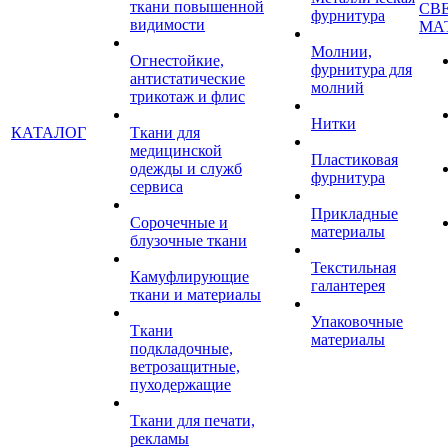
ткани повышенной
СВ
фурнитура
видимости
МА
Молнии,
Огнестойкие,
фурнитура для
антистатические
молний
трикотаж и флис
Нитки
КАТАЛОГ
Ткани для
медицинской
Пластиковая
одежды и служб
фурнитура
сервиса
Прикладные
Сорочечные и
материалы
блузочные ткани
Текстильная
Камуфлирующие
галантерея
ткани и материалы
Упаковочные
Ткани
материалы
подкладочные,
ветрозащитные,
пуходержащие
Ткани для печати,
рекламы