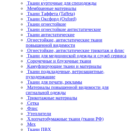
Ткани курточные для спецодежды
Мембранные материалы
Ткани Таффета (Taffeta)
Ткани Оксфорд (Oxford)
Ткани огнестойкие
Ткани огнестойкие антистатические
Ткани антистатические
Огнестойкие, антистатические ткани
повышенной видимости
Огнестойкие, антистатические трикотаж и флис
Ткани для медицинской одежды и служб сервиса
Сорочечные и блузочные ткани
Камуфлирующие ткани и материалы
Ткани подкладочные, ветрозащитные,
пуходержащие
Ткани для печати, рекламы
Материалы повышенной видимости для
сигнальной одежды
Трикотажные материалы
Сетка
Флис
Утеплители
Хлопчатобумажные ткани (ткани РФ)
Мех
Ткани ПВХ