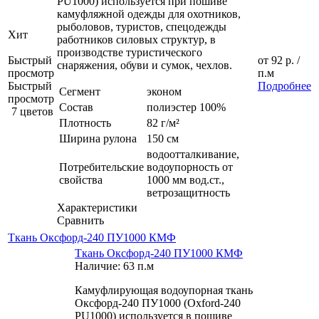
PU1000) используется при пошиве
камуфляжной одежды для охотников,
рыболовов, туристов, спецодежды
Хит
работников силовых структур, в
производстве туристического
Быстрый
от
92 р.
/
снаряжения, обуви и сумок, чехлов.
просмотр
п.м
Быстрый
Подробнее
Сегмент
эконом
просмотр
Состав
полиэстер 100%
7 цветов
Плотность
82 г/м²
Ширина рулона
150 см
водоотталкивание,
Потребительские
водоупорность от
свойства
1000 мм вод.ст.,
ветрозащитность
Характеристики
Сравнить
Ткань Оксфорд-240 ПУ1000 КМФ
Ткань Оксфорд-240 ПУ1000 КМФ
Наличие: 63 п.м
Камуфлирующая водоупорная ткань
Оксфорд-240 ПУ1000 (Oxford-240
PU1000) используется в пошиве