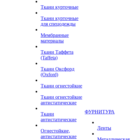
Ткани курточные
Ткани курточные
для спецодежды
Мембранные
материалы
Ткани Таффета
(Taffeta)
Ткани Оксфорд
(Oxford)
Ткани огнестойкие
Ткани огнестойкие
антистатические
ФУРНИТУРА
Ткани
антистатические
Ленты
Огнестойкие,
антистатические
Металлическая