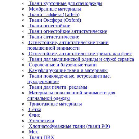
Ткани курточные для спецодежды
Мембранные материалы
Ткани Таффета (Taffeta)
Ткани Оксфорд (Oxford)
Ткани огнестойкие
Ткани огнестойкие антистатические
Ткани антистатические
Огнестойкие, антистатические ткани
повышенной видимости
Огнестойкие, антистатические трикотаж и флис
Ткани для медицинской одежды и служб сервиса
Сорочечные и блузочные ткани
Камуфлирующие ткани и материалы
Ткани подкладочные, ветрозащитные,
пуходержащие
Ткани для печати, рекламы
Материалы повышенной видимости для
сигнальной одежды
Трикотажные материалы
Сетка
Флис
Утеплители
Хлопчатобумажные ткани (ткани РФ)
Мех
Ткани ПВХ