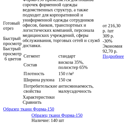
сорочек форменной одежды
ведомственных структур, а также
подходит для корпоративной и
униформенной одежды сотрудников
Готовый
офисов, банков, транспортных и
от
216,30
отрез
логистических компаний, персонала
р.
/шт
медицинских учреждений, сферы
309 р.
Быстрый
обслуживания, торговых сетей и служб
-30%
просмотр
доставки.
Экономия
Быстрый
92,70 р.
просмотр
Сегмент
стандарт
Подробнее
6 цветов
вискоза 35%,
Состав
полиэстер 65%
Плотность
150 г/м²
Ширина рулона
150 см
Потребительские
антисминаемость,
свойства
малоусадочность
Характеристики
Сравнить
Образец ткани Форма-150
Образец ткани Форма-150
Наличие: 140 шт