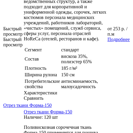
ведомственных структур, а также
подходит для корпоративной и
униформенной одежды, сорочек, легких
костюмов персонала медицинских
учреждений, работников лабораторий,
«чистых» помещений, служб сервиса,
Быстрый
от
253 р.
/
сферы услуг, персонала отраслей
просмотр
п.м
HoReCa (отелей, ресторанов и кафе).
Быстрый
Подробнее
просмотр
Сегмент
стандарт
вискоза 35%,
Состав
полиэстер 65%
Плотность
185 г/м²
Ширина рулона
150 см
Потребительские
антисминаемость,
свойства
малоусадочность
Характеристики
Сравнить
Отрез ткани Форма-150
Отрез ткани Форма-150
Наличие: 120 шт
Поливискозная сорочечная ткань
Форма-150 применяется для пошива