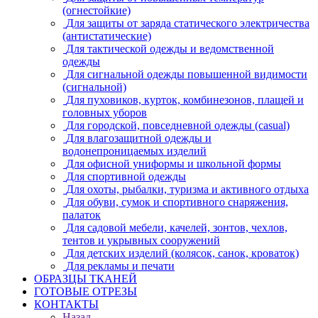
(огнестойкие)
Для защиты от заряда статического электричества
(антистатические)
Для тактической одежды и ведомственной
одежды
Для сигнальной одежды повышенной видимости
(сигнальной)
Для пуховиков, курток, комбинезонов, плащей и
головных уборов
Для городской, повседневной одежды (casual)
Для влагозащитной одежды и
водонепроницаемых изделий
Для офисной униформы и школьной формы
Для спортивной одежды
Для охоты, рыбалки, туризма и активного отдыха
Для обуви, сумок и спортивного снаряжения,
палаток
Для садовой мебели, качелей, зонтов, чехлов,
тентов и укрывных сооружений
Для детских изделий (колясок, санок, кроваток)
Для рекламы и печати
ОБРАЗЦЫ ТКАНЕЙ
ГОТОВЫЕ ОТРЕЗЫ
КОНТАКТЫ
Назад