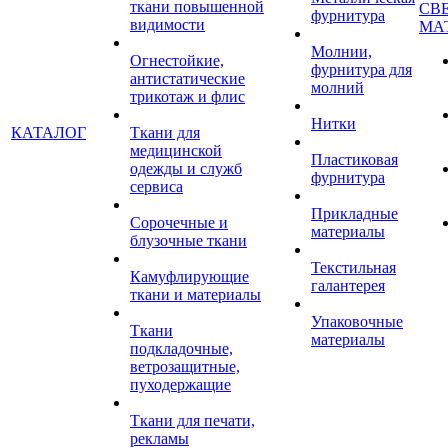
ткани повышенной
СВ
фурнитура
видимости
МА
Молнии,
Огнестойкие,
фурнитура для
антистатические
молний
трикотаж и флис
Нитки
КАТАЛОГ
Ткани для
медицинской
Пластиковая
одежды и служб
фурнитура
сервиса
Прикладные
Сорочечные и
материалы
блузочные ткани
Текстильная
Камуфлирующие
галантерея
ткани и материалы
Упаковочные
Ткани
материалы
подкладочные,
ветрозащитные,
пуходержащие
Ткани для печати,
рекламы