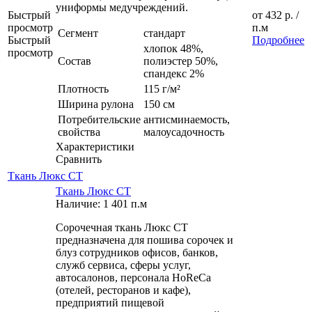
униформы медучреждений.
Быстрый
от
432 р.
/
просмотр
п.м
Сегмент
стандарт
Быстрый
Подробнее
хлопок 48%,
просмотр
Состав
полиэстер 50%,
спандекс 2%
Плотность
115 г/м²
Ширина рулона
150 см
Потребительские
антисминаемость,
свойства
малоусадочность
Характеристики
Сравнить
Ткань Люкс СТ
Ткань Люкс СТ
Наличие: 1 401 п.м
Сорочечная ткань Люкс СТ
предназначена для пошива сорочек и
блуз сотрудников офисов, банков,
служб сервиса, сферы услуг,
автосалонов, персонала HoReCa
(отелей, ресторанов и кафе),
предприятий пищевой