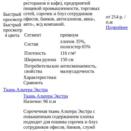
ресторанов и кафе), предприятий
пищевой промышленности, торговых
сетей, сорочек и блуз сотрудников
Быстрый
от
214 р.
/
офисов, банков, автосалонов, авиа-,
просмотр
п.м
авто-, ж/д компаний.
Быстрый
Подробнее
просмотр
Сегмент
премиум
4 цвета
хлопок 35%,
Состав
полиэстер 65%
Плотность
116 г/м²
Ширина рулона
150 см
Потребительские
антисминаемость,
свойства
малоусадочность
Характеристики
Сравнить
Ткань Альтера Экстра
Ткань Альтера Экстра
Наличие: 96 п.м
Сорочечная ткань Альтера Экстра с
повышенным содержанием хлопка
подходит для пошива сорочек и блуз
сотрудников офисов, банков, служб