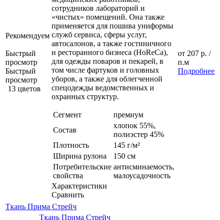
сотрудников лабораторий и
«чистых» помещений. Она также
применяется для пошива униформы
служб сервиса, сферы услуг,
Рекомендуем
автосалонов, а также гостиничного
и ресторанного бизнеса (HoReCa),
Быстрый
от
207 р.
/
для одежды поваров и пекарей, в
просмотр
п.м
том числе фартуков и головных
Быстрый
Подробнее
уборов, а также для облегченной
просмотр
спецодежды ведомственных и
13 цветов
охранных структур.
Сегмент
премиум
хлопок 55%,
Состав
полиэстер 45%
Плотность
145 г/м²
Ширина рулона
150 см
Потребительские
антисминаемость,
свойства
малоусадочность
Характеристики
Сравнить
Ткань Прима Стрейч
Ткань Прима Стрейч