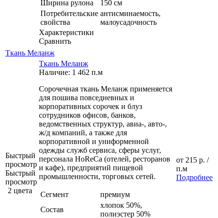
Ширина рулона
150 см
Потребительские
антисминаемость,
свойства
малоусадочность
Характеристики
Сравнить
Ткань Меланж
Ткань Меланж
Наличие: 1 462 п.м
Сорочечная ткань Меланж применяется
для пошива повседневных и
корпоративных сорочек и блуз
сотрудников офисов, банков,
ведомственных структур, авиа-, авто-,
ж/д компаний, а также для
корпоративной и униформенной
одежды служб сервиса, сферы услуг,
Быстрый
персонала HoReCa (отелей, ресторанов
от
215 р.
/
просмотр
и кафе), предприятий пищевой
п.м
Быстрый
промышленности, торговых сетей.
Подробнее
просмотр
2 цвета
Сегмент
премиум
хлопок 50%,
Состав
полиэстер 50%