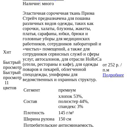
Наличие: много
Эластичная сорочечная ткань Прима
Стрейч предназначена для пошива
различных видов одежды, таких как
сорочки, халаты, блузоны, жакеты,
платья, сарафаны, юбки, брюки и
головные уборы для медицинских
работников, сотрудников лабораторий и
«чистых» помещений, а также для
Хит
сотрудников сервисных служб и сферы
услуг, автосалонов, для отрасли HoReCa
Быстрый
(отели, рестораны и кафе), для одежды
от
252 р.
/
просмотр
поваров и пекарей, облегченной
п.м
Быстрый
спецодежды, униформы для
Подробнее
просмотр
ведомственных и охранных структур.
11
цветов
Сегмент
премиум
хлопок 53%,
Состав
полиэстер 44%,
спандекс 3%
Плотность
145 г/м²
Ширина рулона
150 см
Потребительские
антисминаемость,