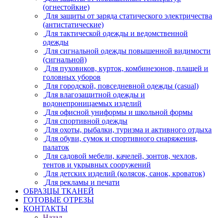
(огнестойкие)
Для защиты от заряда статического электричества
(антистатические)
Для тактической одежды и ведомственной
одежды
Для сигнальной одежды повышенной видимости
(сигнальной)
Для пуховиков, курток, комбинезонов, плащей и
головных уборов
Для городской, повседневной одежды (casual)
Для влагозащитной одежды и
водонепроницаемых изделий
Для офисной униформы и школьной формы
Для спортивной одежды
Для охоты, рыбалки, туризма и активного отдыха
Для обуви, сумок и спортивного снаряжения,
палаток
Для садовой мебели, качелей, зонтов, чехлов,
тентов и укрывных сооружений
Для детских изделий (колясок, санок, кроваток)
Для рекламы и печати
ОБРАЗЦЫ ТКАНЕЙ
ГОТОВЫЕ ОТРЕЗЫ
КОНТАКТЫ
Назад