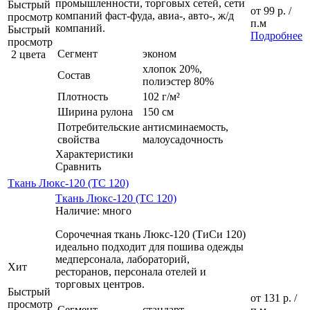
промышленности, торговых сетей, сети
Быстрый
от
99 р.
/
компаний фаст-фуда, авиа-, авто-, ж/д
просмотр
п.м
компаний.
Быстрый
Подробнее
просмотр
Сегмент
эконом
2 цвета
хлопок 20%,
Состав
полиэстер 80%
Плотность
102 г/м²
Ширина рулона
150 см
Потребительские
антисминаемость,
свойства
малоусадочность
Характеристики
Сравнить
Ткань Люкс-120 (ТС 120)
Ткань Люкс-120 (ТС 120)
Наличие: много
Сорочечная ткань Люкс-120 (ТиСи 120)
идеально подходит для пошива одежды
медперсонала, лабораторий,
Хит
ресторанов, персонала отелей и
торговых центров.
Быстрый
от
131 р.
/
просмотр
Сегмент
стандарт