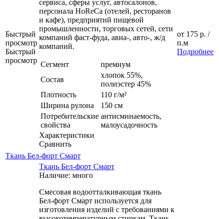
сервиса, сферы услуг, автосалонов,
персонала HoReCa (отелей, ресторанов
и кафе), предприятий пищевой
промышленности, торговых сетей, сети
Быстрый
от
175 р.
/
компаний фаст-фуда, авиа-, авто-, ж/д
просмотр
п.м
компаний.
Быстрый
Подробнее
просмотр
Сегмент
премиум
хлопок 55%,
Состав
полиэстер 45%
Плотность
110 г/м²
Ширина рулона
150 см
Потребительские
антисминаемость,
свойства
малоусадочность
Характеристики
Сравнить
Ткань Бел-форт Смарт
Ткань Бел-форт Смарт
Наличие: много
Смесовая водоотталкивающая ткань
Бел-форт Смарт используется для
изготовления изделий с требованиями к
высокотемпературным стиркам. Ткань