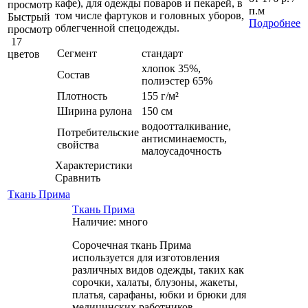
кафе), для одежды поваров и пекарей, в
просмотр
п.м
том числе фартуков и головных уборов,
Быстрый
Подробнее
облегченной спецодежды.
просмотр
17
Сегмент
стандарт
цветов
хлопок 35%,
Состав
полиэстер 65%
Плотность
155 г/м²
Ширина рулона
150 см
водоотталкивание,
Потребительские
антисминаемость,
свойства
малоусадочность
Характеристики
Сравнить
Ткань Прима
Ткань Прима
Наличие: много
Сорочечная ткань Прима
используется для изготовления
различных видов одежды, таких как
сорочки, халаты, блузоны, жакеты,
платья, сарафаны, юбки и брюки для
медицинских работников,