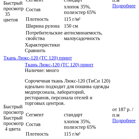
п.м
Быстрый
Подробнее
хлопок 35%,
просмотр
Состав
полиэстер 65%
35
Плотность
115 г/м²
цветов
Ширина рулона
150 см
Потребительские
антисминаемость,
свойства
малоусадочность
Характеристики
Сравнить
Ткань Люкс-120 (ТС 120) принт
Ткань Люкс-120 (ТС 120) принт
Наличие: много
Сорочечная ткань Люкс-120 (ТиСи 120)
идеально подходит для пошива одежды
медперсонала, лабораторий,
ресторанов, персонала отелей и
торговых центров.
Быстрый
от
187 р.
/
просмотр
Сегмент
стандарт
п.м
Быстрый
Подробнее
хлопок 35%,
просмотр
Состав
полиэстер 65%
4 цвета
Плотность
115 г/м²