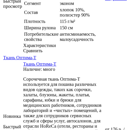
Быстрый
Сегмент
эконом
просмотр
хлопок 10%,
Состав
полиэстер 90%
Плотность
115 г/м²
Ширина рулона
150 см
Потребительские
антисминаемость,
свойства
малоусадочность
Характеристики
Сравнить
Ткань Оптима-Т
Ткань Оптима-Т
Наличие: много
Сорочечная ткань Оптима-Т
используется для пошива различных
видов одежды, таких как сорочки,
халаты, блузоны, жакеты, платья,
сарафаны, юбки и брюки для
медицинских работников, сотрудников
лабораторий и «чистых» помещений, а
также для сотрудников сервисных
Новинка
служб и сферы услуг, автосалонов, для
отрасли HoReCa (отели, рестораны и
Быстрый
от
176 р.
/