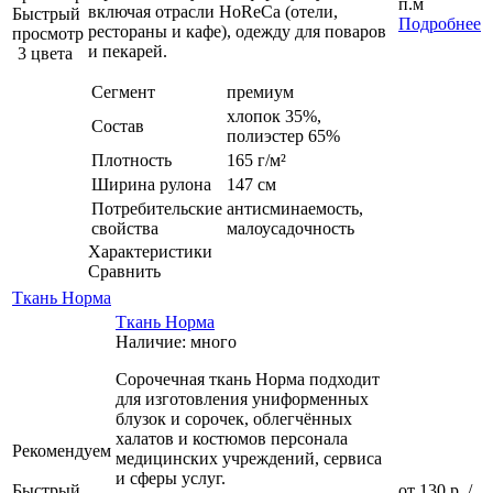
п.м
включая отрасли HoReCa (отели,
Быстрый
Подробнее
рестораны и кафе), одежду для поваров
просмотр
и пекарей.
3 цвета
Сегмент
премиум
хлопок 35%,
Состав
полиэстер 65%
Плотность
165 г/м²
Ширина рулона
147 см
Потребительские
антисминаемость,
свойства
малоусадочность
Характеристики
Сравнить
Ткань Норма
Ткань Норма
Наличие: много
Сорочечная ткань Норма подходит
для изготовления униформенных
блузок и сорочек, облегчённых
халатов и костюмов персонала
Рекомендуем
медицинских учреждений, сервиса
и сферы услуг.
Быстрый
от
130 р.
/