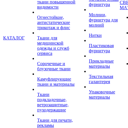
ткани повышенной
СВ
фурнитура
видимости
МА
Молнии,
Огнестойкие,
фурнитура для
антистатические
молний
трикотаж и флис
Нитки
КАТАЛОГ
Ткани для
медицинской
Пластиковая
одежды и служб
фурнитура
сервиса
Прикладные
Сорочечные и
материалы
блузочные ткани
Текстильная
Камуфлирующие
галантерея
ткани и материалы
Упаковочные
Ткани
материалы
подкладочные,
ветрозащитные,
пуходержащие
Ткани для печати,
рекламы