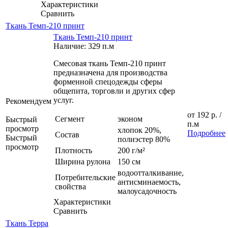
Характеристики
Сравнить
Ткань Темп-210 принт
Ткань Темп-210 принт
Наличие: 329 п.м
Смесовая ткань Темп-210 принт
предназначена для производства
форменной спецодежды сферы
общепита, торговли и других сфер
услуг.
Рекомендуем
от
192 р.
/
Сегмент
эконом
Быстрый
п.м
просмотр
хлопок 20%,
Подробнее
Состав
Быстрый
полиэстер 80%
просмотр
Плотность
200 г/м²
Ширина рулона
150 см
водоотталкивание,
Потребительские
антисминаемость,
свойства
малоусадочность
Характеристики
Сравнить
Ткань Терра