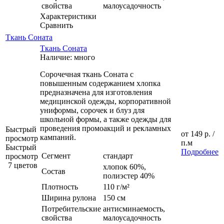
свойства
малоусадочность
Характеристики
Сравнить
Ткань Соната
Ткань Соната
Наличие: много
Сорочечная ткань Соната с
повышенным содержанием хлопка
предназначена для изготовления
медицинской одежды, корпоративной
униформы, сорочек и блуз для
школьной формы, а также одежды для
проведения промоакций и рекламных
Быстрый
от
149 р.
/
кампаний.
просмотр
п.м
Быстрый
Подробнее
Сегмент
стандарт
просмотр
7 цветов
хлопок 60%,
Состав
полиэстер 40%
Плотность
110 г/м²
Ширина рулона
150 см
Потребительские
антисминаемость,
свойства
малоусадочность