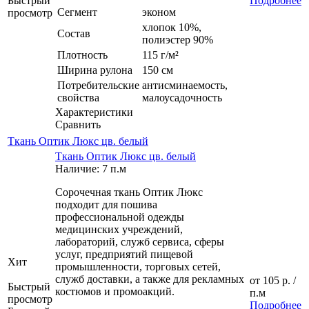
Быстрый
Подробнее
Сегмент
эконом
просмотр
хлопок 10%,
Состав
полиэстер 90%
Плотность
115 г/м²
Ширина рулона
150 см
Потребительские
антисминаемость,
свойства
малоусадочность
Характеристики
Сравнить
Ткань Оптик Люкс цв. белый
Ткань Оптик Люкс цв. белый
Наличие: 7 п.м
Сорочечная ткань Оптик Люкс
подходит для пошива
профессиональной одежды
медицинских учреждений,
лабораторий, служб сервиса, сферы
услуг, предприятий пищевой
Хит
промышленности, торговых сетей,
служб доставки, а также для рекламных
от
105 р.
/
Быстрый
костюмов и промоакций.
п.м
просмотр
Подробнее