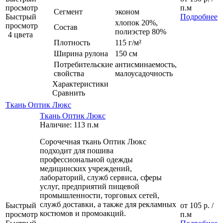
просмотр
п.м
Сегмент
эконом
Быстрый
Подробнее
хлопок 20%,
просмотр
Состав
полиэстер 80%
4 цвета
Плотность
115 г/м²
Ширина рулона
150 см
Потребительские
антисминаемость,
свойства
малоусадочность
Характеристики
Сравнить
Ткань Оптик Люкс
Ткань Оптик Люкс
Наличие: 113 п.м
Сорочечная ткань Оптик Люкс
подходит для пошива
профессиональной одежды
медицинских учреждений,
лабораторий, служб сервиса, сферы
услуг, предприятий пищевой
промышленности, торговых сетей,
служб доставки, а также для рекламных
Быстрый
от
105 р.
/
костюмов и промоакций.
просмотр
п.м