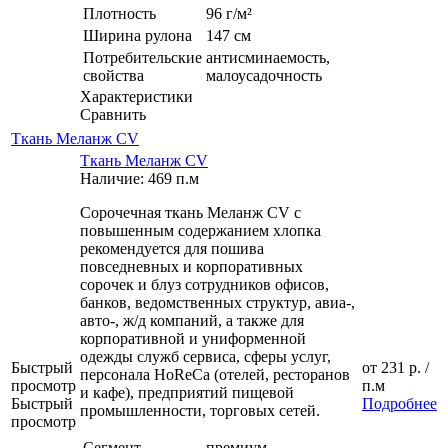
Плотность
96 г/м²
Ширина рулона
147 см
Потребительские
антисминаемость,
свойства
малоусадочность
Характеристики
Сравнить
Ткань Меланж CV
Ткань Меланж CV
Наличие: 469 п.м
Сорочечная ткань Меланж CV с
повышенным содержанием хлопка
рекомендуется для пошива
повседневных и корпоративных
сорочек и блуз сотрудников офисов,
банков, ведомственных структур, авиа-,
авто-, ж/д компаний, а также для
корпоративной и униформенной
одежды служб сервиса, сферы услуг,
Быстрый
от
231 р.
/
персонала HoReCa (отелей, ресторанов
просмотр
п.м
и кафе), предприятий пищевой
Быстрый
Подробнее
промышленности, торговых сетей.
просмотр
Сегмент
премиум