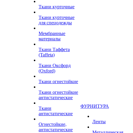
Ткани курточные
Ткани курточные
для спецодежды
Мембранные
материалы
Ткани Таффета
(Taffeta)
Ткани Оксфорд
(Oxford)
Ткани огнестойкие
Ткани огнестойкие
антистатические
ФУРНИТУРА
Ткани
антистатические
Ленты
Огнестойкие,
антистатические
Металлическая