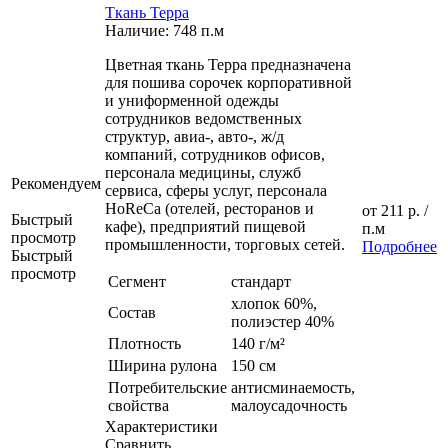
Ткань Терра
Наличие: 748 п.м
Цветная ткань Терра предназначена
для пошива сорочек корпоративной
и униформенной одежды
сотрудников ведомственных
структур, авиа-, авто-, ж/д
компаний, сотрудников офисов,
персонала медицины, служб
Рекомендуем
сервиса, сферы услуг, персонала
HoReCa (отелей, ресторанов и
от
211 р.
/
Быстрый
кафе), предприятий пищевой
п.м
просмотр
промышленности, торговых сетей.
Подробнее
Быстрый
просмотр
Сегмент
стандарт
хлопок 60%,
Состав
полиэстер 40%
Плотность
140 г/м²
Ширина рулона
150 см
Потребительские
антисминаемость,
свойства
малоусадочность
Характеристики
Сравнить