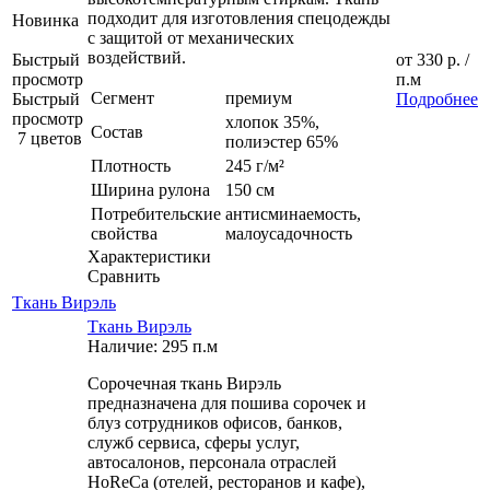
подходит для изготовления спецодежды
Новинка
с защитой от механических
воздействий.
Быстрый
от
330 р.
/
просмотр
п.м
Сегмент
премиум
Быстрый
Подробнее
просмотр
хлопок 35%,
Состав
7 цветов
полиэстер 65%
Плотность
245 г/м²
Ширина рулона
150 см
Потребительские
антисминаемость,
свойства
малоусадочность
Характеристики
Сравнить
Ткань Вирэль
Ткань Вирэль
Наличие: 295 п.м
Сорочечная ткань Вирэль
предназначена для пошива сорочек и
блуз сотрудников офисов, банков,
служб сервиса, сферы услуг,
автосалонов, персонала отраслей
HoReCa (отелей, ресторанов и кафе),