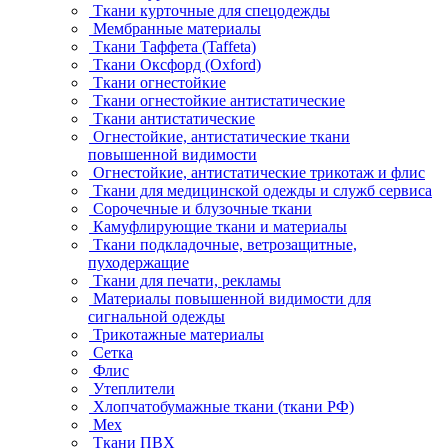
Ткани курточные для спецодежды
Мембранные материалы
Ткани Таффета (Taffeta)
Ткани Оксфорд (Oxford)
Ткани огнестойкие
Ткани огнестойкие антистатические
Ткани антистатические
Огнестойкие, антистатические ткани
повышенной видимости
Огнестойкие, антистатические трикотаж и флис
Ткани для медицинской одежды и служб сервиса
Сорочечные и блузочные ткани
Камуфлирующие ткани и материалы
Ткани подкладочные, ветрозащитные,
пуходержащие
Ткани для печати, рекламы
Материалы повышенной видимости для
сигнальной одежды
Трикотажные материалы
Сетка
Флис
Утеплители
Хлопчатобумажные ткани (ткани РФ)
Мех
Ткани ПВХ