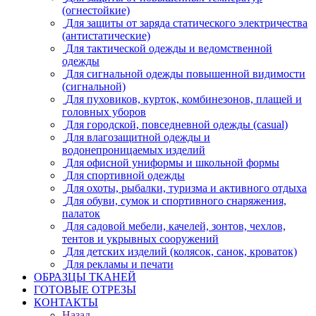
(огнестойкие)
Для защиты от заряда статического электричества
(антистатические)
Для тактической одежды и ведомственной
одежды
Для сигнальной одежды повышенной видимости
(сигнальной)
Для пуховиков, курток, комбинезонов, плащей и
головных уборов
Для городской, повседневной одежды (casual)
Для влагозащитной одежды и
водонепроницаемых изделий
Для офисной униформы и школьной формы
Для спортивной одежды
Для охоты, рыбалки, туризма и активного отдыха
Для обуви, сумок и спортивного снаряжения,
палаток
Для садовой мебели, качелей, зонтов, чехлов,
тентов и укрывных сооружений
Для детских изделий (колясок, санок, кроваток)
Для рекламы и печати
ОБРАЗЦЫ ТКАНЕЙ
ГОТОВЫЕ ОТРЕЗЫ
КОНТАКТЫ
Назад