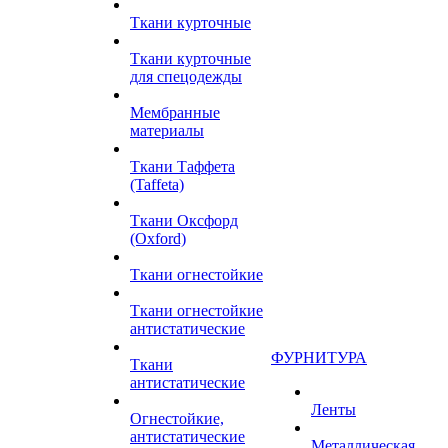
Ткани курточные
Ткани курточные
для спецодежды
Мембранные
материалы
Ткани Таффета
(Taffeta)
Ткани Оксфорд
(Oxford)
Ткани огнестойкие
Ткани огнестойкие
антистатические
ФУРНИТУРА
Ткани
антистатические
Ленты
Огнестойкие,
антистатические
Металлическая