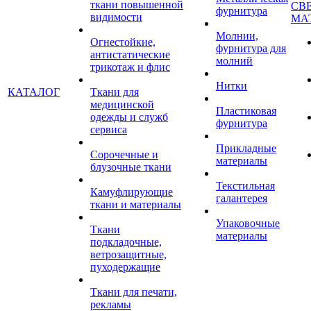
ткани повышенной
СВ
фурнитура
видимости
МА
Молнии,
Огнестойкие,
фурнитура для
антистатические
молний
трикотаж и флис
Нитки
КАТАЛОГ
Ткани для
медицинской
Пластиковая
одежды и служб
фурнитура
сервиса
Прикладные
Сорочечные и
материалы
блузочные ткани
Текстильная
Камуфлирующие
галантерея
ткани и материалы
Упаковочные
Ткани
материалы
подкладочные,
ветрозащитные,
пуходержащие
Ткани для печати,
рекламы