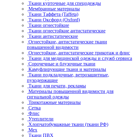
Ткани курточные для спецодежды
Мембранные материалы
Ткани Таффета (Taffeta)
Ткани Оксфорд (Oxford)
Ткани огнестойкие
Ткани огнестойкие антистатические
Ткани антистатические
Огнестойкие, антистатические ткани
повышенной видимости
Огнестойкие, антистатические трикотаж и флис
Ткани для медицинской одежды и служб сервиса
Сорочечные и блузочные ткани
Камуфлирующие ткани и материалы
Ткани подкладочные, ветрозащитные,
пуходержащие
Ткани для печати, рекламы
Материалы повышенной видимости для
сигнальной одежды
Трикотажные материалы
Сетка
Флис
Утеплители
Хлопчатобумажные ткани (ткани РФ)
Мех
Ткани ПВХ