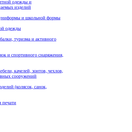
итной одежды и
аемых изделий
 униформы и школьной формы
ой одежды
балки, туризма и активного
мок и спортивного снаряжения,
ебели, качелей, зонтов, чехлов,
ывных сооружений
зделий (колясок, санок,
и печати