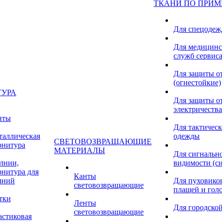
ТКАНИ ПО ПРИ
Для спецоде
Для медицинс
служб сервис
Для защиты о
(огнестойкие)
ТУРА
Для защиты от
электричества
нты
Для тактичес
таллическая
одежды
СВЕТОВОЗВРАЩАЮЩИЕ
рнитура
МАТЕРИАЛЫ
Для сигнальн
лнии,
видимости (с
рнитура для
Канты
лний
Для пуховиков
световозвращающие
плащей и гол
тки
Ленты
Для городской
световозвращающие
астиковая