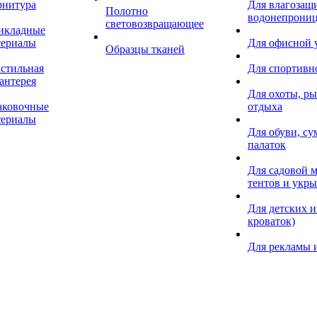
рнитура
Для влагозащ
Полотно
водонепрониц
световозвращающее
икладные
териалы
Для офисной
Образцы тканей
кстильная
Для спортивн
антерея
Для охоты, ры
аковочные
отдыха
териалы
Для обуви, су
палаток
Для садовой м
тентов и укр
Для детских и
кроваток)
Для рекламы 