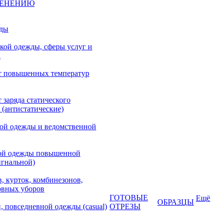
МЕНЕНИЮ
жды
кой одежды, сферы услуг и
а
т повышенных температур
 заряда статического
 (антистатические)
кой одежды и ведомственной
ой одежды повышенной
игнальной)
, курток, комбинезонов,
овных уборов
ГОТОВЫЕ
Ещё
ОБРАЗЦЫ
, повседневной одежды (casual)
ОТРЕЗЫ