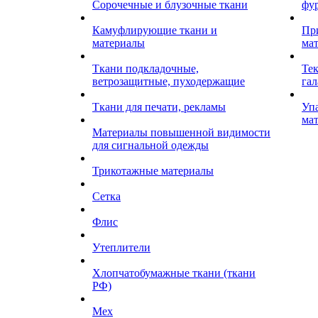
Сорочечные и блузочные ткани
фу
Камуфлирующие ткани и
Пр
материалы
ма
Ткани подкладочные,
Те
ветрозащитные, пуходержащие
гал
Ткани для печати, рекламы
Уп
ма
Материалы повышенной видимости
для сигнальной одежды
Трикотажные материалы
Сетка
Флис
Утеплители
Хлопчатобумажные ткани (ткани
РФ)
Мех