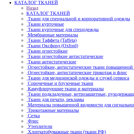
КАТАЛОГ ТКАНЕЙ
Назад
КАТАЛОГ ТКАНЕЙ
Ткани для специальной и корпоративной одежды
Ткани курточные
Ткани курточные для спецодежды
Мембранные материалы
Ткани Таффета (Taffeta)
Ткани Оксфорд (Oxford)
Ткани огнестойкие
Ткани огнестойкие антистатические
Ткани антистатические
Огнестойкие, антистатические ткани повышенной
Огнестойкие, антистатические трикотаж и флис
Ткани для медицинской одежды и служб сервиса
Сорочечные и блузочные ткани
Камуфлирующие ткани и материалы
Ткани подкладочные, ветрозащитные, пуходержащ
Ткани для печати, рекламы
Материалы повышенной видимости для сигнально
Трикотажные материалы
Сетка
Флис
Утеплители
Хлопчатобумажные ткани (ткани РФ)