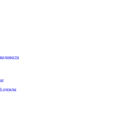
 видимости
ие
й одежды