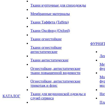
Ткани курточные для спецодежды
Мембранные материалы
Ткани Таффета (Taffeta)
Ткани Оксфорд (Oxford)
Ткани огнестойкие
ФУРНИ
Ткани огнестойкие
антистатические
Ле
Ткани антистатические
Ме
Огнестойкие, антистатические
фу
ткани повышенной видимости
Мо
Огнестойкие, антистатические
фу
трикотаж и флис
мо
Ткани для медицинской одежды и
Ни
КАТАЛОГ
служб сервиса
Пл