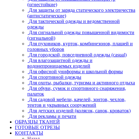
(огнестойкие)
Для защиты от заряда статического электричества
(антистатические)
Для тактической одежды и ведомственной
одежды
Для сигнальной одежды повышенной видимости
(сигнальной)
Для пуховиков, курток, комбинезонов, плащей и
головных уборов
Для городской, повседневной одежды (casual)
Для влагозащитной одежды и
водонепроницаемых изделий
Для офисной униформы и школьной формы
Для спортивной одежды
Для охоты, рыбалки, туризма и активного отдыха
Для обуви, сумок и спортивного снаряжения,
палаток
Для садовой мебели, качелей, зонтов, чехлов,
тентов и укрывных сооружений
Для детских изделий (колясок, санок, кроваток)
Для рекламы и печати
ОБРАЗЦЫ ТКАНЕЙ
ГОТОВЫЕ ОТРЕЗЫ
КОНТАКТЫ
Назад