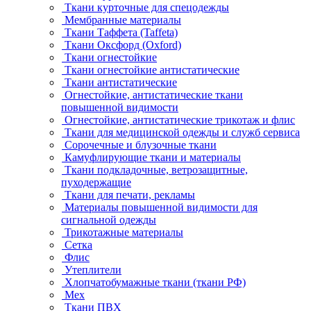
Ткани курточные для спецодежды
Мембранные материалы
Ткани Таффета (Taffeta)
Ткани Оксфорд (Oxford)
Ткани огнестойкие
Ткани огнестойкие антистатические
Ткани антистатические
Огнестойкие, антистатические ткани
повышенной видимости
Огнестойкие, антистатические трикотаж и флис
Ткани для медицинской одежды и служб сервиса
Сорочечные и блузочные ткани
Камуфлирующие ткани и материалы
Ткани подкладочные, ветрозащитные,
пуходержащие
Ткани для печати, рекламы
Материалы повышенной видимости для
сигнальной одежды
Трикотажные материалы
Сетка
Флис
Утеплители
Хлопчатобумажные ткани (ткани РФ)
Мех
Ткани ПВХ