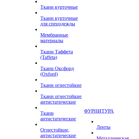
Ткани курточные
Ткани курточные
для спецодежды
Мембранные
материалы
Ткани Таффета
(Taffeta)
Ткани Оксфорд
(Oxford)
Ткани огнестойкие
Ткани огнестойкие
антистатические
ФУРНИТУРА
Ткани
антистатические
Ленты
Огнестойкие,
антистатические
Металлическая