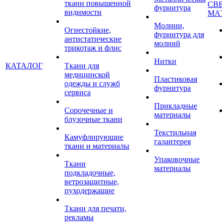
ткани повышенной
СВ
фурнитура
видимости
МА
Молнии,
Огнестойкие,
фурнитура для
антистатические
молний
трикотаж и флис
Нитки
КАТАЛОГ
Ткани для
медицинской
Пластиковая
одежды и служб
фурнитура
сервиса
Прикладные
Сорочечные и
материалы
блузочные ткани
Текстильная
Камуфлирующие
галантерея
ткани и материалы
Упаковочные
Ткани
материалы
подкладочные,
ветрозащитные,
пуходержащие
Ткани для печати,
рекламы