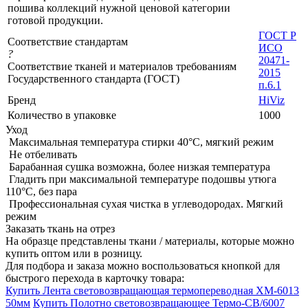
пошива коллекций нужной ценовой категории
готовой продукции.
ГОСТ Р
Соответствие стандартам
ИСО
?
20471-
Соответствие тканей и материалов требованиям
2015
Государственного стандарта (ГОСТ)
п.6.1
Бренд
HiViz
Количество в упаковке
1000
Уход
Максимальная температура стирки 40°C, мягкий режим
Не отбеливать
Барабанная сушка возможна, более низкая температура
Гладить при максимальной температуре подошвы утюга
110°C, без пара
Профессиональная сухая чистка в углеводородах. Мягкий
режим
Заказать ткань на отрез
На образце представлены ткани / материалы, которые можно
купить оптом или в розницу.
Для подбора и заказа можно воспользоваться кнопкой для
быстрого перехода в карточку товара:
Купить Лента световозвращающая термопереводная ХМ-6013
50мм
Купить Полотно световозвращающее Термо-СВ/6007