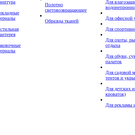
рнитура
Для влагозащ
Полотно
водонепрониц
световозвращающее
икладные
териалы
Для офисной
Образцы тканей
кстильная
Для спортивн
антерея
Для охоты, ры
аковочные
отдыха
териалы
Для обуви, су
палаток
Для садовой м
тентов и укр
Для детских и
кроваток)
Для рекламы 