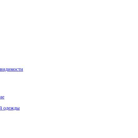
 видимости
ие
й одежды