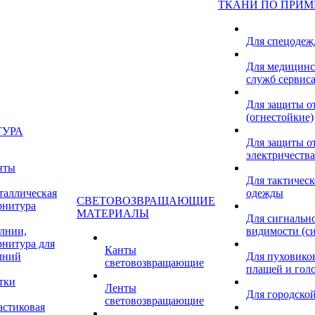
ТКАНИ ПО ПРИ
Для спецоде
Для медицинс
служб сервис
Для защиты о
(огнестойкие)
ТУРА
Для защиты от
электричества
нты
Для тактичес
таллическая
одежды
СВЕТОВОЗВРАЩАЮЩИЕ
рнитура
МАТЕРИАЛЫ
Для сигнальн
лнии,
видимости (с
рнитура для
Канты
лний
Для пуховиков
световозвращающие
плащей и гол
тки
Ленты
Для городской
световозвращающие
астиковая