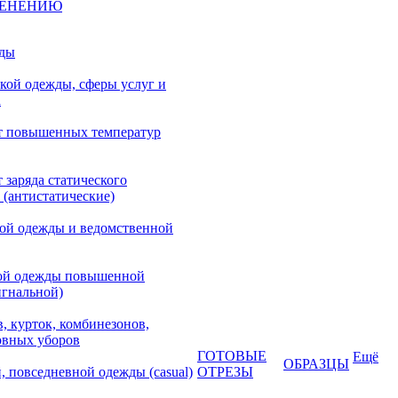
МЕНЕНИЮ
жды
кой одежды, сферы услуг и
а
т повышенных температур
 заряда статического
 (антистатические)
кой одежды и ведомственной
ой одежды повышенной
игнальной)
, курток, комбинезонов,
овных уборов
ГОТОВЫЕ
Ещё
ОБРАЗЦЫ
, повседневной одежды (casual)
ОТРЕЗЫ