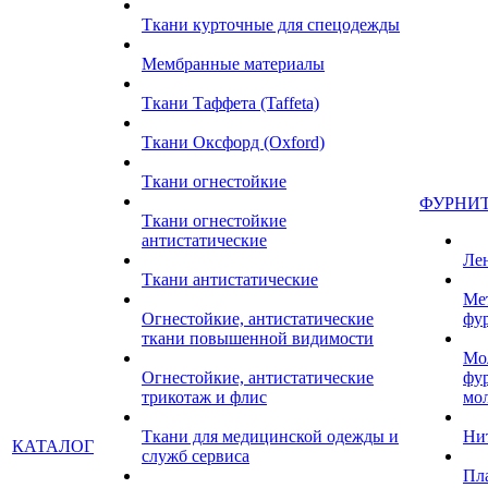
Ткани курточные для спецодежды
Мембранные материалы
Ткани Таффета (Taffeta)
Ткани Оксфорд (Oxford)
Ткани огнестойкие
ФУРНИ
Ткани огнестойкие
антистатические
Ле
Ткани антистатические
Ме
Огнестойкие, антистатические
фу
ткани повышенной видимости
Мо
Огнестойкие, антистатические
фу
трикотаж и флис
мо
Ткани для медицинской одежды и
Ни
КАТАЛОГ
служб сервиса
Пл