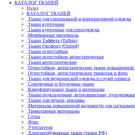
КАТАЛОГ ТКАНЕЙ
Назад
КАТАЛОГ ТКАНЕЙ
Ткани для специальной и корпоративной одежды
Ткани курточные
Ткани курточные для спецодежды
Мембранные материалы
Ткани Таффета (Taffeta)
Ткани Оксфорд (Oxford)
Ткани огнестойкие
Ткани огнестойкие антистатические
Ткани антистатические
Огнестойкие, антистатические ткани повышенной
Огнестойкие, антистатические трикотаж и флис
Ткани для медицинской одежды и служб сервиса
Сорочечные и блузочные ткани
Камуфлирующие ткани и материалы
Ткани подкладочные, ветрозащитные, пуходержащ
Ткани для печати, рекламы
Материалы повышенной видимости для сигнально
Трикотажные материалы
Сетка
Флис
Утеплители
Хлопчатобумажные ткани (ткани РФ)