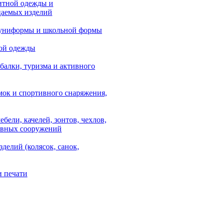
итной одежды и
аемых изделий
 униформы и школьной формы
ой одежды
балки, туризма и активного
мок и спортивного снаряжения,
ебели, качелей, зонтов, чехлов,
ывных сооружений
зделий (колясок, санок,
и печати