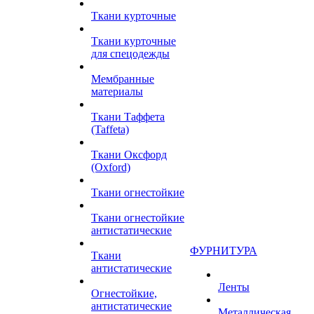
Ткани курточные
Ткани курточные
для спецодежды
Мембранные
материалы
Ткани Таффета
(Taffeta)
Ткани Оксфорд
(Oxford)
Ткани огнестойкие
Ткани огнестойкие
антистатические
ФУРНИТУРА
Ткани
антистатические
Ленты
Огнестойкие,
антистатические
Металлическая