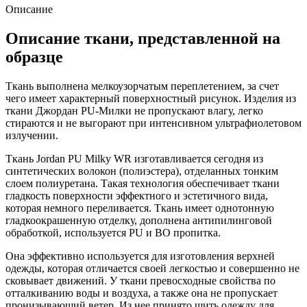
Описание
Описание ткани, представленной на
образце
Ткань выполнена мелкоузорчатым переплетением, за счет
чего имеет характерный поверхностный рисунок. Изделия из
ткани Джордан PU-Милки не пропускают влагу, легко
стираются и не выгорают при интенсивном ультрафиолетовом
излучении.
Ткань Jordan PU Milky WR изготавливается сегодня из
синтетических волокон (полиэстера), отделанных тонким
слоем полиуретана. Такая технология обеспечивает ткани
гладкость поверхности эффектного и эстетичного вида,
которая немного переливается. Ткань имеет однотонную
гладкоокрашенную отделку, дополнена антипилинговой
обработкой, используется PU и BO пропитка.
Она эффективно используется для изготовления верхней
одежды, которая отличается своей легкостью и совершенно не
сковывает движений. У ткани превосходные свойства по
отталкиванию воды и воздуха, а также она не пропускает
пронизывающий ветер. Из нее принято шить одежду для