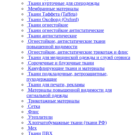
Ткани курточные для спецодежды
Мембранные материалы
Ткани Таффета (Taffeta)
Ткани Оксфорд (Oxford)
Ткани огнестойкие
Ткани огнестойкие антистатические
Ткани антистатические
Огнестойкие, антистатические ткани
повышенной видимости
Огнестойкие, антистатические трикотаж и флис
Ткани для медицинской одежды и служб сервиса
Сорочечные и блузочные ткани
Камуфлирующие ткани и материалы
Ткани подкладочные, ветрозащитные,
пуходержащие
Ткани для печати, рекламы
Материалы повышенной видимости для
сигнальной одежды
Трикотажные материалы
Сетка
Флис
Утеплители
Хлопчатобумажные ткани (ткани РФ)
Мех
Ткани ПВХ