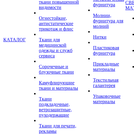
ткани повышенной
СВ
фурнитура
видимости
МА
Молнии,
Огнестойкие,
фурнитура для
антистатические
молний
трикотаж и флис
Нитки
КАТАЛОГ
Ткани для
медицинской
Пластиковая
одежды и служб
фурнитура
сервиса
Прикладные
Сорочечные и
материалы
блузочные ткани
Текстильная
Камуфлирующие
галантерея
ткани и материалы
Упаковочные
Ткани
материалы
подкладочные,
ветрозащитные,
пуходержащие
Ткани для печати,
рекламы