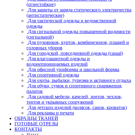
(огнестойкие)
Для защиты от заряда статического электричества
(антистатические)
Для тактической одежды и ведомственной
одежды
Для сигнальной одежды повышенной видимости
(сигнальной)
Для пуховиков, курток, комбинезонов, плащей и
головных уборов
Для городской, повседневной одежды (casual)
Для влагозащитной одежды и
водонепроницаемых изделий
Для офисной униформы и школьной формы
Для спортивной одежды
Для охоты, рыбалки, туризма и активного отдыха
Для обуви, сумок и спортивного снаряжения,
палаток
Для садовой мебели, качелей, зонтов, чехлов,
тентов и укрывных сооружений
Для детских изделий (колясок, санок, кроваток)
Для рекламы и печати
ОБРАЗЦЫ ТКАНЕЙ
ГОТОВЫЕ ОТРЕЗЫ
КОНТАКТЫ
Назад