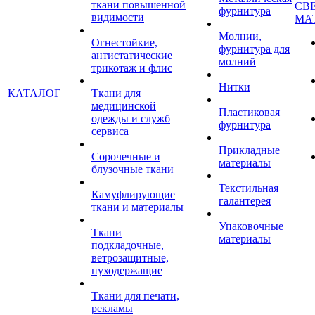
ткани повышенной
СВ
фурнитура
видимости
МА
Молнии,
Огнестойкие,
фурнитура для
антистатические
молний
трикотаж и флис
Нитки
КАТАЛОГ
Ткани для
медицинской
Пластиковая
одежды и служб
фурнитура
сервиса
Прикладные
Сорочечные и
материалы
блузочные ткани
Текстильная
Камуфлирующие
галантерея
ткани и материалы
Упаковочные
Ткани
материалы
подкладочные,
ветрозащитные,
пуходержащие
Ткани для печати,
рекламы