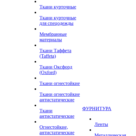
Ткани курточные
Ткани курточные
для спецодежды
Мембранные
материалы
Ткани Таффета
(Taffeta)
Ткани Оксфорд
(Oxford)
Ткани огнестойкие
Ткани огнестойкие
антистатические
ФУРНИТУРА
Ткани
антистатические
Ленты
Огнестойкие,
антистатические
Металлическая