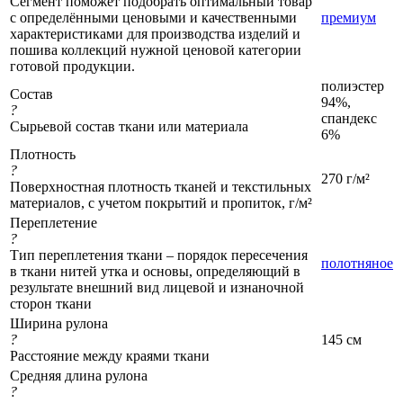
Сегмент поможет подобрать оптимальный товар
с определёнными ценовыми и качественными
премиум
характеристиками для производства изделий и
пошива коллекций нужной ценовой категории
готовой продукции.
полиэстер
Состав
94%,
?
спандекс
Сырьевой состав ткани или материала
6%
Плотность
?
270 г/м²
Поверхностная плотность тканей и текстильных
материалов, с учетом покрытий и пропиток, г/м²
Переплетение
?
Тип переплетения ткани – порядок пересечения
полотняное
в ткани нитей утка и основы, определяющий в
результате внешний вид лицевой и изнаночной
сторон ткани
Ширина рулона
?
145 см
Расстояние между краями ткани
Средняя длина рулона
?