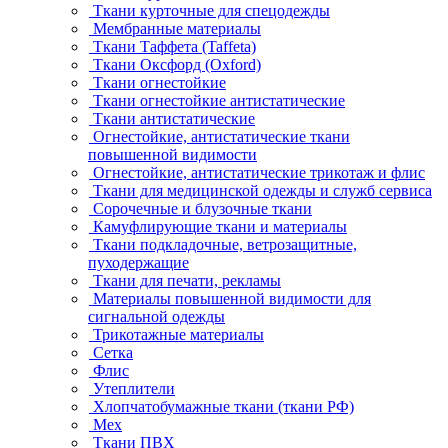
Ткани курточные для спецодежды
Мембранные материалы
Ткани Таффета (Taffeta)
Ткани Оксфорд (Oxford)
Ткани огнестойкие
Ткани огнестойкие антистатические
Ткани антистатические
Огнестойкие, антистатические ткани
повышенной видимости
Огнестойкие, антистатические трикотаж и флис
Ткани для медицинской одежды и служб сервиса
Сорочечные и блузочные ткани
Камуфлирующие ткани и материалы
Ткани подкладочные, ветрозащитные,
пуходержащие
Ткани для печати, рекламы
Материалы повышенной видимости для
сигнальной одежды
Трикотажные материалы
Сетка
Флис
Утеплители
Хлопчатобумажные ткани (ткани РФ)
Мех
Ткани ПВХ