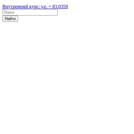
Внутренний курс: у.е. = 83.0359
Найти