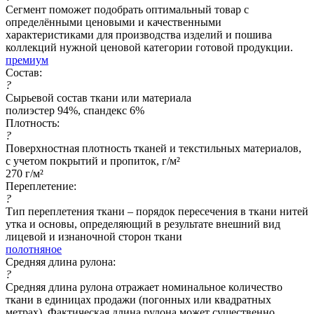
Сегмент поможет подобрать оптимальный товар с
определёнными ценовыми и качественными
характеристиками для производства изделий и пошива
коллекций нужной ценовой категории готовой продукции.
премиум
Состав:
?
Сырьевой состав ткани или материала
полиэстер 94%, спандекс 6%
Плотность:
?
Поверхностная плотность тканей и текстильных материалов,
с учетом покрытий и пропиток, г/м²
270 г/м²
Переплетение:
?
Тип переплетения ткани – порядок пересечения в ткани нитей
утка и основы, определяющий в результате внешний вид
лицевой и изнаночной сторон ткани
полотняное
Средняя длина рулона:
?
Средняя длина рулона отражает номинальное количество
ткани в единицах продажи (погонных или квадратных
метрах). Фактическая длина рулона может существенно