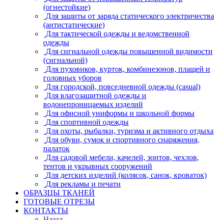
(огнестойкие)
Для защиты от заряда статического электричества
(антистатические)
Для тактической одежды и ведомственной
одежды
Для сигнальной одежды повышенной видимости
(сигнальной)
Для пуховиков, курток, комбинезонов, плащей и
головных уборов
Для городской, повседневной одежды (casual)
Для влагозащитной одежды и
водонепроницаемых изделий
Для офисной униформы и школьной формы
Для спортивной одежды
Для охоты, рыбалки, туризма и активного отдыха
Для обуви, сумок и спортивного снаряжения,
палаток
Для садовой мебели, качелей, зонтов, чехлов,
тентов и укрывных сооружений
Для детских изделий (колясок, санок, кроваток)
Для рекламы и печати
ОБРАЗЦЫ ТКАНЕЙ
ГОТОВЫЕ ОТРЕЗЫ
КОНТАКТЫ
Назад