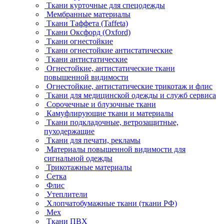
Ткани курточные для спецодежды
Мембранные материалы
Ткани Таффета (Taffeta)
Ткани Оксфорд (Oxford)
Ткани огнестойкие
Ткани огнестойкие антистатические
Ткани антистатические
Огнестойкие, антистатические ткани
повышенной видимости
Огнестойкие, антистатические трикотаж и флис
Ткани для медицинской одежды и служб сервиса
Сорочечные и блузочные ткани
Камуфлирующие ткани и материалы
Ткани подкладочные, ветрозащитные,
пуходержащие
Ткани для печати, рекламы
Материалы повышенной видимости для
сигнальной одежды
Трикотажные материалы
Сетка
Флис
Утеплители
Хлопчатобумажные ткани (ткани РФ)
Мех
Ткани ПВХ