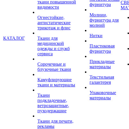
ткани повышенной
СВ
фурнитура
видимости
МА
Молнии,
Огнестойкие,
фурнитура для
антистатические
молний
трикотаж и флис
Нитки
КАТАЛОГ
Ткани для
медицинской
Пластиковая
одежды и служб
фурнитура
сервиса
Прикладные
Сорочечные и
материалы
блузочные ткани
Текстильная
Камуфлирующие
галантерея
ткани и материалы
Упаковочные
Ткани
материалы
подкладочные,
ветрозащитные,
пуходержащие
Ткани для печати,
рекламы