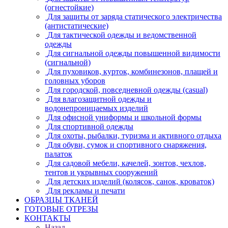
(огнестойкие)
Для защиты от заряда статического электричества
(антистатические)
Для тактической одежды и ведомственной
одежды
Для сигнальной одежды повышенной видимости
(сигнальной)
Для пуховиков, курток, комбинезонов, плащей и
головных уборов
Для городской, повседневной одежды (casual)
Для влагозащитной одежды и
водонепроницаемых изделий
Для офисной униформы и школьной формы
Для спортивной одежды
Для охоты, рыбалки, туризма и активного отдыха
Для обуви, сумок и спортивного снаряжения,
палаток
Для садовой мебели, качелей, зонтов, чехлов,
тентов и укрывных сооружений
Для детских изделий (колясок, санок, кроваток)
Для рекламы и печати
ОБРАЗЦЫ ТКАНЕЙ
ГОТОВЫЕ ОТРЕЗЫ
КОНТАКТЫ
Назад