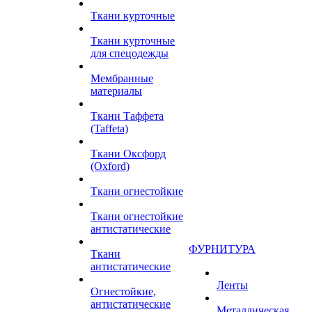
Ткани курточные
Ткани курточные
для спецодежды
Мембранные
материалы
Ткани Таффета
(Taffeta)
Ткани Оксфорд
(Oxford)
Ткани огнестойкие
Ткани огнестойкие
антистатические
ФУРНИТУРА
Ткани
антистатические
Ленты
Огнестойкие,
антистатические
Металлическая