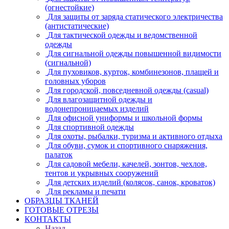
(огнестойкие)
Для защиты от заряда статического электричества
(антистатические)
Для тактической одежды и ведомственной
одежды
Для сигнальной одежды повышенной видимости
(сигнальной)
Для пуховиков, курток, комбинезонов, плащей и
головных уборов
Для городской, повседневной одежды (casual)
Для влагозащитной одежды и
водонепроницаемых изделий
Для офисной униформы и школьной формы
Для спортивной одежды
Для охоты, рыбалки, туризма и активного отдыха
Для обуви, сумок и спортивного снаряжения,
палаток
Для садовой мебели, качелей, зонтов, чехлов,
тентов и укрывных сооружений
Для детских изделий (колясок, санок, кроваток)
Для рекламы и печати
ОБРАЗЦЫ ТКАНЕЙ
ГОТОВЫЕ ОТРЕЗЫ
КОНТАКТЫ
Назад