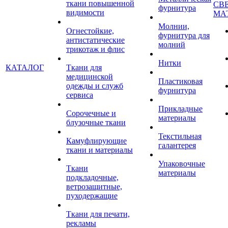
ткани повышенной
СВ
фурнитура
видимости
МА
Молнии,
Огнестойкие,
фурнитура для
антистатические
молний
трикотаж и флис
Нитки
КАТАЛОГ
Ткани для
медицинской
Пластиковая
одежды и служб
фурнитура
сервиса
Прикладные
Сорочечные и
материалы
блузочные ткани
Текстильная
Камуфлирующие
галантерея
ткани и материалы
Упаковочные
Ткани
материалы
подкладочные,
ветрозащитные,
пуходержащие
Ткани для печати,
рекламы