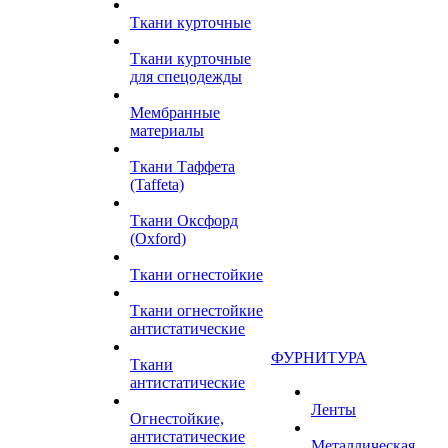
Ткани курточные
Ткани курточные
для спецодежды
Мембранные
материалы
Ткани Таффета
(Taffeta)
Ткани Оксфорд
(Oxford)
Ткани огнестойкие
Ткани огнестойкие
антистатические
ФУРНИТУРА
Ткани
антистатические
Ленты
Огнестойкие,
антистатические
Металлическая