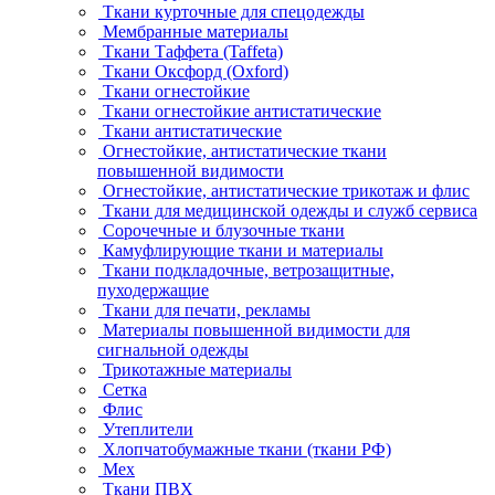
Ткани курточные для спецодежды
Мембранные материалы
Ткани Таффета (Taffeta)
Ткани Оксфорд (Oxford)
Ткани огнестойкие
Ткани огнестойкие антистатические
Ткани антистатические
Огнестойкие, антистатические ткани
повышенной видимости
Огнестойкие, антистатические трикотаж и флис
Ткани для медицинской одежды и служб сервиса
Сорочечные и блузочные ткани
Камуфлирующие ткани и материалы
Ткани подкладочные, ветрозащитные,
пуходержащие
Ткани для печати, рекламы
Материалы повышенной видимости для
сигнальной одежды
Трикотажные материалы
Сетка
Флис
Утеплители
Хлопчатобумажные ткани (ткани РФ)
Мех
Ткани ПВХ