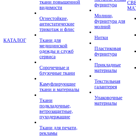
ткани повышенной
СВ
фурнитура
видимости
МА
Молнии,
Огнестойкие,
фурнитура для
антистатические
молний
трикотаж и флис
Нитки
КАТАЛОГ
Ткани для
медицинской
Пластиковая
одежды и служб
фурнитура
сервиса
Прикладные
Сорочечные и
материалы
блузочные ткани
Текстильная
Камуфлирующие
галантерея
ткани и материалы
Упаковочные
Ткани
материалы
подкладочные,
ветрозащитные,
пуходержащие
Ткани для печати,
рекламы