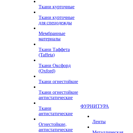
Ткани курточные
Ткани курточные
для спецодежды
Мембранные
материалы
Ткани Таффета
(Taffeta)
Ткани Оксфорд
(Oxford)
Ткани огнестойкие
Ткани огнестойкие
антистатические
ФУРНИТУРА
Ткани
антистатические
Ленты
Огнестойкие,
антистатические
Металлическая