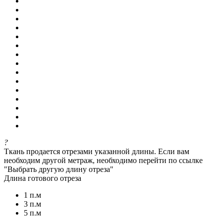
?
Ткань продается отрезами указанной длины. Если вам
необходим другой метраж, необходимо перейти по ссылке
"Выбрать другую длину отреза"
Длина готового отреза
1 п.м
3 п.м
5 п.м