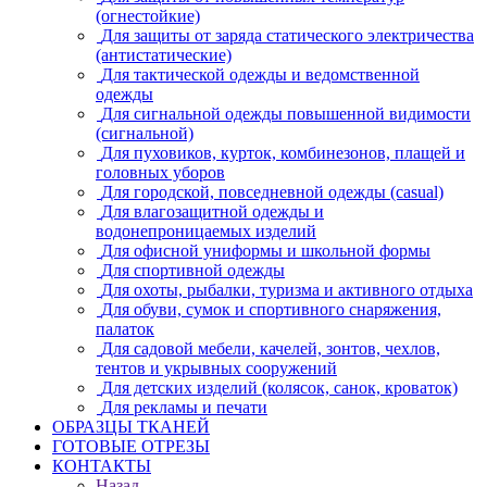
(огнестойкие)
Для защиты от заряда статического электричества
(антистатические)
Для тактической одежды и ведомственной
одежды
Для сигнальной одежды повышенной видимости
(сигнальной)
Для пуховиков, курток, комбинезонов, плащей и
головных уборов
Для городской, повседневной одежды (casual)
Для влагозащитной одежды и
водонепроницаемых изделий
Для офисной униформы и школьной формы
Для спортивной одежды
Для охоты, рыбалки, туризма и активного отдыха
Для обуви, сумок и спортивного снаряжения,
палаток
Для садовой мебели, качелей, зонтов, чехлов,
тентов и укрывных сооружений
Для детских изделий (колясок, санок, кроваток)
Для рекламы и печати
ОБРАЗЦЫ ТКАНЕЙ
ГОТОВЫЕ ОТРЕЗЫ
КОНТАКТЫ
Назад