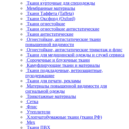
Ткани курточные для спецодежды
Мембранные материалы
Ткани Таффета (Taffeta)
Ткани Оксфорд (Oxford)
Ткани огнестойкие
Ткани огнестойкие антистатические
Ткани антистатические
Огнестойкие, антистатические ткани
повышенной видимости
Огнестойкие, антистатические трикотаж и флис
Ткани для медицинской одежды и служб сервиса
Сорочечные и блузочные ткани
Камуфлирующие ткани и материалы
Ткани подкладочные, ветрозащитные,
пуходержащие
Ткани для печати, рекламы
Материалы повышенной видимости для
сигнальной одежды
Трикотажные материалы
Сетка
Флис
Утеплители
Хлопчатобумажные ткани (ткани РФ)
Мех
Ткани ПВХ