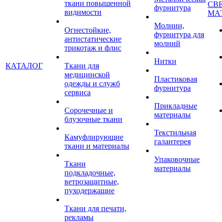
ткани повышенной
СВ
фурнитура
видимости
МА
Молнии,
Огнестойкие,
фурнитура для
антистатические
молний
трикотаж и флис
Нитки
КАТАЛОГ
Ткани для
медицинской
Пластиковая
одежды и служб
фурнитура
сервиса
Прикладные
Сорочечные и
материалы
блузочные ткани
Текстильная
Камуфлирующие
галантерея
ткани и материалы
Упаковочные
Ткани
материалы
подкладочные,
ветрозащитные,
пуходержащие
Ткани для печати,
рекламы