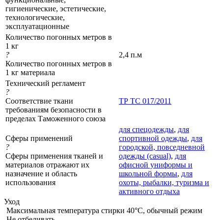
гигиенические, эстетические,
технологические,
эксплуатационные
Количество погонных метров в
1 кг
?
2,4 п.м
Количество погонных метров в
1 кг материала
Технический регламент
?
Соответствие ткани
ТР ТС 017/2011
требованиям безопасности в
пределах Таможенного союза
для спецодежды
,
для
Сферы применений
спортивной одежды
,
для
?
городской, повседневной
Сферы применения тканей и
одежды (casual)
,
для
материалов отражают их
офисной униформы и
назначение и область
школьной формы
,
для
использования
охоты, рыбалки, туризма и
активного отдыха
Уход
Максимальная температура стирки 40°C, обычный режим
Не отбеливать