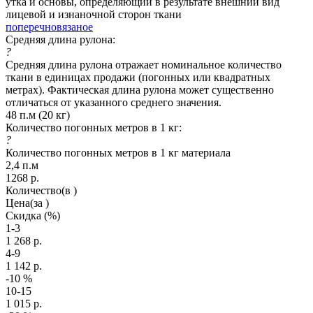
утка и основы, определяющий в результате внешний вид
лицевой и изнаночной сторон ткани
поперечновязаное
Средняя длина рулона:
?
Средняя длина рулона отражает номинальное количество
ткани в единицах продажи (погонных или квадратных
метрах). Фактическая длина рулона может существенно
отличаться от указанного среднего значения.
48 п.м (20 кг)
Количество погонных метров в 1 кг:
?
Количество погонных метров в 1 кг материала
2,4 п.м
1268
р.
Количество
(в )
Цена
(за )
Скидка
(%)
1-3
1 268
р.
4-9
1 142
р.
-10
%
10-15
1 015
р.