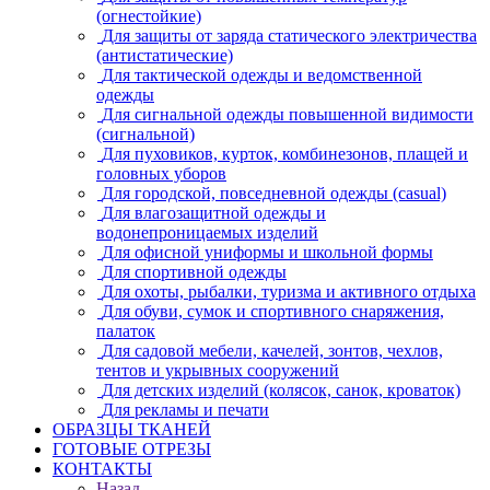
(огнестойкие)
Для защиты от заряда статического электричества
(антистатические)
Для тактической одежды и ведомственной
одежды
Для сигнальной одежды повышенной видимости
(сигнальной)
Для пуховиков, курток, комбинезонов, плащей и
головных уборов
Для городской, повседневной одежды (casual)
Для влагозащитной одежды и
водонепроницаемых изделий
Для офисной униформы и школьной формы
Для спортивной одежды
Для охоты, рыбалки, туризма и активного отдыха
Для обуви, сумок и спортивного снаряжения,
палаток
Для садовой мебели, качелей, зонтов, чехлов,
тентов и укрывных сооружений
Для детских изделий (колясок, санок, кроваток)
Для рекламы и печати
ОБРАЗЦЫ ТКАНЕЙ
ГОТОВЫЕ ОТРЕЗЫ
КОНТАКТЫ
Назад