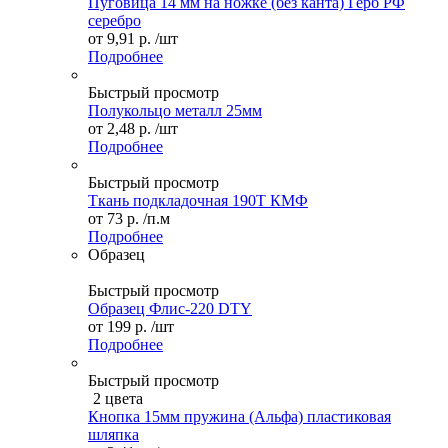
Пуговица 14 мм на ножке (без канта) Герб РФ
серебро
от
9,91 р.
/шт
Подробнее
Быстрый просмотр
Полукольцо металл 25мм
от
2,48 р.
/шт
Подробнее
Быстрый просмотр
Ткань подкладочная 190Т КМФ
от
73 р.
/п.м
Подробнее
Образец
Быстрый просмотр
Образец Флис-220 DTY
от
199 р.
/шт
Подробнее
Быстрый просмотр
2 цвета
Кнопка 15мм пружина (Альфа) пластиковая
шляпка