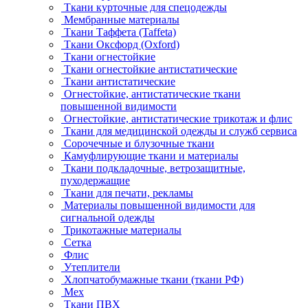
Ткани курточные для спецодежды
Мембранные материалы
Ткани Таффета (Taffeta)
Ткани Оксфорд (Oxford)
Ткани огнестойкие
Ткани огнестойкие антистатические
Ткани антистатические
Огнестойкие, антистатические ткани
повышенной видимости
Огнестойкие, антистатические трикотаж и флис
Ткани для медицинской одежды и служб сервиса
Сорочечные и блузочные ткани
Камуфлирующие ткани и материалы
Ткани подкладочные, ветрозащитные,
пуходержащие
Ткани для печати, рекламы
Материалы повышенной видимости для
сигнальной одежды
Трикотажные материалы
Сетка
Флис
Утеплители
Хлопчатобумажные ткани (ткани РФ)
Мех
Ткани ПВХ