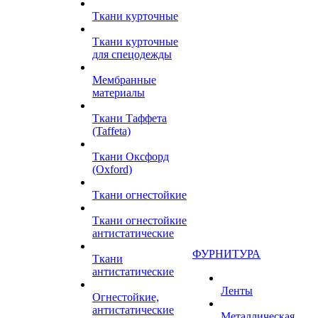
Ткани курточные
Ткани курточные
для спецодежды
Мембранные
материалы
Ткани Таффета
(Taffeta)
Ткани Оксфорд
(Oxford)
Ткани огнестойкие
Ткани огнестойкие
антистатические
ФУРНИТУРА
Ткани
антистатические
Ленты
Огнестойкие,
антистатические
Металлическая