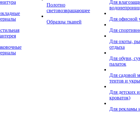
рнитура
Для влагозащ
Полотно
водонепрониц
световозвращающее
икладные
териалы
Для офисной
Образцы тканей
кстильная
Для спортивн
антерея
Для охоты, ры
аковочные
отдыха
териалы
Для обуви, су
палаток
Для садовой м
тентов и укр
Для детских и
кроваток)
Для рекламы 