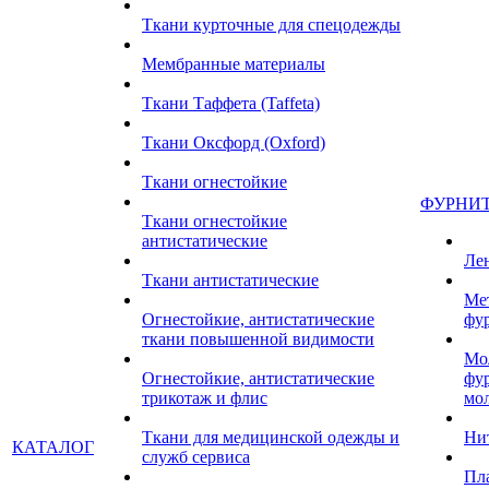
Ткани курточные для спецодежды
Мембранные материалы
Ткани Таффета (Taffeta)
Ткани Оксфорд (Oxford)
Ткани огнестойкие
ФУРНИ
Ткани огнестойкие
антистатические
Ле
Ткани антистатические
Ме
Огнестойкие, антистатические
фу
ткани повышенной видимости
Мо
Огнестойкие, антистатические
фу
трикотаж и флис
мо
Ткани для медицинской одежды и
Ни
КАТАЛОГ
служб сервиса
Пл