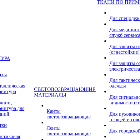
ТКАНИ ПО ПРИ
Для спецоде
Для медицинс
служб сервис
Для защиты о
(огнестойкие)
ТУРА
Для защиты от
электричества
нты
Для тактичес
таллическая
одежды
СВЕТОВОЗВРАЩАЮЩИЕ
рнитура
МАТЕРИАЛЫ
Для сигнальн
лнии,
видимости (с
рнитура для
Канты
лний
Для пуховиков
световозвращающие
плащей и гол
тки
Ленты
Для городской
световозвращающие
астиковая