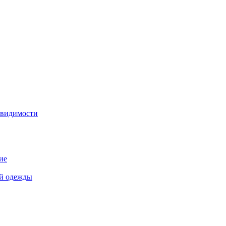
 видимости
ие
й одежды