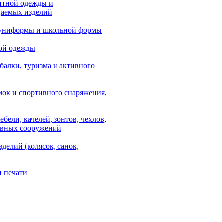
итной одежды и
аемых изделий
 униформы и школьной формы
ой одежды
балки, туризма и активного
мок и спортивного снаряжения,
ебели, качелей, зонтов, чехлов,
ывных сооружений
зделий (колясок, санок,
и печати