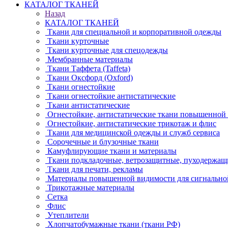
КАТАЛОГ ТКАНЕЙ
Назад
КАТАЛОГ ТКАНЕЙ
Ткани для специальной и корпоративной одежды
Ткани курточные
Ткани курточные для спецодежды
Мембранные материалы
Ткани Таффета (Taffeta)
Ткани Оксфорд (Oxford)
Ткани огнестойкие
Ткани огнестойкие антистатические
Ткани антистатические
Огнестойкие, антистатические ткани повышенной
Огнестойкие, антистатические трикотаж и флис
Ткани для медицинской одежды и служб сервиса
Сорочечные и блузочные ткани
Камуфлирующие ткани и материалы
Ткани подкладочные, ветрозащитные, пуходержащ
Ткани для печати, рекламы
Материалы повышенной видимости для сигнально
Трикотажные материалы
Сетка
Флис
Утеплители
Хлопчатобумажные ткани (ткани РФ)