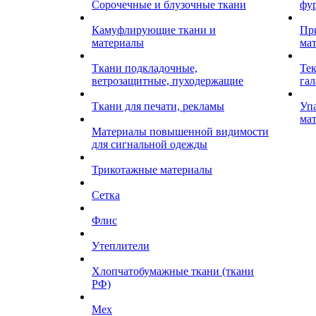
Сорочечные и блузочные ткани
фу
Камуфлирующие ткани и
Пр
материалы
ма
Ткани подкладочные,
Те
ветрозащитные, пуходержащие
гал
Ткани для печати, рекламы
Уп
ма
Материалы повышенной видимости
для сигнальной одежды
Трикотажные материалы
Сетка
Флис
Утеплители
Хлопчатобумажные ткани (ткани
РФ)
Мех