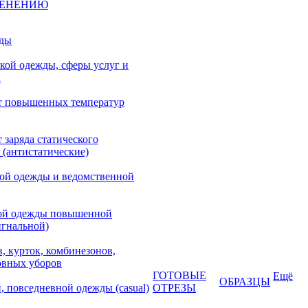
МЕНЕНИЮ
жды
кой одежды, сферы услуг и
а
т повышенных температур
 заряда статического
 (антистатические)
кой одежды и ведомственной
ой одежды повышенной
игнальной)
, курток, комбинезонов,
овных уборов
ГОТОВЫЕ
Ещё
ОБРАЗЦЫ
, повседневной одежды (casual)
ОТРЕЗЫ