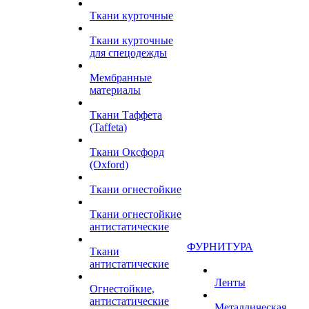
Ткани курточные
Ткани курточные
для спецодежды
Мембранные
материалы
Ткани Таффета
(Taffeta)
Ткани Оксфорд
(Oxford)
Ткани огнестойкие
Ткани огнестойкие
антистатические
ФУРНИТУРА
Ткани
антистатические
Ленты
Огнестойкие,
антистатические
Металлическая