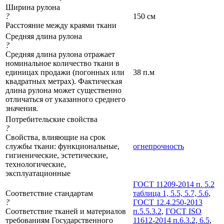
Ширина рулона
?
150 см
Расстояние между краями ткани
Средняя длина рулона
?
Средняя длина рулона отражает
номинальное количество ткани в
единицах продажи (погонных или
38 п.м
квадратных метрах). Фактическая
длина рулона может существенно
отличаться от указанного среднего
значения.
Потребительские свойства
?
Свойства, влияющие на срок
службы ткани: функциональные,
огнепрочность
гигиенические, эстетические,
технологические,
эксплуатационные
ГОСТ 11209-2014 п. 5.2
Соответствие стандартам
таблица 1, 5.5, 5.7, 5.6
,
?
ГОСТ 12.4.250-2013
Соответствие тканей и материалов
п.5.5.3.2
,
ГОСТ ISO
требованиям Государственного
11612-2014 п.6.3.2, 6.5
,