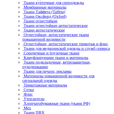
Ткани курточные для спецодежды
Мембранные материалы
Ткани Таффета (Taffeta)
Ткани Оксфорд (Oxford)
Ткани огнестойкие
Ткани огнестойкие антистатические
Ткани антистатические
Огнестойкие, антистатические ткани
повышенной видимости
Огнестойкие, антистатические трикотаж и флис
Ткани для медицинской одежды и служб сервиса
Сорочечные и блузочные ткани
Камуфлирующие ткани и материалы
Ткани подкладочные, ветрозащитные,
пуходержащие
Ткани для печати, рекламы
Материалы повышенной видимости для
сигнальной одежды
Трикотажные материалы
Сетка
Флис
Утеплители
Хлопчатобумажные ткани (ткани РФ)
Мех
Ткани ПВХ