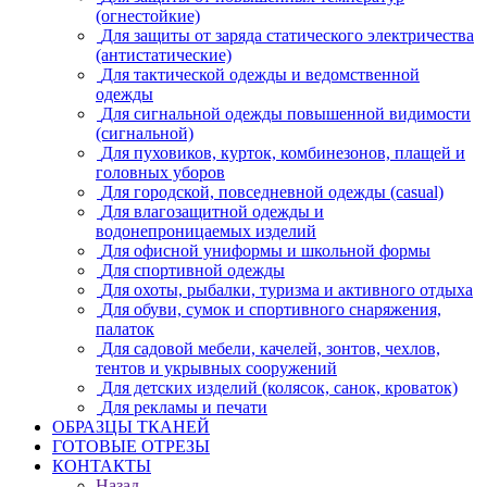
(огнестойкие)
Для защиты от заряда статического электричества
(антистатические)
Для тактической одежды и ведомственной
одежды
Для сигнальной одежды повышенной видимости
(сигнальной)
Для пуховиков, курток, комбинезонов, плащей и
головных уборов
Для городской, повседневной одежды (casual)
Для влагозащитной одежды и
водонепроницаемых изделий
Для офисной униформы и школьной формы
Для спортивной одежды
Для охоты, рыбалки, туризма и активного отдыха
Для обуви, сумок и спортивного снаряжения,
палаток
Для садовой мебели, качелей, зонтов, чехлов,
тентов и укрывных сооружений
Для детских изделий (колясок, санок, кроваток)
Для рекламы и печати
ОБРАЗЦЫ ТКАНЕЙ
ГОТОВЫЕ ОТРЕЗЫ
КОНТАКТЫ
Назад