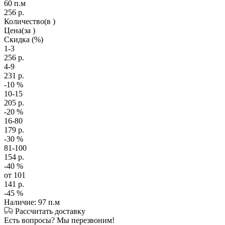
60 п.м
256
р.
Количество
(в )
Цена
(за )
Скидка
(%)
1-3
256
р.
4-9
231
р.
-10
%
10-15
205
р.
-20
%
16-80
179
р.
-30
%
81-100
154
р.
-40
%
от 101
141
р.
-45
%
Наличие: 97 п.м
Рассчитать доставку
Есть вопросы? Мы перезвоним!