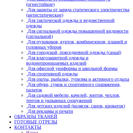
(огнестойкие)
Для защиты от заряда статического электричества
(антистатические)
Для тактической одежды и ведомственной
одежды
Для сигнальной одежды повышенной видимости
(сигнальной)
Для пуховиков, курток, комбинезонов, плащей и
головных уборов
Для городской, повседневной одежды (casual)
Для влагозащитной одежды и
водонепроницаемых изделий
Для офисной униформы и школьной формы
Для спортивной одежды
Для охоты, рыбалки, туризма и активного отдыха
Для обуви, сумок и спортивного снаряжения,
палаток
Для садовой мебели, качелей, зонтов, чехлов,
тентов и укрывных сооружений
Для детских изделий (колясок, санок, кроваток)
Для рекламы и печати
ОБРАЗЦЫ ТКАНЕЙ
ГОТОВЫЕ ОТРЕЗЫ
КОНТАКТЫ
Назад