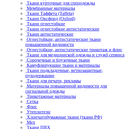
Ткани курточные для спецодежды
Мембранные материалы
Ткани Таффета (Taffeta)
Ткани Оксфорд (Oxford)
Ткани огнестойкие
Ткани огнестойкие антистатические
Ткани антистатические
Огнестойкие, антистатические ткани
повышенной видимости
Огнестойкие, антистатические трикотаж и флис
Ткани для медицинской одежды и служб сервиса
Сорочечные и блузочные ткани
Камуфлирующие ткани и материалы
Ткани подкладочные, ветрозащитные,
пуходержащие
Ткани для печати, рекламы
Материалы повышенной видимости для
сигнальной одежды
Трикотажные материалы
Сетка
Флис
Утеплители
Хлопчатобумажные ткани (ткани РФ)
Мех
Ткани ПВХ