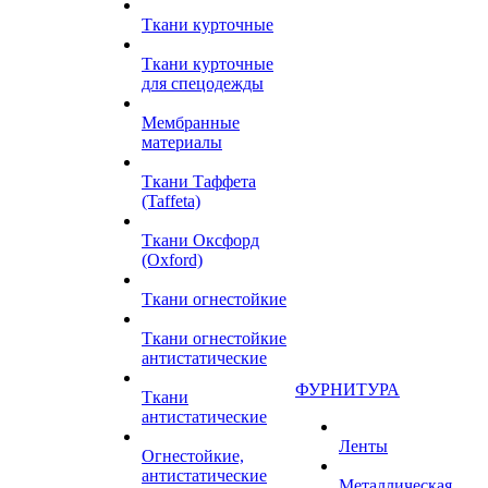
Ткани курточные
Ткани курточные
для спецодежды
Мембранные
материалы
Ткани Таффета
(Taffeta)
Ткани Оксфорд
(Oxford)
Ткани огнестойкие
Ткани огнестойкие
антистатические
ФУРНИТУРА
Ткани
антистатические
Ленты
Огнестойкие,
антистатические
Металлическая