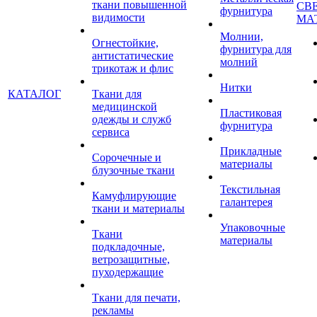
ткани повышенной
СВ
фурнитура
видимости
МА
Молнии,
Огнестойкие,
фурнитура для
антистатические
молний
трикотаж и флис
Нитки
КАТАЛОГ
Ткани для
медицинской
Пластиковая
одежды и служб
фурнитура
сервиса
Прикладные
Сорочечные и
материалы
блузочные ткани
Текстильная
Камуфлирующие
галантерея
ткани и материалы
Упаковочные
Ткани
материалы
подкладочные,
ветрозащитные,
пуходержащие
Ткани для печати,
рекламы