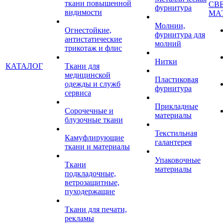
ткани повышенной
СВ
фурнитура
видимости
МА
Молнии,
Огнестойкие,
фурнитура для
антистатические
молний
трикотаж и флис
Нитки
КАТАЛОГ
Ткани для
медицинской
Пластиковая
одежды и служб
фурнитура
сервиса
Прикладные
Сорочечные и
материалы
блузочные ткани
Текстильная
Камуфлирующие
галантерея
ткани и материалы
Упаковочные
Ткани
материалы
подкладочные,
ветрозащитные,
пуходержащие
Ткани для печати,
рекламы