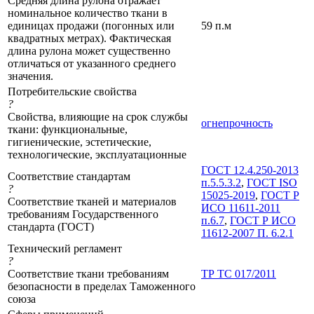
Средняя длина рулона отражает
номинальное количество ткани в
единицах продажи (погонных или
59 п.м
квадратных метрах). Фактическая
длина рулона может существенно
отличаться от указанного среднего
значения.
Потребительские свойства
?
Свойства, влияющие на срок службы
огнепрочность
ткани: функциональные,
гигиенические, эстетические,
технологические, эксплуатационные
ГОСТ 12.4.250-2013
Соответствие стандартам
п.5.5.3.2
,
ГОСТ ISO
?
15025-2019
,
ГОСТ Р
Соответствие тканей и материалов
ИСО 11611-2011
требованиям Государственного
п.6.7
,
ГОСТ Р ИСО
стандарта (ГОСТ)
11612-2007 П. 6.2.1
Технический регламент
?
Соответствие ткани требованиям
ТР ТС 017/2011
безопасности в пределах Таможенного
союза