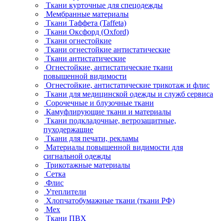
Ткани курточные для спецодежды
Мембранные материалы
Ткани Таффета (Taffeta)
Ткани Оксфорд (Oxford)
Ткани огнестойкие
Ткани огнестойкие антистатические
Ткани антистатические
Огнестойкие, антистатические ткани
повышенной видимости
Огнестойкие, антистатические трикотаж и флис
Ткани для медицинской одежды и служб сервиса
Сорочечные и блузочные ткани
Камуфлирующие ткани и материалы
Ткани подкладочные, ветрозащитные,
пуходержащие
Ткани для печати, рекламы
Материалы повышенной видимости для
сигнальной одежды
Трикотажные материалы
Сетка
Флис
Утеплители
Хлопчатобумажные ткани (ткани РФ)
Мех
Ткани ПВХ