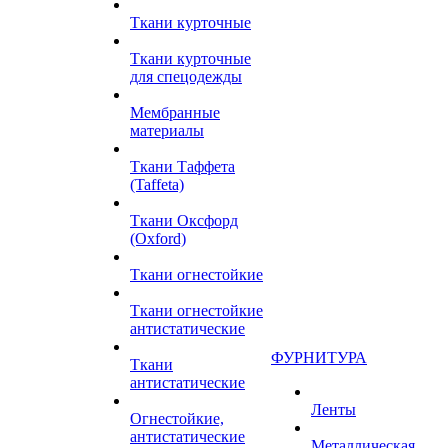
Ткани курточные
Ткани курточные
для спецодежды
Мембранные
материалы
Ткани Таффета
(Taffeta)
Ткани Оксфорд
(Oxford)
Ткани огнестойкие
Ткани огнестойкие
антистатические
ФУРНИТУРА
Ткани
антистатические
Ленты
Огнестойкие,
антистатические
Металлическая