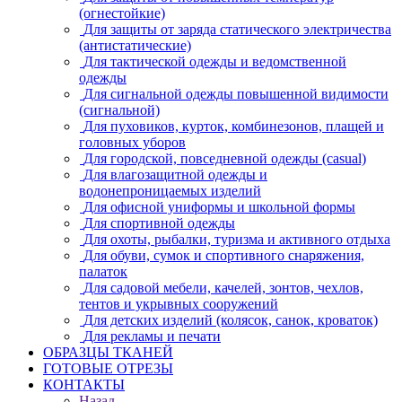
(огнестойкие)
Для защиты от заряда статического электричества
(антистатические)
Для тактической одежды и ведомственной
одежды
Для сигнальной одежды повышенной видимости
(сигнальной)
Для пуховиков, курток, комбинезонов, плащей и
головных уборов
Для городской, повседневной одежды (casual)
Для влагозащитной одежды и
водонепроницаемых изделий
Для офисной униформы и школьной формы
Для спортивной одежды
Для охоты, рыбалки, туризма и активного отдыха
Для обуви, сумок и спортивного снаряжения,
палаток
Для садовой мебели, качелей, зонтов, чехлов,
тентов и укрывных сооружений
Для детских изделий (колясок, санок, кроваток)
Для рекламы и печати
ОБРАЗЦЫ ТКАНЕЙ
ГОТОВЫЕ ОТРЕЗЫ
КОНТАКТЫ
Назад