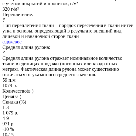
с учетом покрытий и пропиток, г/м²
320 г/м²
Переплетение:
?
Тип переплетения ткани – порядок пересечения в ткани нитей
утка и основы, определяющий в результате внешний вид
лицевой и изнаночной сторон ткани
саржевое
Средняя длина рулона:
?
Средняя длина рулона отражает номинальное количество
ткани в единицах продажи (погонных или квадратных
метрах). Фактическая длина рулона может существенно
отличаться от указанного среднего значения.
59 п.м
1079
р.
Количество
(в )
Цена
(за )
Скидка
(%)
1-3
1 079
р.
4-9
971
р.
-10
%
10-15