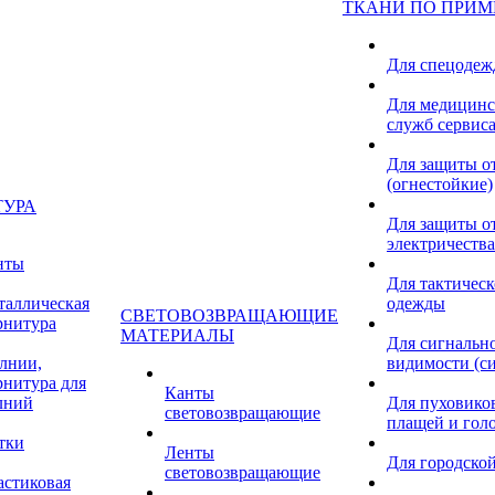
ТКАНИ ПО ПРИ
Для спецоде
Для медицинс
служб сервис
Для защиты о
(огнестойкие)
ТУРА
Для защиты от
электричества
нты
Для тактичес
таллическая
одежды
СВЕТОВОЗВРАЩАЮЩИЕ
рнитура
МАТЕРИАЛЫ
Для сигнальн
лнии,
видимости (с
рнитура для
Канты
лний
Для пуховиков
световозвращающие
плащей и гол
тки
Ленты
Для городской
световозвращающие
астиковая