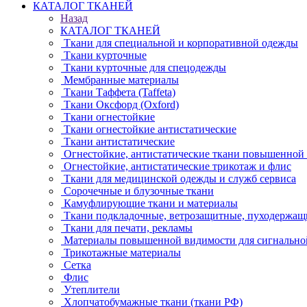
КАТАЛОГ ТКАНЕЙ
Назад
КАТАЛОГ ТКАНЕЙ
Ткани для специальной и корпоративной одежды
Ткани курточные
Ткани курточные для спецодежды
Мембранные материалы
Ткани Таффета (Taffeta)
Ткани Оксфорд (Oxford)
Ткани огнестойкие
Ткани огнестойкие антистатические
Ткани антистатические
Огнестойкие, антистатические ткани повышенной
Огнестойкие, антистатические трикотаж и флис
Ткани для медицинской одежды и служб сервиса
Сорочечные и блузочные ткани
Камуфлирующие ткани и материалы
Ткани подкладочные, ветрозащитные, пуходержащ
Ткани для печати, рекламы
Материалы повышенной видимости для сигнально
Трикотажные материалы
Сетка
Флис
Утеплители
Хлопчатобумажные ткани (ткани РФ)