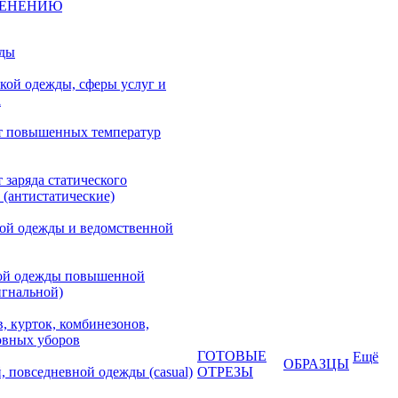
МЕНЕНИЮ
жды
кой одежды, сферы услуг и
а
т повышенных температур
 заряда статического
 (антистатические)
кой одежды и ведомственной
ой одежды повышенной
игнальной)
, курток, комбинезонов,
овных уборов
ГОТОВЫЕ
Ещё
ОБРАЗЦЫ
, повседневной одежды (casual)
ОТРЕЗЫ