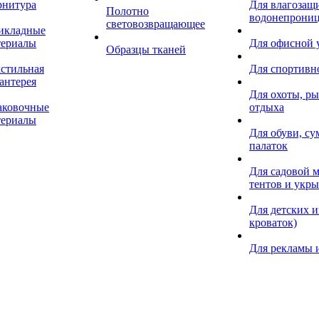
рнитура
Для влагозащ
Полотно
водонепрониц
световозвращающее
икладные
териалы
Для офисной
Образцы тканей
кстильная
Для спортивн
антерея
Для охоты, ры
аковочные
отдыха
териалы
Для обуви, су
палаток
Для садовой м
тентов и укр
Для детских и
кроваток)
Для рекламы 