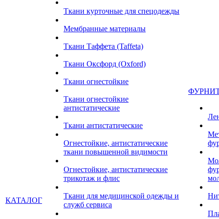
Ткани курточные для спецодежды
Мембранные материалы
Ткани Таффета (Taffeta)
Ткани Оксфорд (Oxford)
Ткани огнестойкие
ФУРНИ
Ткани огнестойкие
антистатические
Ле
Ткани антистатические
Ме
Огнестойкие, антистатические
фу
ткани повышенной видимости
Мо
Огнестойкие, антистатические
фу
трикотаж и флис
мо
Ткани для медицинской одежды и
Ни
КАТАЛОГ
служб сервиса
Пл