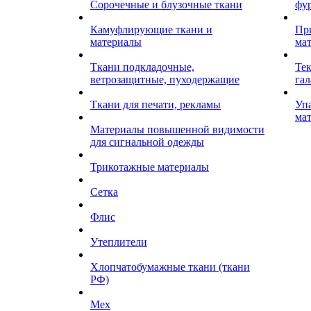
Сорочечные и блузочные ткани
фу
Камуфлирующие ткани и
Пр
материалы
ма
Ткани подкладочные,
Те
ветрозащитные, пуходержащие
гал
Ткани для печати, рекламы
Уп
ма
Материалы повышенной видимости
для сигнальной одежды
Трикотажные материалы
Сетка
Флис
Утеплители
Хлопчатобумажные ткани (ткани
РФ)
Мех