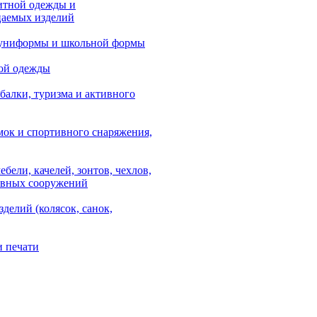
итной одежды и
аемых изделий
 униформы и школьной формы
ой одежды
балки, туризма и активного
мок и спортивного снаряжения,
ебели, качелей, зонтов, чехлов,
ывных сооружений
зделий (колясок, санок,
и печати