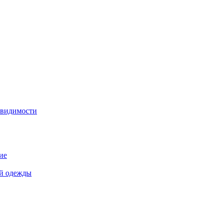
 видимости
ие
й одежды