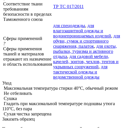
Соответствие ткани
ТР ТС 017/2011
требованиям
безопасности в пределах
Таможенного союза
для спецодежды
,
для
влагозащитной одежды и
водонепроницаемых изделий
,
для
Сферы применений
обуви, сумок и спортивного
?
снаряжения, палаток
,
для охоты,
Сферы применения
рыбалки, туризма и активного
тканей и материалов
отдыха
,
для садовой мебели,
отражают их назначение
качелей, зонтов, чехлов, тентов и
и область использования
укрывных сооружений
,
для
тактической одежды и
ведомственной одежды
Уход
Максимальная температура стирки 40°C, обычный режим
Не отбеливать
Сушка
Гладить при максимальной температуре подошвы утюга
110°C, без пара
Сухая чистка запрещена
Заказать образец