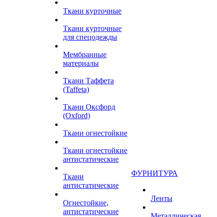
Ткани курточные
Ткани курточные
для спецодежды
Мембранные
материалы
Ткани Таффета
(Taffeta)
Ткани Оксфорд
(Oxford)
Ткани огнестойкие
Ткани огнестойкие
антистатические
ФУРНИТУРА
Ткани
антистатические
Ленты
Огнестойкие,
антистатические
Металлическая