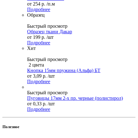
от
254 р.
/п.м
Подробнее
Образец
Быстрый просмотр
Образец ткани Дакар
от
199 р.
/шт
Подробнее
Хит
Быстрый просмотр
2 цвета
Кнопка 15мм пружина (Альфа) БТ
от
3,09 р.
/шт
Подробнее
Быстрый просмотр
Пуговицы 17мм 2-х пр. черные (полистирол)
от
0,33 р.
/шт
Подробнее
Полезное