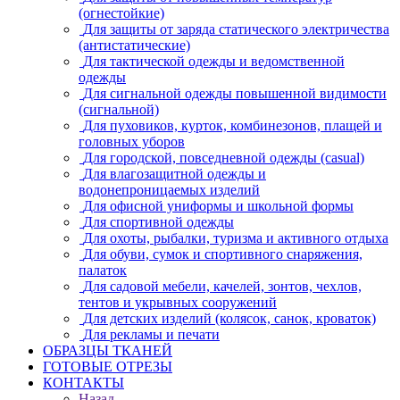
(огнестойкие)
Для защиты от заряда статического электричества
(антистатические)
Для тактической одежды и ведомственной
одежды
Для сигнальной одежды повышенной видимости
(сигнальной)
Для пуховиков, курток, комбинезонов, плащей и
головных уборов
Для городской, повседневной одежды (casual)
Для влагозащитной одежды и
водонепроницаемых изделий
Для офисной униформы и школьной формы
Для спортивной одежды
Для охоты, рыбалки, туризма и активного отдыха
Для обуви, сумок и спортивного снаряжения,
палаток
Для садовой мебели, качелей, зонтов, чехлов,
тентов и укрывных сооружений
Для детских изделий (колясок, санок, кроваток)
Для рекламы и печати
ОБРАЗЦЫ ТКАНЕЙ
ГОТОВЫЕ ОТРЕЗЫ
КОНТАКТЫ
Назад