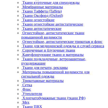
Ткани курточные для спецодежды
Мембранные материалы
Ткани Таффета (Taffeta)
Ткани Оксфорд (Oxford)
Ткани огнестойкие
Ткани огнестойкие антистатические
Ткани антистатические
Огнестойкие, антистатические ткани
повышенной видимости
Огнестойкие, антистатические трикотаж и флис
Ткани для медицинской одежды и служб сервиса
Сорочечные и блузочные ткани
Камуфлирующие ткани и материалы
Ткани подкладочные, ветрозащитные,
пуходержащие
Ткани для печати, рекламы
Материалы повышенной видимости для
сигнальной одежды
Трикотажные материалы
Сетка
Флис
Утеплители
Хлопчатобумажные ткани (ткани РФ)
Мех
Ткани ПВХ