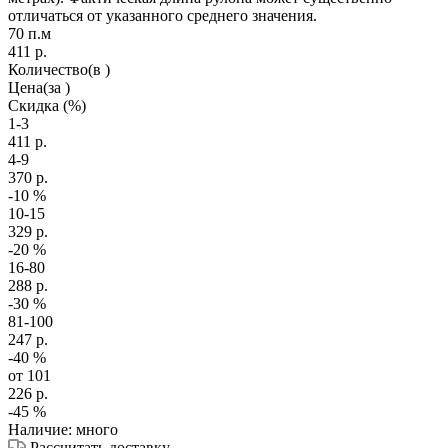
отличаться от указанного среднего значения.
70 п.м
411
р.
Количество
(в )
Цена
(за )
Скидка
(%)
1-3
411
р.
4-9
370
р.
-10
%
10-15
329
р.
-20
%
16-80
288
р.
-30
%
81-100
247
р.
-40
%
от 101
226
р.
-45
%
Наличие: много
Рассчитать доставку