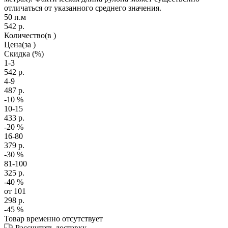
отличаться от указанного среднего значения.
50 п.м
542
р.
Количество
(в )
Цена
(за )
Скидка
(%)
1-3
542
р.
4-9
487
р.
-10
%
10-15
433
р.
-20
%
16-80
379
р.
-30
%
81-100
325
р.
-40
%
от 101
298
р.
-45
%
Товар временно отсутствует
Рассчитать доставку