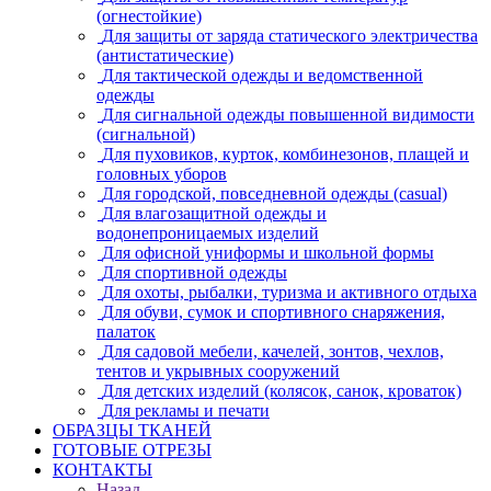
(огнестойкие)
Для защиты от заряда статического электричества
(антистатические)
Для тактической одежды и ведомственной
одежды
Для сигнальной одежды повышенной видимости
(сигнальной)
Для пуховиков, курток, комбинезонов, плащей и
головных уборов
Для городской, повседневной одежды (casual)
Для влагозащитной одежды и
водонепроницаемых изделий
Для офисной униформы и школьной формы
Для спортивной одежды
Для охоты, рыбалки, туризма и активного отдыха
Для обуви, сумок и спортивного снаряжения,
палаток
Для садовой мебели, качелей, зонтов, чехлов,
тентов и укрывных сооружений
Для детских изделий (колясок, санок, кроваток)
Для рекламы и печати
ОБРАЗЦЫ ТКАНЕЙ
ГОТОВЫЕ ОТРЕЗЫ
КОНТАКТЫ
Назад