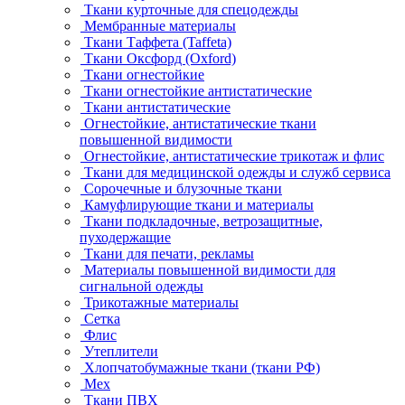
Ткани курточные для спецодежды
Мембранные материалы
Ткани Таффета (Taffeta)
Ткани Оксфорд (Oxford)
Ткани огнестойкие
Ткани огнестойкие антистатические
Ткани антистатические
Огнестойкие, антистатические ткани
повышенной видимости
Огнестойкие, антистатические трикотаж и флис
Ткани для медицинской одежды и служб сервиса
Сорочечные и блузочные ткани
Камуфлирующие ткани и материалы
Ткани подкладочные, ветрозащитные,
пуходержащие
Ткани для печати, рекламы
Материалы повышенной видимости для
сигнальной одежды
Трикотажные материалы
Сетка
Флис
Утеплители
Хлопчатобумажные ткани (ткани РФ)
Мех
Ткани ПВХ