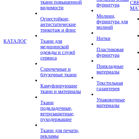
ткани повышенной
СВ
фурнитура
видимости
МА
Молнии,
Огнестойкие,
фурнитура для
антистатические
молний
трикотаж и флис
Нитки
КАТАЛОГ
Ткани для
медицинской
Пластиковая
одежды и служб
фурнитура
сервиса
Прикладные
Сорочечные и
материалы
блузочные ткани
Текстильная
Камуфлирующие
галантерея
ткани и материалы
Упаковочные
Ткани
материалы
подкладочные,
ветрозащитные,
пуходержащие
Ткани для печати,
рекламы