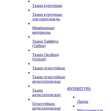
Ткани курточные
Ткани курточные
для спецодежды
Мембранные
материалы
Ткани Таффета
(Taffeta)
Ткани Оксфорд
(Oxford)
Ткани огнестойкие
Ткани огнестойкие
антистатические
ФУРНИТУРА
Ткани
антистатические
Ленты
Огнестойкие,
антистатические
Металлическая