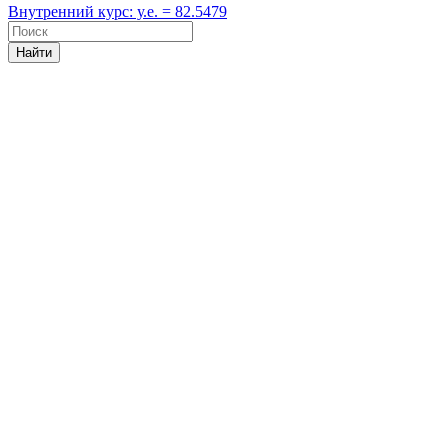
Внутренний курс: у.е. = 82.5479
Найти