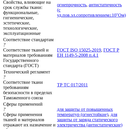
Свойства, влияющие на
огнепрочность
,
антистатичность
срок службы ткани:
(с
функциональные,
уд.пов.эл.сопротивлением≤10⁷Ом)
гигиенические,
эстетические,
технологические,
эксплуатационные
Соответствие стандартам
?
Соответствие тканей и
ГОСТ ISO 15025-2019
,
ГОСТ Р
материалов требованиям
ЕН 1149-5-2008 п.4.1
Государственного
стандарта (ГОСТ)
Технический регламент
?
Соответствие ткани
ТР ТС 017/2011
требованиям
безопасности в пределах
Таможенного союза
Сферы применений
?
для защиты от повышенных
Сферы применения
температур (огнестойкие)
,
для
тканей и материалов
защиты от заряда статического
отражают их назначение и
электричества (антистатические)