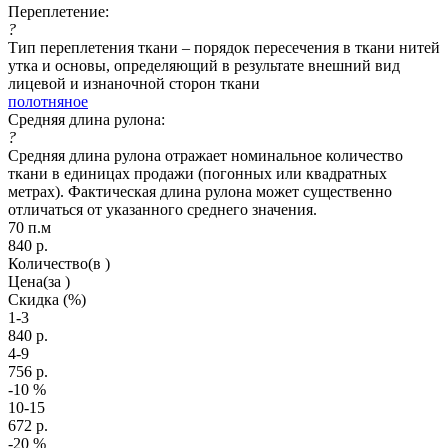
Переплетение:
?
Тип переплетения ткани – порядок пересечения в ткани нитей
утка и основы, определяющий в результате внешний вид
лицевой и изнаночной сторон ткани
полотняное
Средняя длина рулона:
?
Средняя длина рулона отражает номинальное количество
ткани в единицах продажи (погонных или квадратных
метрах). Фактическая длина рулона может существенно
отличаться от указанного среднего значения.
70 п.м
840
р.
Количество
(в )
Цена
(за )
Скидка
(%)
1-3
840
р.
4-9
756
р.
-10
%
10-15
672
р.
-20
%