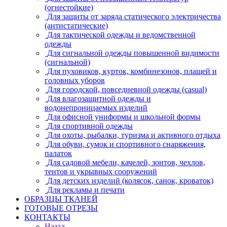
(огнестойкие)
Для защиты от заряда статического электричества
(антистатические)
Для тактической одежды и ведомственной
одежды
Для сигнальной одежды повышенной видимости
(сигнальной)
Для пуховиков, курток, комбинезонов, плащей и
головных уборов
Для городской, повседневной одежды (casual)
Для влагозащитной одежды и
водонепроницаемых изделий
Для офисной униформы и школьной формы
Для спортивной одежды
Для охоты, рыбалки, туризма и активного отдыха
Для обуви, сумок и спортивного снаряжения,
палаток
Для садовой мебели, качелей, зонтов, чехлов,
тентов и укрывных сооружений
Для детских изделий (колясок, санок, кроваток)
Для рекламы и печати
ОБРАЗЦЫ ТКАНЕЙ
ГОТОВЫЕ ОТРЕЗЫ
КОНТАКТЫ
Назад