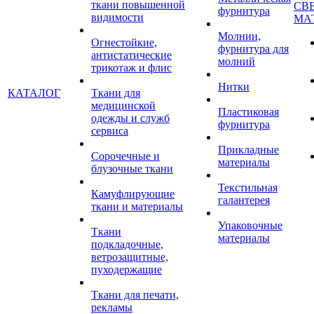
ткани повышенной
СВ
фурнитура
видимости
МА
Молнии,
Огнестойкие,
фурнитура для
антистатические
молний
трикотаж и флис
Нитки
КАТАЛОГ
Ткани для
медицинской
Пластиковая
одежды и служб
фурнитура
сервиса
Прикладные
Сорочечные и
материалы
блузочные ткани
Текстильная
Камуфлирующие
галантерея
ткани и материалы
Упаковочные
Ткани
материалы
подкладочные,
ветрозащитные,
пуходержащие
Ткани для печати,
рекламы