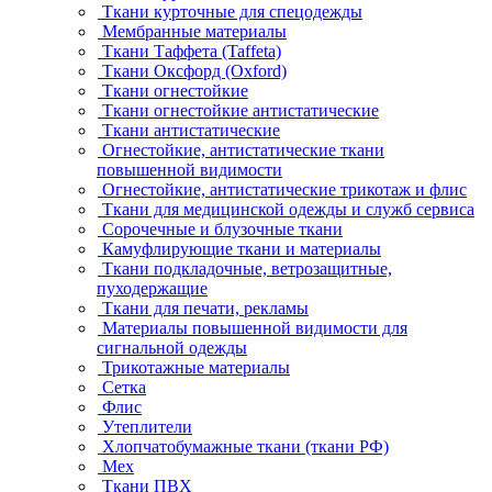
Ткани курточные для спецодежды
Мембранные материалы
Ткани Таффета (Taffeta)
Ткани Оксфорд (Oxford)
Ткани огнестойкие
Ткани огнестойкие антистатические
Ткани антистатические
Огнестойкие, антистатические ткани
повышенной видимости
Огнестойкие, антистатические трикотаж и флис
Ткани для медицинской одежды и служб сервиса
Сорочечные и блузочные ткани
Камуфлирующие ткани и материалы
Ткани подкладочные, ветрозащитные,
пуходержащие
Ткани для печати, рекламы
Материалы повышенной видимости для
сигнальной одежды
Трикотажные материалы
Сетка
Флис
Утеплители
Хлопчатобумажные ткани (ткани РФ)
Мех
Ткани ПВХ