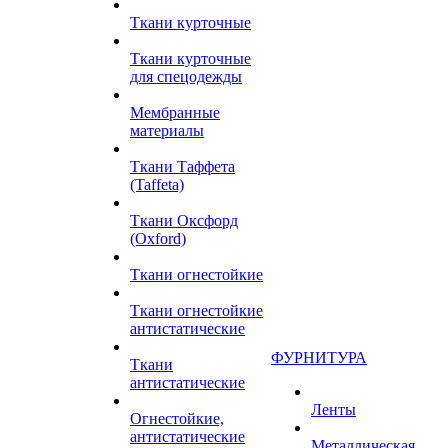
Ткани курточные
Ткани курточные
для спецодежды
Мембранные
материалы
Ткани Таффета
(Taffeta)
Ткани Оксфорд
(Oxford)
Ткани огнестойкие
Ткани огнестойкие
антистатические
ФУРНИТУРА
Ткани
антистатические
Ленты
Огнестойкие,
антистатические
Металлическая