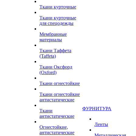
Ткани курточные
Ткани курточные
для спецодежды
Мембранные
материалы
Ткани Таффета
(Taffeta)
Ткани Оксфорд
(Oxford)
Ткани огнестойкие
Ткани огнестойкие
антистатические
ФУРНИТУРА
Ткани
антистатические
Ленты
Огнестойкие,
антистатические
Металлическая