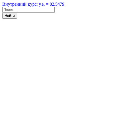
Внутренний курс: у.е. = 82.5479
Найти