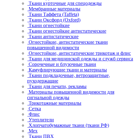
Ткани курточные для спецодежды
Мембранные материалы
Ткани Таффета (Taffeta)
Ткани Оксфорд (Oxford)
Ткани огнестойкие
Ткани огнестойкие антистатические
Ткани антистатические
Огнестойкие, антистатические ткани
повышенной видимости
Огнестойкие, антистатические трикотаж и флис
Ткани для медицинской одежды и служб сервиса
Сорочечные и блузочные ткани
Камуфлирующие ткани и материалы
Ткани подкладочные, ветрозащитные,
пуходержащие
Ткани для печати, рекламы
Материалы повышенной видимости для
сигнальной одежды
Трикотажные материалы
Сетка
Флис
Утеплители
Хлопчатобумажные ткани (ткани РФ)
Мех
Ткани ПВХ