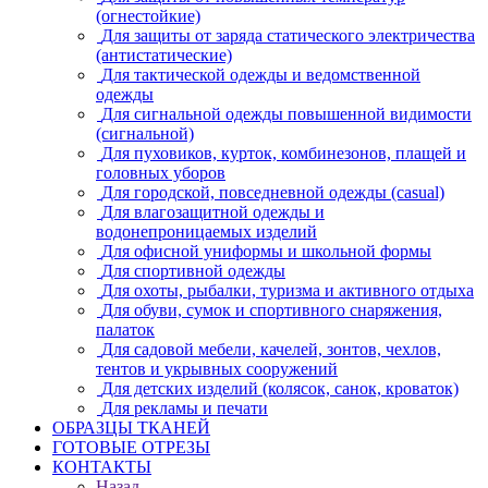
(огнестойкие)
Для защиты от заряда статического электричества
(антистатические)
Для тактической одежды и ведомственной
одежды
Для сигнальной одежды повышенной видимости
(сигнальной)
Для пуховиков, курток, комбинезонов, плащей и
головных уборов
Для городской, повседневной одежды (casual)
Для влагозащитной одежды и
водонепроницаемых изделий
Для офисной униформы и школьной формы
Для спортивной одежды
Для охоты, рыбалки, туризма и активного отдыха
Для обуви, сумок и спортивного снаряжения,
палаток
Для садовой мебели, качелей, зонтов, чехлов,
тентов и укрывных сооружений
Для детских изделий (колясок, санок, кроваток)
Для рекламы и печати
ОБРАЗЦЫ ТКАНЕЙ
ГОТОВЫЕ ОТРЕЗЫ
КОНТАКТЫ
Назад