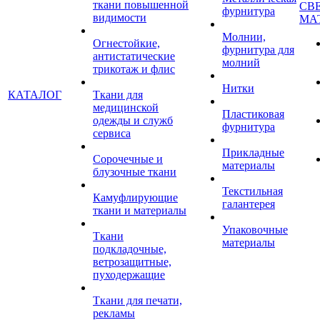
ткани повышенной
СВ
фурнитура
видимости
МА
Молнии,
Огнестойкие,
фурнитура для
антистатические
молний
трикотаж и флис
Нитки
КАТАЛОГ
Ткани для
медицинской
Пластиковая
одежды и служб
фурнитура
сервиса
Прикладные
Сорочечные и
материалы
блузочные ткани
Текстильная
Камуфлирующие
галантерея
ткани и материалы
Упаковочные
Ткани
материалы
подкладочные,
ветрозащитные,
пуходержащие
Ткани для печати,
рекламы