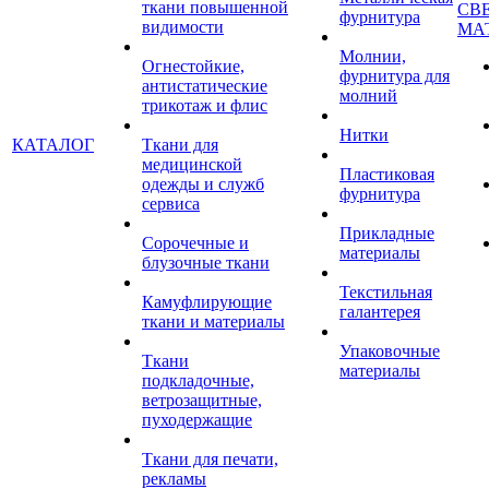
ткани повышенной
СВ
фурнитура
видимости
МА
Молнии,
Огнестойкие,
фурнитура для
антистатические
молний
трикотаж и флис
Нитки
КАТАЛОГ
Ткани для
медицинской
Пластиковая
одежды и служб
фурнитура
сервиса
Прикладные
Сорочечные и
материалы
блузочные ткани
Текстильная
Камуфлирующие
галантерея
ткани и материалы
Упаковочные
Ткани
материалы
подкладочные,
ветрозащитные,
пуходержащие
Ткани для печати,
рекламы