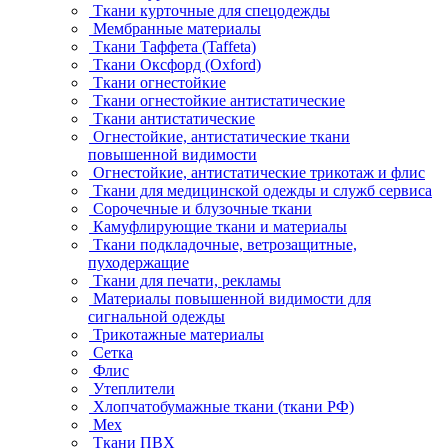
Ткани курточные для спецодежды
Мембранные материалы
Ткани Таффета (Taffeta)
Ткани Оксфорд (Oxford)
Ткани огнестойкие
Ткани огнестойкие антистатические
Ткани антистатические
Огнестойкие, антистатические ткани
повышенной видимости
Огнестойкие, антистатические трикотаж и флис
Ткани для медицинской одежды и служб сервиса
Сорочечные и блузочные ткани
Камуфлирующие ткани и материалы
Ткани подкладочные, ветрозащитные,
пуходержащие
Ткани для печати, рекламы
Материалы повышенной видимости для
сигнальной одежды
Трикотажные материалы
Сетка
Флис
Утеплители
Хлопчатобумажные ткани (ткани РФ)
Мех
Ткани ПВХ