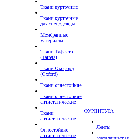
Ткани курточные
Ткани курточные
для спецодежды
Мембранные
материалы
Ткани Таффета
(Taffeta)
Ткани Оксфорд
(Oxford)
Ткани огнестойкие
Ткани огнестойкие
антистатические
ФУРНИТУРА
Ткани
антистатические
Ленты
Огнестойкие,
антистатические
Металлическая