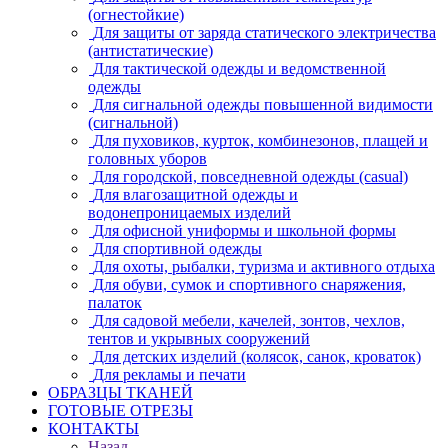
(огнестойкие)
Для защиты от заряда статического электричества
(антистатические)
Для тактической одежды и ведомственной
одежды
Для сигнальной одежды повышенной видимости
(сигнальной)
Для пуховиков, курток, комбинезонов, плащей и
головных уборов
Для городской, повседневной одежды (casual)
Для влагозащитной одежды и
водонепроницаемых изделий
Для офисной униформы и школьной формы
Для спортивной одежды
Для охоты, рыбалки, туризма и активного отдыха
Для обуви, сумок и спортивного снаряжения,
палаток
Для садовой мебели, качелей, зонтов, чехлов,
тентов и укрывных сооружений
Для детских изделий (колясок, санок, кроваток)
Для рекламы и печати
ОБРАЗЦЫ ТКАНЕЙ
ГОТОВЫЕ ОТРЕЗЫ
КОНТАКТЫ
Назад