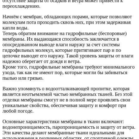
отсутствие защиты от осадков и ветра может привести к
переохлаждению.
Начнём с мембран, обладающих порами, которые позволяют
молекулам пота проходить сквозь них, при этом задерживая
капли воды.
Теперь обратим внимание на гидрофильные (беспоровые)
мембраны. Их выдающаяся способность заключается в
опосредованном выводе влаги наружу за счет системы
гидрофильных молекул, которые притягивают пар и по
цепочке выводят его наружу. Такой уровень защиты от влаги
надежно оберегает от дождя и ветра.
Кроме того, гидрофильные мембраны требуют минимального
ухода, так как не имеют пор, которые могли бы забиваться
пылью или грязью.
Важно упомянуть о водоотталкивающей пропитке, которая
является неотъемлемой частью мембранных тканей. Без этой
отделки мембраны смогут не в полной мере проявлять свои
уникальные свойства, обеспечивая защиту и комфорт при
любой погоде.
Основные характеристики мембраны в ткани включают:
водонепроницаемость, паропроницаемость и защиту от ветра.
Эти качества делают мембранные ткани идеальными для
использования в различных областях, от спортивной одежды