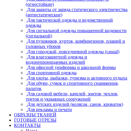
(огнестойкие)
Для защиты от заряда статического электричества
(антистатические)
Для тактической одежды и ведомственной
одежды
Для сигнальной одежды повышенной видимости
(сигнальной)
Для пуховиков, курток, комбинезонов, плащей и
головных уборов
Для городской, повседневной одежды (casual)
Для влагозащитной одежды и
водонепроницаемых изделий
Для офисной униформы и школьной формы
Для спортивной одежды
Для охоты, рыбалки, туризма и активного отдыха
Для обуви, сумок и спортивного снаряжения,
палаток
Для садовой мебели, качелей, зонтов, чехлов,
тентов и укрывных сооружений
Для детских изделий (колясок, санок, кроваток)
Для рекламы и печати
ОБРАЗЦЫ ТКАНЕЙ
ГОТОВЫЕ ОТРЕЗЫ
КОНТАКТЫ
Назад