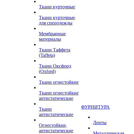
Ткани курточные
Ткани курточные
для спецодежды
Мембранные
материалы
Ткани Таффета
(Taffeta)
Ткани Оксфорд
(Oxford)
Ткани огнестойкие
Ткани огнестойкие
антистатические
ФУРНИТУРА
Ткани
антистатические
Ленты
Огнестойкие,
антистатические
Металлическая