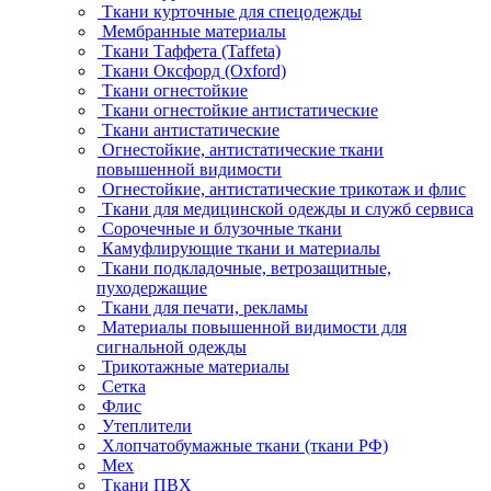
Ткани курточные для спецодежды
Мембранные материалы
Ткани Таффета (Taffeta)
Ткани Оксфорд (Oxford)
Ткани огнестойкие
Ткани огнестойкие антистатические
Ткани антистатические
Огнестойкие, антистатические ткани
повышенной видимости
Огнестойкие, антистатические трикотаж и флис
Ткани для медицинской одежды и служб сервиса
Сорочечные и блузочные ткани
Камуфлирующие ткани и материалы
Ткани подкладочные, ветрозащитные,
пуходержащие
Ткани для печати, рекламы
Материалы повышенной видимости для
сигнальной одежды
Трикотажные материалы
Сетка
Флис
Утеплители
Хлопчатобумажные ткани (ткани РФ)
Мех
Ткани ПВХ