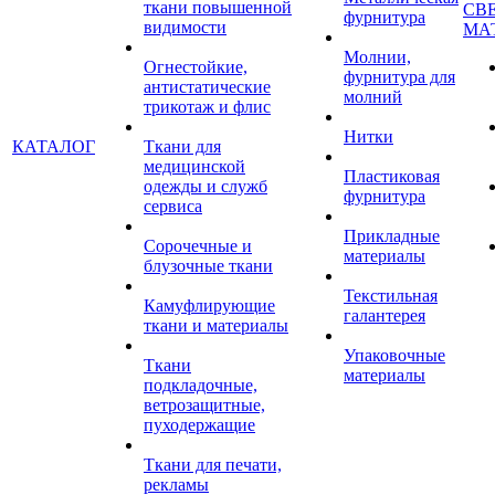
ткани повышенной
СВ
фурнитура
видимости
МА
Молнии,
Огнестойкие,
фурнитура для
антистатические
молний
трикотаж и флис
Нитки
КАТАЛОГ
Ткани для
медицинской
Пластиковая
одежды и служб
фурнитура
сервиса
Прикладные
Сорочечные и
материалы
блузочные ткани
Текстильная
Камуфлирующие
галантерея
ткани и материалы
Упаковочные
Ткани
материалы
подкладочные,
ветрозащитные,
пуходержащие
Ткани для печати,
рекламы