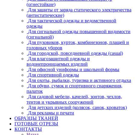
(огнестойкие)
Для защиты от заряда статического электричества
(антистатические)
Для тактической одежды и ведомственной
одежды
Для сигнальной одежды повышенной видимости
(сигнальной)
Для пуховиков, курток, комбинезонов, плащей и
головных уборов
Для городской, повседневной одежды (casual)
Для влагозащитной одежды и
водонепроницаемых изделий
Для офисной униформы и школьной формы
Для спортивной одежды
Для охоты, рыбалки, туризма и активного отдыха
Для обуви, сумок и спортивного снаряжения,
палаток
Для садовой мебели, качелей, зонтов, чехлов,
тентов и укрывных сооружений
Для детских изделий (колясок, санок, кроваток)
Для рекламы и печати
ОБРАЗЦЫ ТКАНЕЙ
ГОТОВЫЕ ОТРЕЗЫ
КОНТАКТЫ
Назад