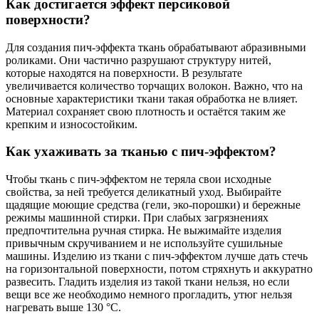
Как достигается эффект персиковой
поверхности?
Для создания пич-эффекта ткань обрабатывают абразивными
роликами. Они частично разрушают структуру нитей,
которые находятся на поверхности. В результате
увеличивается количество торчащих волокон. Важно, что на
основные характеристики ткани такая обработка не влияет.
Материал сохраняет свою плотность и остаётся таким же
крепким и износостойким.
Как ухаживать за тканью с пич-эффектом?
Чтобы ткань с пич-эффектом не теряла свои исходные
свойства, за ней требуется деликатный уход. Выбирайте
щадящие моющие средства (гели, эко-порошки) и бережные
режимы машинной стирки. При слабых загрязнениях
предпочтительна ручная стирка. Не выжимайте изделия
привычным скручиванием и не используйте сушильные
машины. Изделию из ткани с пич-эффектом лучше дать стечь
на горизонтальной поверхности, потом стряхнуть и аккуратно
развесить. Гладить изделия из такой ткани нельзя, но если
вещи все же необходимо немного прогладить, утюг нельзя
нагревать выше 130 °С.