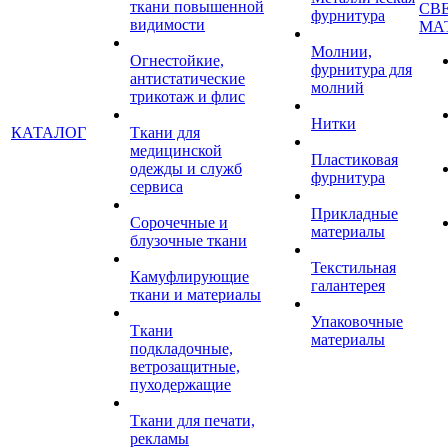
ткани повышенной
СВ
фурнитура
видимости
МА
Молнии,
Огнестойкие,
фурнитура для
антистатические
молний
трикотаж и флис
Нитки
КАТАЛОГ
Ткани для
медицинской
Пластиковая
одежды и служб
фурнитура
сервиса
Прикладные
Сорочечные и
материалы
блузочные ткани
Текстильная
Камуфлирующие
галантерея
ткани и материалы
Упаковочные
Ткани
материалы
подкладочные,
ветрозащитные,
пуходержащие
Ткани для печати,
рекламы