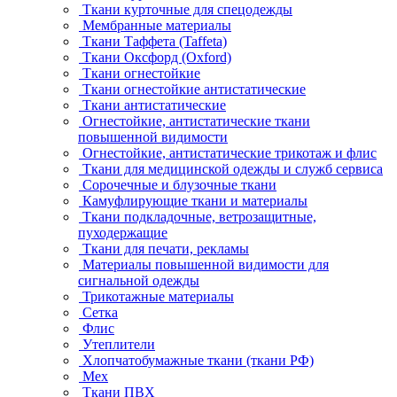
Ткани курточные для спецодежды
Мембранные материалы
Ткани Таффета (Taffeta)
Ткани Оксфорд (Oxford)
Ткани огнестойкие
Ткани огнестойкие антистатические
Ткани антистатические
Огнестойкие, антистатические ткани
повышенной видимости
Огнестойкие, антистатические трикотаж и флис
Ткани для медицинской одежды и служб сервиса
Сорочечные и блузочные ткани
Камуфлирующие ткани и материалы
Ткани подкладочные, ветрозащитные,
пуходержащие
Ткани для печати, рекламы
Материалы повышенной видимости для
сигнальной одежды
Трикотажные материалы
Сетка
Флис
Утеплители
Хлопчатобумажные ткани (ткани РФ)
Мех
Ткани ПВХ