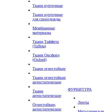
Ткани курточные
Ткани курточные
для спецодежды
Мембранные
материалы
Ткани Таффета
(Taffeta)
Ткани Оксфорд
(Oxford)
Ткани огнестойкие
Ткани огнестойкие
антистатические
ФУРНИТУРА
Ткани
антистатические
Ленты
Огнестойкие,
антистатические
Металлическая