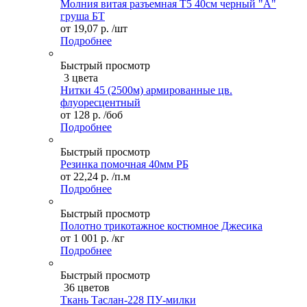
Молния витая разъемная Т5 40см черный "А"
груша БТ
от
19,07 р.
/шт
Подробнее
Быстрый просмотр
3 цвета
Нитки 45 (2500м) армированные цв.
флуоресцентный
от
128 р.
/боб
Подробнее
Быстрый просмотр
Резинка помочная 40мм РБ
от
22,24 р.
/п.м
Подробнее
Быстрый просмотр
Полотно трикотажное костюмное Джесика
от
1 001 р.
/кг
Подробнее
Быстрый просмотр
36 цветов
Ткань Таслан-228 ПУ-милки