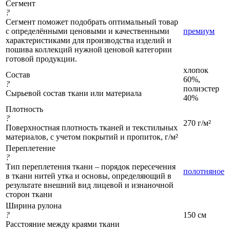
Сегмент
?
Сегмент поможет подобрать оптимальный товар
с определёнными ценовыми и качественными
премиум
характеристиками для производства изделий и
пошива коллекций нужной ценовой категории
готовой продукции.
хлопок
Состав
60%,
?
полиэстер
Сырьевой состав ткани или материала
40%
Плотность
?
270 г/м²
Поверхностная плотность тканей и текстильных
материалов, с учетом покрытий и пропиток, г/м²
Переплетение
?
Тип переплетения ткани – порядок пересечения
полотняное
в ткани нитей утка и основы, определяющий в
результате внешний вид лицевой и изнаночной
сторон ткани
Ширина рулона
?
150 см
Расстояние между краями ткани