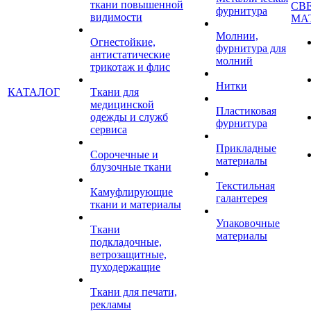
ткани повышенной
СВ
фурнитура
видимости
МА
Молнии,
Огнестойкие,
фурнитура для
антистатические
молний
трикотаж и флис
Нитки
КАТАЛОГ
Ткани для
медицинской
Пластиковая
одежды и служб
фурнитура
сервиса
Прикладные
Сорочечные и
материалы
блузочные ткани
Текстильная
Камуфлирующие
галантерея
ткани и материалы
Упаковочные
Ткани
материалы
подкладочные,
ветрозащитные,
пуходержащие
Ткани для печати,
рекламы