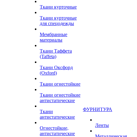
Ткани курточные
Ткани курточные
для спецодежды
Мембранные
материалы
Ткани Таффета
(Taffeta)
Ткани Оксфорд
(Oxford)
Ткани огнестойкие
Ткани огнестойкие
антистатические
ФУРНИТУРА
Ткани
антистатические
Ленты
Огнестойкие,
антистатические
Металлическая