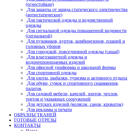
(огнестойкие)
Для защиты от заряда статического электричества
(антистатические)
Для тактической одежды и ведомственной
одежды
Для сигнальной одежды повышенной видимости
(сигнальной)
Для пуховиков, курток, комбинезонов, плащей и
головных уборов
Для городской, повседневной одежды (casual)
Для влагозащитной одежды и
водонепроницаемых изделий
Для офисной униформы и школьной формы
Для спортивной одежды
Для охоты, рыбалки, туризма и активного отдыха
Для обуви, сумок и спортивного снаряжения,
палаток
Для садовой мебели, качелей, зонтов, чехлов,
тентов и укрывных сооружений
Для детских изделий (колясок, санок, кроваток)
Для рекламы и печати
ОБРАЗЦЫ ТКАНЕЙ
ГОТОВЫЕ ОТРЕЗЫ
КОНТАКТЫ
Назад