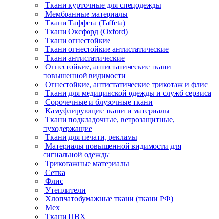
Ткани курточные для спецодежды
Мембранные материалы
Ткани Таффета (Taffeta)
Ткани Оксфорд (Oxford)
Ткани огнестойкие
Ткани огнестойкие антистатические
Ткани антистатические
Огнестойкие, антистатические ткани
повышенной видимости
Огнестойкие, антистатические трикотаж и флис
Ткани для медицинской одежды и служб сервиса
Сорочечные и блузочные ткани
Камуфлирующие ткани и материалы
Ткани подкладочные, ветрозащитные,
пуходержащие
Ткани для печати, рекламы
Материалы повышенной видимости для
сигнальной одежды
Трикотажные материалы
Сетка
Флис
Утеплители
Хлопчатобумажные ткани (ткани РФ)
Мех
Ткани ПВХ