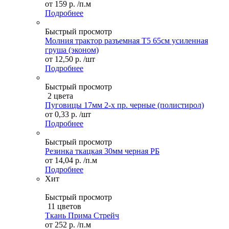
от
159 р.
/п.м
Подробнее
Быстрый просмотр
Молния трактор разъемная Т5 65см усиленная
груша (эконом)
от
12,50 р.
/шт
Подробнее
Быстрый просмотр
2 цвета
Пуговицы 17мм 2-х пр. черные (полистирол)
от
0,33 р.
/шт
Подробнее
Быстрый просмотр
Резинка ткацкая 30мм черная РБ
от
14,04 р.
/п.м
Подробнее
Хит
Быстрый просмотр
11 цветов
Ткань Прима Стрейч
от
252 р.
/п.м