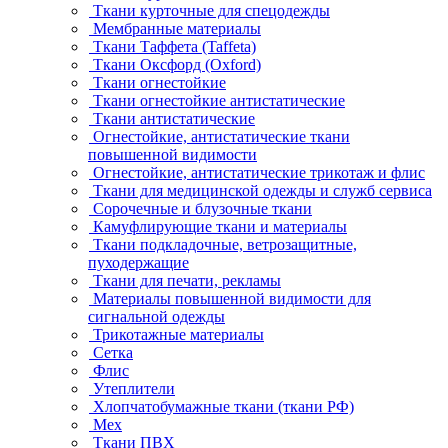
Ткани курточные для спецодежды
Мембранные материалы
Ткани Таффета (Taffeta)
Ткани Оксфорд (Oxford)
Ткани огнестойкие
Ткани огнестойкие антистатические
Ткани антистатические
Огнестойкие, антистатические ткани
повышенной видимости
Огнестойкие, антистатические трикотаж и флис
Ткани для медицинской одежды и служб сервиса
Сорочечные и блузочные ткани
Камуфлирующие ткани и материалы
Ткани подкладочные, ветрозащитные,
пуходержащие
Ткани для печати, рекламы
Материалы повышенной видимости для
сигнальной одежды
Трикотажные материалы
Сетка
Флис
Утеплители
Хлопчатобумажные ткани (ткани РФ)
Мех
Ткани ПВХ