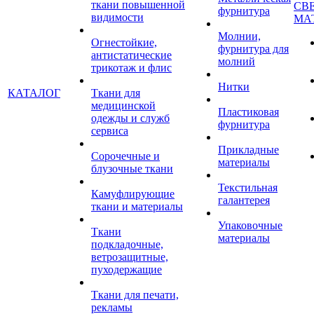
ткани повышенной
СВ
фурнитура
видимости
МА
Молнии,
Огнестойкие,
фурнитура для
антистатические
молний
трикотаж и флис
Нитки
КАТАЛОГ
Ткани для
медицинской
Пластиковая
одежды и служб
фурнитура
сервиса
Прикладные
Сорочечные и
материалы
блузочные ткани
Текстильная
Камуфлирующие
галантерея
ткани и материалы
Упаковочные
Ткани
материалы
подкладочные,
ветрозащитные,
пуходержащие
Ткани для печати,
рекламы