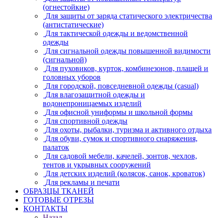
(огнестойкие)
Для защиты от заряда статического электричества
(антистатические)
Для тактической одежды и ведомственной
одежды
Для сигнальной одежды повышенной видимости
(сигнальной)
Для пуховиков, курток, комбинезонов, плащей и
головных уборов
Для городской, повседневной одежды (casual)
Для влагозащитной одежды и
водонепроницаемых изделий
Для офисной униформы и школьной формы
Для спортивной одежды
Для охоты, рыбалки, туризма и активного отдыха
Для обуви, сумок и спортивного снаряжения,
палаток
Для садовой мебели, качелей, зонтов, чехлов,
тентов и укрывных сооружений
Для детских изделий (колясок, санок, кроваток)
Для рекламы и печати
ОБРАЗЦЫ ТКАНЕЙ
ГОТОВЫЕ ОТРЕЗЫ
КОНТАКТЫ
Назад