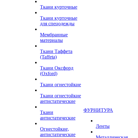
Ткани курточные
Ткани курточные
для спецодежды
Мембранные
материалы
Ткани Таффета
(Taffeta)
Ткани Оксфорд
(Oxford)
Ткани огнестойкие
Ткани огнестойкие
антистатические
ФУРНИТУРА
Ткани
антистатические
Ленты
Огнестойкие,
антистатические
Металлическая