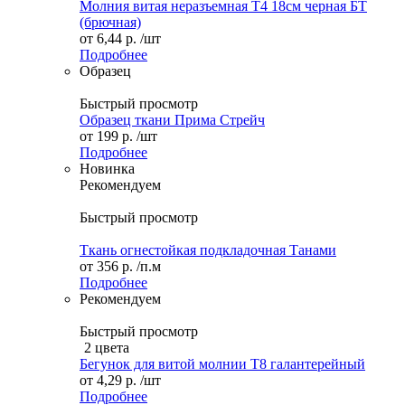
Молния витая неразъемная Т4 18см черная БТ
(брючная)
от
6,44 р.
/шт
Подробнее
Образец
Быстрый просмотр
Образец ткани Прима Стрейч
от
199 р.
/шт
Подробнее
Новинка
Рекомендуем
Быстрый просмотр
Ткань огнестойкая подкладочная Танами
от
356 р.
/п.м
Подробнее
Рекомендуем
Быстрый просмотр
2 цвета
Бегунок для витой молнии Т8 галантерейный
от
4,29 р.
/шт
Подробнее