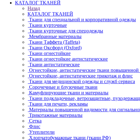
КАТАЛОГ ТКАНЕЙ
Назад
КАТАЛОГ ТКАНЕЙ
Ткани для специальной и корпоративной одежды
Ткани курточные
Ткани курточные для спецодежды
Мембранные материалы
Ткани Таффета (Taffeta)
Ткани Оксфорд (Oxford)
Ткани огнестойкие
Ткани огнестойкие антистатические
Ткани антистатические
Огнестойкие, антистатические ткани повышенной
Огнестойкие, антистатические трикотаж и флис
Ткани для медицинской одежды и служб сервиса
Сорочечные и блузочные ткани
Камуфлирующие ткани и материалы
Ткани подкладочные, ветрозащитные, пуходержащ
Ткани для печати, рекламы
Материалы повышенной видимости для сигнально
Трикотажные материалы
Сетка
Флис
Утеплители
Хлопчатобумажные ткани (ткани РФ)