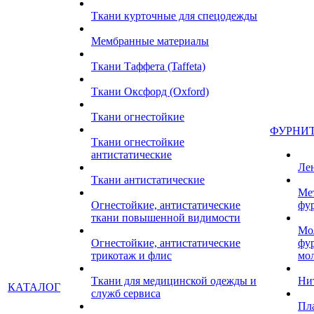
Ткани курточные для спецодежды
Мембранные материалы
Ткани Таффета (Taffeta)
Ткани Оксфорд (Oxford)
Ткани огнестойкие
ФУРНИ
Ткани огнестойкие
антистатические
Ле
Ткани антистатические
Ме
Огнестойкие, антистатические
фу
ткани повышенной видимости
Мо
Огнестойкие, антистатические
фу
трикотаж и флис
мо
Ткани для медицинской одежды и
Ни
КАТАЛОГ
служб сервиса
Пл