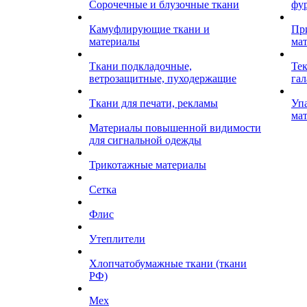
Сорочечные и блузочные ткани
фу
Камуфлирующие ткани и
Пр
материалы
ма
Ткани подкладочные,
Те
ветрозащитные, пуходержащие
гал
Ткани для печати, рекламы
Уп
ма
Материалы повышенной видимости
для сигнальной одежды
Трикотажные материалы
Сетка
Флис
Утеплители
Хлопчатобумажные ткани (ткани
РФ)
Мех