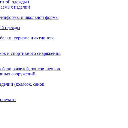
итной одежды и
аемых изделий
 униформы и школьной формы
ой одежды
балки, туризма и активного
мок и спортивного снаряжения,
ебели, качелей, зонтов, чехлов,
ывных сооружений
зделий (колясок, санок,
и печати