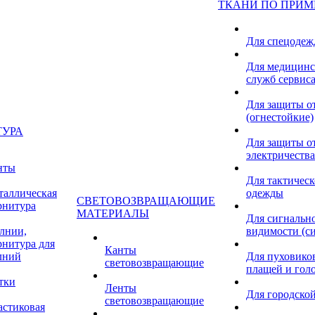
ТКАНИ ПО ПРИ
Для спецоде
Для медицинс
служб сервис
Для защиты о
(огнестойкие)
ТУРА
Для защиты от
электричества
нты
Для тактичес
таллическая
одежды
СВЕТОВОЗВРАЩАЮЩИЕ
рнитура
МАТЕРИАЛЫ
Для сигнальн
лнии,
видимости (с
рнитура для
Канты
лний
Для пуховиков
световозвращающие
плащей и гол
тки
Ленты
Для городской
световозвращающие
астиковая