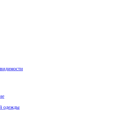
 видимости
ие
й одежды