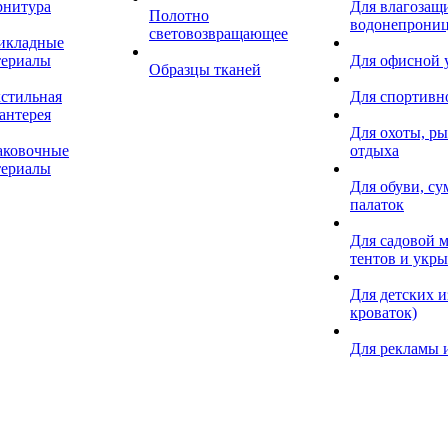
рнитура
Для влагозащ
Полотно
водонепрониц
световозвращающее
икладные
териалы
Для офисной
Образцы тканей
кстильная
Для спортивн
антерея
Для охоты, ры
аковочные
отдыха
териалы
Для обуви, су
палаток
Для садовой м
тентов и укр
Для детских и
кроваток)
Для рекламы 