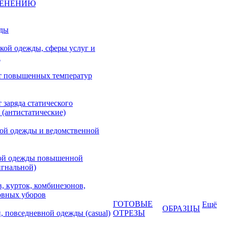
МЕНЕНИЮ
жды
кой одежды, сферы услуг и
а
т повышенных температур
 заряда статического
 (антистатические)
кой одежды и ведомственной
ой одежды повышенной
игнальной)
, курток, комбинезонов,
овных уборов
ГОТОВЫЕ
Ещё
ОБРАЗЦЫ
, повседневной одежды (casual)
ОТРЕЗЫ