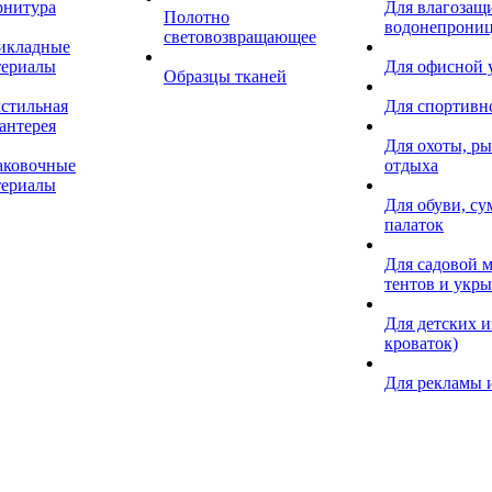
рнитура
Для влагозащ
Полотно
водонепрониц
световозвращающее
икладные
териалы
Для офисной
Образцы тканей
кстильная
Для спортивн
антерея
Для охоты, ры
аковочные
отдыха
териалы
Для обуви, су
палаток
Для садовой м
тентов и укр
Для детских и
кроваток)
Для рекламы 