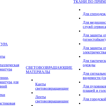
ТКАНИ ПО ПРИ
Для спецоде
Для медицинс
служб сервис
Для защиты о
(огнестойкие)
ТУРА
Для защиты от
электричества
нты
Для тактичес
таллическая
одежды
СВЕТОВОЗВРАЩАЮЩИЕ
рнитура
МАТЕРИАЛЫ
Для сигнальн
лнии,
видимости (с
рнитура для
Канты
лний
Для пуховиков
световозвращающие
плащей и гол
тки
Ленты
Для городской
световозвращающие
астиковая