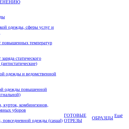
МЕНЕНИЮ
жды
кой одежды, сферы услуг и
а
т повышенных температур
 заряда статического
 (антистатические)
кой одежды и ведомственной
ой одежды повышенной
игнальной)
, курток, комбинезонов,
овных уборов
ГОТОВЫЕ
Ещё
ОБРАЗЦЫ
, повседневной одежды (casual)
ОТРЕЗЫ