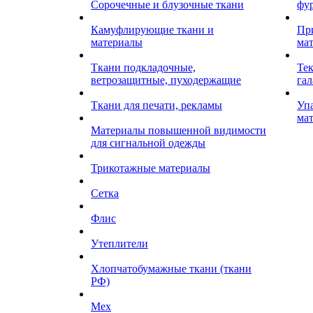
Сорочечные и блузочные ткани
фу
Камуфлирующие ткани и
Пр
материалы
ма
Ткани подкладочные,
Те
ветрозащитные, пуходержащие
гал
Ткани для печати, рекламы
Уп
ма
Материалы повышенной видимости
для сигнальной одежды
Трикотажные материалы
Сетка
Флис
Утеплители
Хлопчатобумажные ткани (ткани
РФ)
Мех