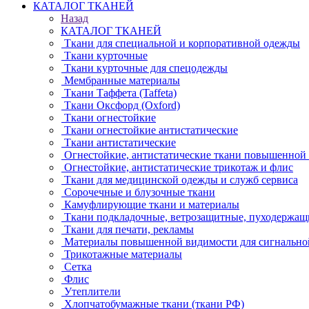
КАТАЛОГ ТКАНЕЙ
Назад
КАТАЛОГ ТКАНЕЙ
Ткани для специальной и корпоративной одежды
Ткани курточные
Ткани курточные для спецодежды
Мембранные материалы
Ткани Таффета (Taffeta)
Ткани Оксфорд (Oxford)
Ткани огнестойкие
Ткани огнестойкие антистатические
Ткани антистатические
Огнестойкие, антистатические ткани повышенной
Огнестойкие, антистатические трикотаж и флис
Ткани для медицинской одежды и служб сервиса
Сорочечные и блузочные ткани
Камуфлирующие ткани и материалы
Ткани подкладочные, ветрозащитные, пуходержащ
Ткани для печати, рекламы
Материалы повышенной видимости для сигнально
Трикотажные материалы
Сетка
Флис
Утеплители
Хлопчатобумажные ткани (ткани РФ)