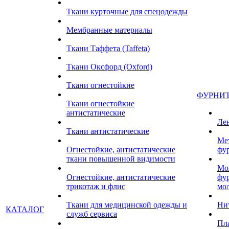
Ткани курточные для спецодежды
Мембранные материалы
Ткани Таффета (Taffeta)
Ткани Оксфорд (Oxford)
Ткани огнестойкие
ФУРНИ
Ткани огнестойкие
антистатические
Ле
Ткани антистатические
Ме
Огнестойкие, антистатические
фу
ткани повышенной видимости
Мо
Огнестойкие, антистатические
фу
трикотаж и флис
мо
Ткани для медицинской одежды и
Ни
КАТАЛОГ
служб сервиса
Пл