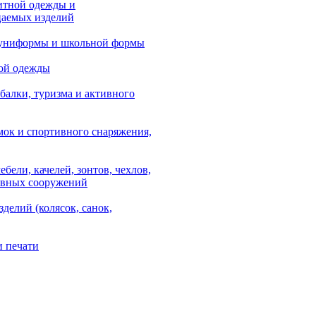
итной одежды и
аемых изделий
 униформы и школьной формы
ой одежды
балки, туризма и активного
мок и спортивного снаряжения,
ебели, качелей, зонтов, чехлов,
ывных сооружений
зделий (колясок, санок,
и печати