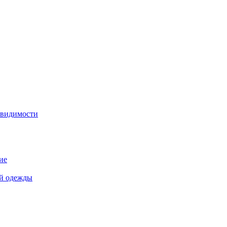
 видимости
ие
й одежды