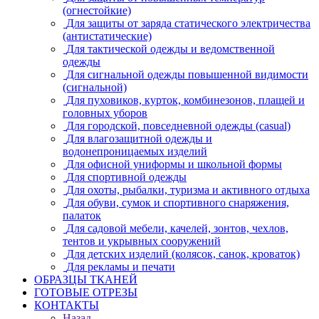
(огнестойкие)
Для защиты от заряда статического электричества
(антистатические)
Для тактической одежды и ведомственной
одежды
Для сигнальной одежды повышенной видимости
(сигнальной)
Для пуховиков, курток, комбинезонов, плащей и
головных уборов
Для городской, повседневной одежды (casual)
Для влагозащитной одежды и
водонепроницаемых изделий
Для офисной униформы и школьной формы
Для спортивной одежды
Для охоты, рыбалки, туризма и активного отдыха
Для обуви, сумок и спортивного снаряжения,
палаток
Для садовой мебели, качелей, зонтов, чехлов,
тентов и укрывных сооружений
Для детских изделий (колясок, санок, кроваток)
Для рекламы и печати
ОБРАЗЦЫ ТКАНЕЙ
ГОТОВЫЕ ОТРЕЗЫ
КОНТАКТЫ
Назад