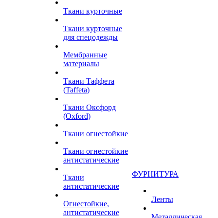
Ткани курточные
Ткани курточные
для спецодежды
Мембранные
материалы
Ткани Таффета
(Taffeta)
Ткани Оксфорд
(Oxford)
Ткани огнестойкие
Ткани огнестойкие
антистатические
ФУРНИТУРА
Ткани
антистатические
Ленты
Огнестойкие,
антистатические
Металлическая