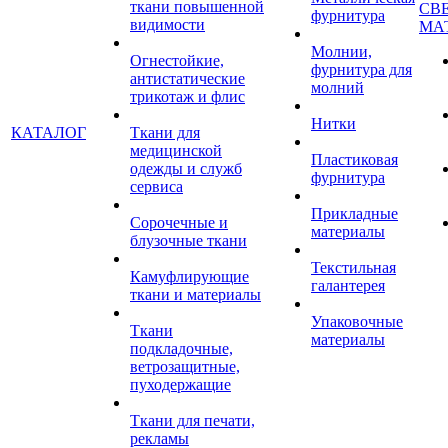
ткани повышенной
СВ
фурнитура
видимости
МА
Молнии,
Огнестойкие,
фурнитура для
антистатические
молний
трикотаж и флис
Нитки
КАТАЛОГ
Ткани для
медицинской
Пластиковая
одежды и служб
фурнитура
сервиса
Прикладные
Сорочечные и
материалы
блузочные ткани
Текстильная
Камуфлирующие
галантерея
ткани и материалы
Упаковочные
Ткани
материалы
подкладочные,
ветрозащитные,
пуходержащие
Ткани для печати,
рекламы