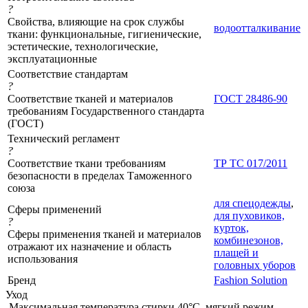
?
Свойства, влияющие на срок службы
водоотталкивание
ткани: функциональные, гигиенические,
эстетические, технологические,
эксплуатационные
Соответствие стандартам
?
Соответствие тканей и материалов
ГОСТ 28486-90
требованиям Государственного стандарта
(ГОСТ)
Технический регламент
?
Соответствие ткани требованиям
ТР ТС 017/2011
безопасности в пределах Таможенного
союза
для спецодежды
,
Сферы применений
для пуховиков,
?
курток,
Сферы применения тканей и материалов
комбинезонов,
отражают их назначение и область
плащей и
использования
головных уборов
Бренд
Fashion Solution
Уход
Максимальная температура стирки 40°C, мягкий режим