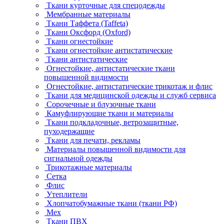
Ткани курточные для спецодежды
Мембранные материалы
Ткани Таффета (Taffeta)
Ткани Оксфорд (Oxford)
Ткани огнестойкие
Ткани огнестойкие антистатические
Ткани антистатические
Огнестойкие, антистатические ткани
повышенной видимости
Огнестойкие, антистатические трикотаж и флис
Ткани для медицинской одежды и служб сервиса
Сорочечные и блузочные ткани
Камуфлирующие ткани и материалы
Ткани подкладочные, ветрозащитные,
пуходержащие
Ткани для печати, рекламы
Материалы повышенной видимости для
сигнальной одежды
Трикотажные материалы
Сетка
Флис
Утеплители
Хлопчатобумажные ткани (ткани РФ)
Мех
Ткани ПВХ