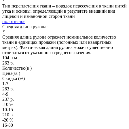
?
Тип переплетения ткани – порядок пересечения в ткани нитей
утка и основы, определяющий в результате внешний вид
лицевой и изнаночной сторон ткани
полотняное
Средняя длина рулона:
?
Средняя длина рулона отражает номинальное количество
ткани в единицах продажи (погонных или квадратных
метрах). Фактическая длина рулона может существенно
отличаться от указанного среднего значения.
104 п.м
263
р.
Количество
(в )
Цена
(за )
Скидка
(%)
1-3
263
р.
4-9
237
р.
-10
%
10-15
210
р.
-20
%
16-80