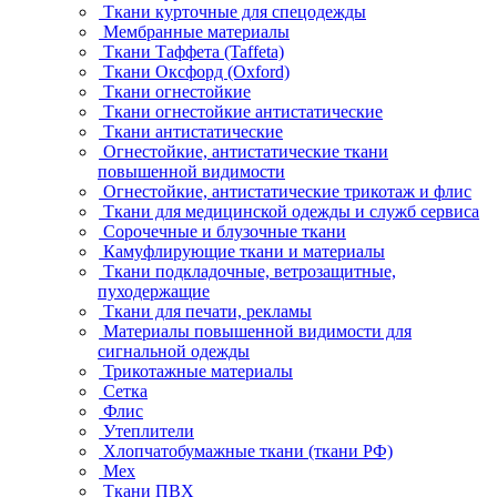
Ткани курточные для спецодежды
Мембранные материалы
Ткани Таффета (Taffeta)
Ткани Оксфорд (Oxford)
Ткани огнестойкие
Ткани огнестойкие антистатические
Ткани антистатические
Огнестойкие, антистатические ткани
повышенной видимости
Огнестойкие, антистатические трикотаж и флис
Ткани для медицинской одежды и служб сервиса
Сорочечные и блузочные ткани
Камуфлирующие ткани и материалы
Ткани подкладочные, ветрозащитные,
пуходержащие
Ткани для печати, рекламы
Материалы повышенной видимости для
сигнальной одежды
Трикотажные материалы
Сетка
Флис
Утеплители
Хлопчатобумажные ткани (ткани РФ)
Мех
Ткани ПВХ