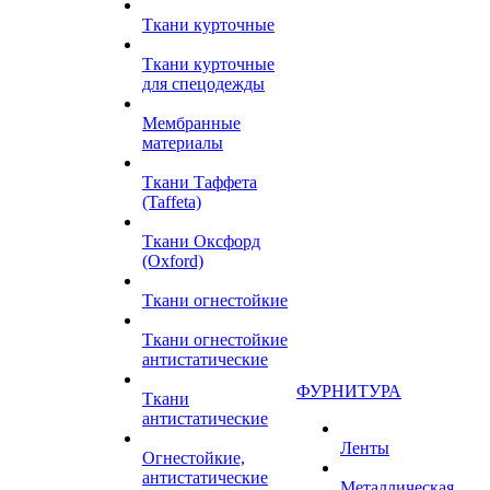
Ткани курточные
Ткани курточные
для спецодежды
Мембранные
материалы
Ткани Таффета
(Taffeta)
Ткани Оксфорд
(Oxford)
Ткани огнестойкие
Ткани огнестойкие
антистатические
ФУРНИТУРА
Ткани
антистатические
Ленты
Огнестойкие,
антистатические
Металлическая