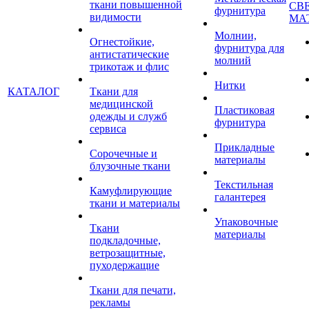
ткани повышенной
СВ
фурнитура
видимости
МА
Молнии,
Огнестойкие,
фурнитура для
антистатические
молний
трикотаж и флис
Нитки
КАТАЛОГ
Ткани для
медицинской
Пластиковая
одежды и служб
фурнитура
сервиса
Прикладные
Сорочечные и
материалы
блузочные ткани
Текстильная
Камуфлирующие
галантерея
ткани и материалы
Упаковочные
Ткани
материалы
подкладочные,
ветрозащитные,
пуходержащие
Ткани для печати,
рекламы