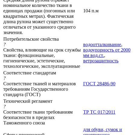
номинальное количество ткани в
единицах продажи (погонных или
104 п.м
квадратных метрах). Фактическая
длина рулона может существенно
отличаться от указанного среднего
значения.
Потребительские свойства
?
водоотталкивание
,
Свойства, влияющие на срок службы
водоупорность от 2000
ткани: функциональные,
мм вод.ст.
,
гигиенические, эстетические,
ветрозащитность
технологические, эксплуатационные
Соответствие стандартам
?
Соответствие тканей и материалов
ГОСТ 28486-90
требованиям Государственного
стандарта (ГОСТ)
Технический регламент
?
Соответствие ткани требованиям
ТР ТС 017/2011
безопасности в пределах
Таможенного союза
для обуви, сумок и
Сферы применений
спортивного