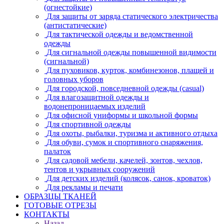
(огнестойкие)
Для защиты от заряда статического электричества
(антистатические)
Для тактической одежды и ведомственной
одежды
Для сигнальной одежды повышенной видимости
(сигнальной)
Для пуховиков, курток, комбинезонов, плащей и
головных уборов
Для городской, повседневной одежды (casual)
Для влагозащитной одежды и
водонепроницаемых изделий
Для офисной униформы и школьной формы
Для спортивной одежды
Для охоты, рыбалки, туризма и активного отдыха
Для обуви, сумок и спортивного снаряжения,
палаток
Для садовой мебели, качелей, зонтов, чехлов,
тентов и укрывных сооружений
Для детских изделий (колясок, санок, кроваток)
Для рекламы и печати
ОБРАЗЦЫ ТКАНЕЙ
ГОТОВЫЕ ОТРЕЗЫ
КОНТАКТЫ
Назад